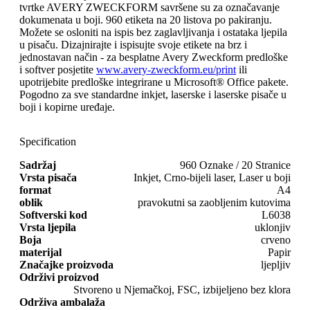
tvrtke AVERY ZWECKFORM savršene su za označavanje
dokumenata u boji. 960 etiketa na 20 listova po pakiranju.
Možete se osloniti na ispis bez zaglavljivanja i ostataka ljepila
u pisaču. Dizajnirajte i ispisujte svoje etikete na brz i
jednostavan način - za besplatne Avery Zweckform predloške
i softver posjetite
www.avery-zweckform.eu/print
ili
upotrijebite predloške integrirane u Microsoft® Office pakete.
Pogodno za sve standardne inkjet, laserske i laserske pisače u
boji i kopirne uređaje.
Specification
Sadržaj
960 Oznake / 20 Stranice
Vrsta pisača
Inkjet, Crno-bijeli laser, Laser u boji
format
A4
oblik
pravokutni sa zaobljenim kutovima
Softverski kod
L6038
Vrsta ljepila
uklonjiv
Boja
crveno
materijal
Papir
Značajke proizvoda
ljepljiv
Održivi proizvod
Stvoreno u Njemačkoj, FSC, izbijeljeno bez klora
Održiva ambalaža