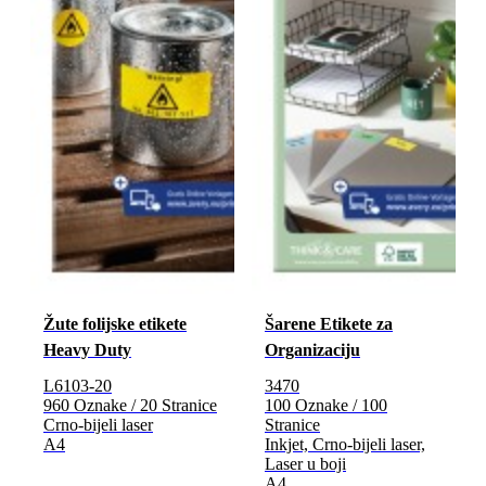
Žute folijske etikete
Šarene Etikete za
Heavy Duty
Organizaciju
L6103-20
3470
960 Oznake / 20 Stranice
100 Oznake / 100
Crno-bijeli laser
Stranice
A4
Inkjet, Crno-bijeli laser,
Laser u boji
A4