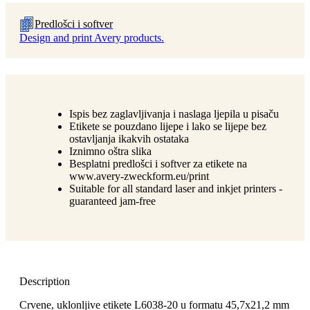
Predlošci i softver
Design and print Avery products.
Ispis bez zaglavljivanja i naslaga ljepila u pisaču
Etikete se pouzdano lijepe i lako se lijepe bez
ostavljanja ikakvih ostataka
Iznimno oštra slika
Besplatni predlošci i softver za etikete na
www.avery-zweckform.eu/print
Suitable for all standard laser and inkjet printers -
guaranteed jam-free
Description
Crvene, uklonljive etikete L6038-20 u formatu 45,7x21,2 mm