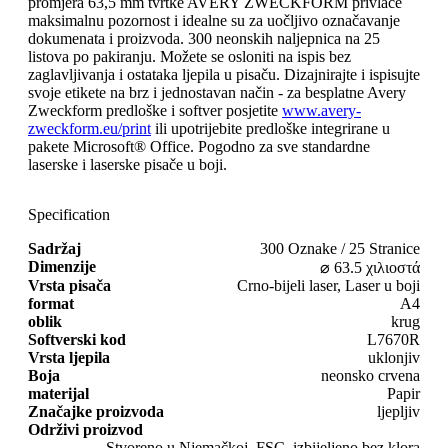
promjera 63,5 mm tvrtke AVERY ZWECKFORM privlače
maksimalnu pozornost i idealne su za uočljivo označavanje
dokumenata i proizvoda. 300 neonskih naljepnica na 25
listova po pakiranju. Možete se osloniti na ispis bez
zaglavljivanja i ostataka ljepila u pisaču. Dizajnirajte i ispisujte
svoje etikete na brz i jednostavan način - za besplatne Avery
Zweckform predloške i softver posjetite
www.avery-
zweckform.eu/print
ili upotrijebite predloške integrirane u
pakete Microsoft® Office. Pogodno za sve standardne
laserske i laserske pisače u boji.
Specification
Sadržaj
300 Oznake / 25 Stranice
Dimenzije
⌀ 63.5 χιλιοστά
Vrsta pisača
Crno-bijeli laser, Laser u boji
format
A4
oblik
krug
Softverski kod
L7670R
Vrsta ljepila
uklonjiv
Boja
neonsko crvena
materijal
Papir
Značajke proizvoda
ljepljiv
Održivi proizvod
Stvoreno u Njemačkoj, FSC, izbijeljeno bez klora