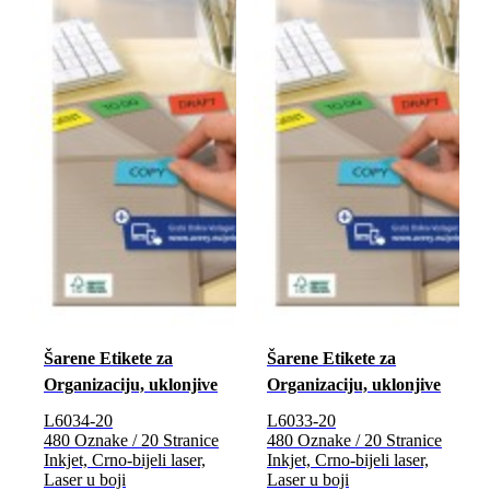
Šarene Etikete za
Šarene Etikete za
Organizaciju, uklonjive
Organizaciju, uklonjive
L6034-20
L6033-20
480 Oznake / 20 Stranice
480 Oznake / 20 Stranice
Inkjet, Crno-bijeli laser,
Inkjet, Crno-bijeli laser,
Laser u boji
Laser u boji