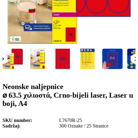
o
n
b
u
i
l
e
Neonske naljepnice
⌀ 63.5 χιλιοστά, Crno-bijeli laser, Laser u
boji, A4
SKU number
L7670R-25
Sadržaj
300 Oznake / 25 Stranice