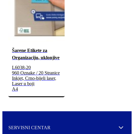
Šarene Etikete za
Organizaciju, uklonjive
L6038-20
960 Oznake / 20 Stranice
Inkjet, Crno-bijeli laser,
Laser u boji
A4
SERVISNI CENTAR
Expand