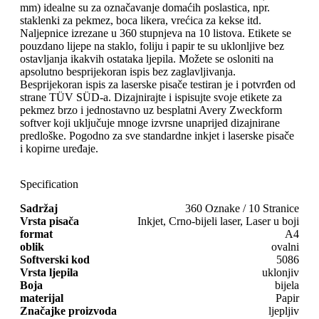
mm) idealne su za označavanje domaćih poslastica, npr.
staklenki za pekmez, boca likera, vrećica za kekse itd.
Naljepnice izrezane u 360 stupnjeva na 10 listova. Etikete se
pouzdano lijepe na staklo, foliju i papir te su uklonljive bez
ostavljanja ikakvih ostataka ljepila. Možete se osloniti na
apsolutno besprijekoran ispis bez zaglavljivanja.
Besprijekoran ispis za laserske pisače testiran je i potvrđen od
strane TÜV SÜD-a. Dizajnirajte i ispisujte svoje etikete za
pekmez brzo i jednostavno uz besplatni Avery Zweckform
softver koji uključuje mnoge izvrsne unaprijed dizajnirane
predloške. Pogodno za sve standardne inkjet i laserske pisače
i kopirne uređaje.
Specification
Sadržaj
360 Oznake / 10 Stranice
Vrsta pisača
Inkjet, Crno-bijeli laser, Laser u boji
format
A4
oblik
ovalni
Softverski kod
5086
Vrsta ljepila
uklonjiv
Boja
bijela
materijal
Papir
Značajke proizvoda
ljepljiv