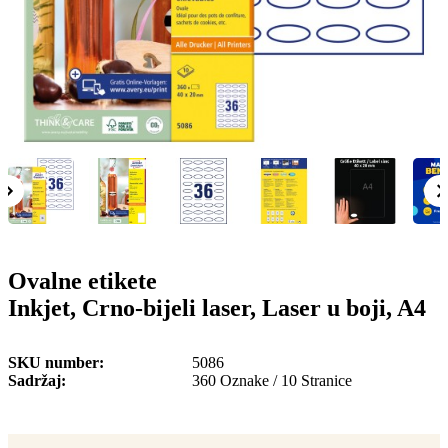
o
n
b
u
i
l
e
Ovalne etikete
Inkjet, Crno-bijeli laser, Laser u boji, A4
SKU number
5086
Sadržaj
360 Oznake / 10 Stranice