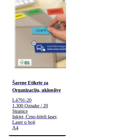
Šarene Etikete za
Organizaciju, uklonjive
L4791-20
1.300 Oznake / 20
Stranice
Inkjet, Crno-bijeli laser,
Laser u boji
A4