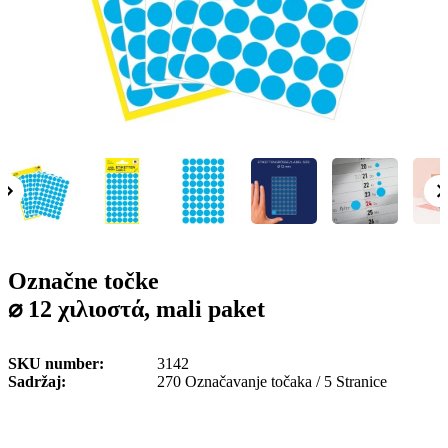
o
n
b
u
i
l
e
Označne točke
⌀ 12 χιλιοστά, mali paket
SKU number
3142
Sadržaj
270 Označavanje točaka / 5 Stranice