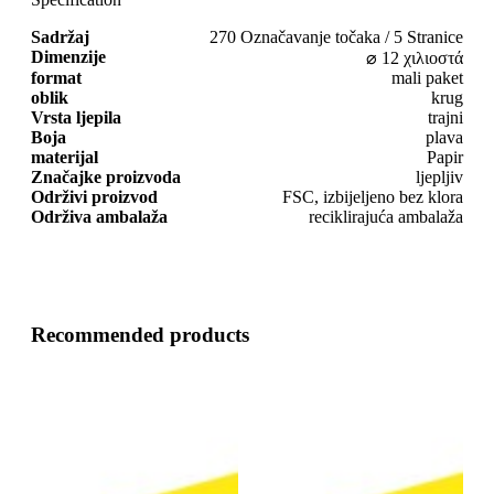
Sadržaj
270 Označavanje točaka / 5 Stranice
Dimenzije
⌀ 12 χιλιοστά
format
mali paket
oblik
krug
Vrsta ljepila
trajni
Boja
plava
materijal
Papir
Značajke proizvoda
ljepljiv
Održivi proizvod
FSC, izbijeljeno bez klora
Održiva ambalaža
reciklirajuća ambalaža
Recommended products