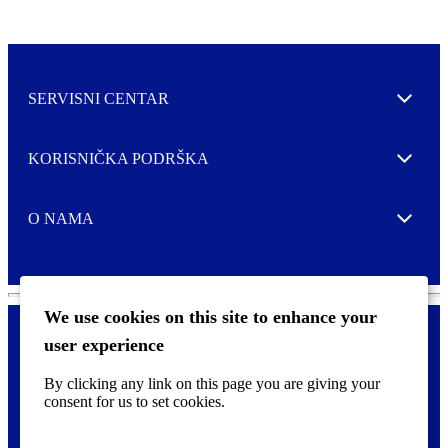
SERVISNI CENTAR
Expand
KORISNIČKA PODRŠKA
Expand
O NAMA
Expand
We use cookies on this site to enhance your
user experience
Kontaktirajte nas
F
By clicking any link on this page you are giving your
Pravne i tzv. Cookie obavijesti
o
consent for us to set cookies.
o
t
©
2026 CCL Industries Inc., Toronto (Canada). Sva prava zadržana.
e