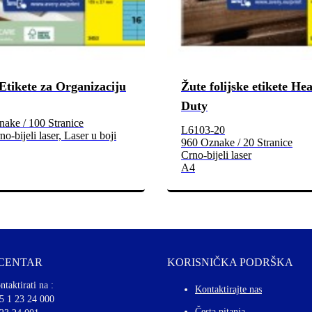
Etikete za Organizaciju
Žute folijske etikete He
Duty
ake / 100 Stranice
L6103-20
no-bijeli laser, Laser u boji
960 Oznake / 20 Stranice
Crno-bijeli laser
A4
 CENTAR
KORISNIČKA PODRŠKA
ntaktirati na :
Kontaktirajte nas
5 1 23 24 000
Česta pitanja