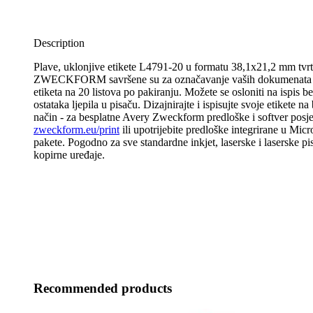
Description
Plave, uklonjive etikete L4791-20 u formatu 38,1x21,2 mm t
ZWECKFORM savršene su za označavanje vaših dokumenata u
etiketa na 20 listova po pakiranju. Možete se osloniti na ispis be
ostataka ljepila u pisaču. Dizajnirajte i ispisujte svoje etikete na
način - za besplatne Avery Zweckform predloške i softver posje
zweckform.eu/print
ili upotrijebite predloške integrirane u Mic
pakete. Pogodno za sve standardne inkjet, laserske i laserske pis
kopirne uređaje.
Recommended products