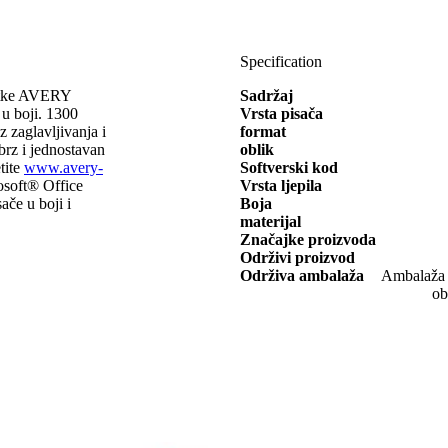
Specification
vrtke AVERY
Sadržaj
 boji. 1300
Vrsta pisača
z zaglavljivanja i
format
 brz i jednostavan
oblik
tite
www.avery-
Softverski kod
rosoft® Office
Vrsta ljepila
ače u boji i
Boja
materijal
Značajke proizvoda
Održivi proizvod
Održiva ambalaža
Ambalaža o
ob