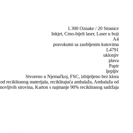
1.300 Oznake / 20 Stranice
Inkjet, Crno-bijeli laser, Laser u boji
A4
pravokutni sa zaobljenim kutovima
L4791
uklonjiv
plava
Papir
ljepljiv
Stvoreno u Njemačkoj, FSC, izbijeljeno bez klora
d recikliranog materijala, reciklirajuća ambalaža, Ambalaža od
novljivih sirovina, Karton s najmanje 90% recikliranog sadržaja