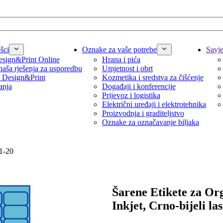
šci
Oznake za vaše potrebe
Savjet
sign&Print Online
Hrana i pića
naša rješenja za usporedbu
Umjetnost i obrt
 Design&Print
Kozmetika i sredstva za čišćenje
anja
Događaji i konferencije
Prijevoz i logistika
Električni uređaji i elektrotehnika
Proizvodnja i graditeljstvo
Oznake za označavanje biljaka
91-20
Šarene Etikete za Org
Inkjet, Crno-bijeli la