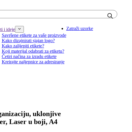
Zatraži uzorke
i i ideje
Savršene etikete za vaše proizvode
Kako dizajnirati sjajan logo?
Kako zalijepiti etikete?
Koji materijal odabrati za etiketu?
Četiri načina za izradu etikete
Kreirajte naljepnice za adresiranje
anizaciju, uklonjive
ser, Laser u boji, A4