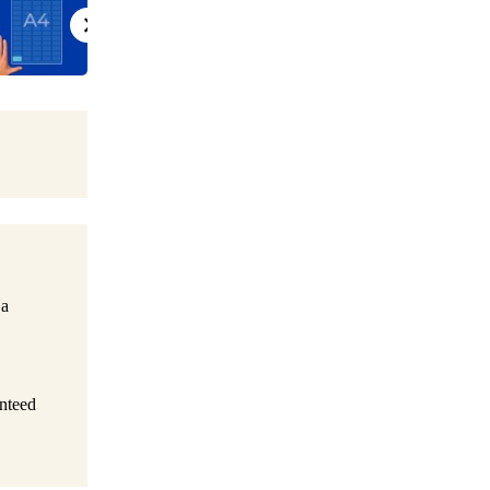
ja
anteed