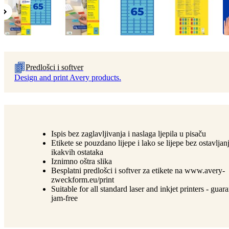
Predlošci i softver
Design and print Avery products.
Ispis bez zaglavljivanja i naslaga ljepila u pisaču
Etikete se pouzdano lijepe i lako se lijepe bez ostavljan
ikakvih ostataka
Iznimno oštra slika
Besplatni predlošci i softver za etikete na www.avery-
zweckform.eu/print
Suitable for all standard laser and inkjet printers - guar
jam-free