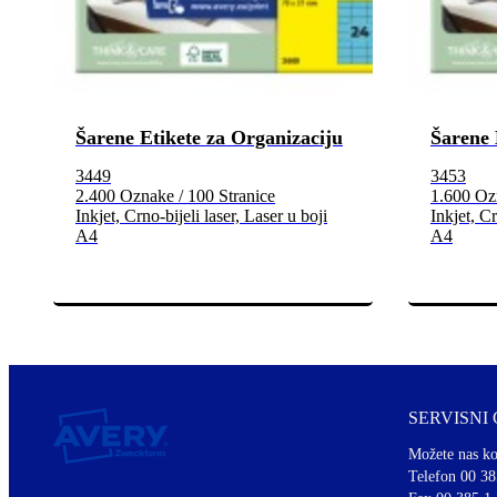
Šarene Etikete za Organizaciju
Šarene 
3449
3453
2.400 Oznake / 100 Stranice
1.600 Ozn
Inkjet, Crno-bijeli laser, Laser u boji
Inkjet, Cr
A4
A4
SERVISNI
Možete nas ko
Telefon 00 38