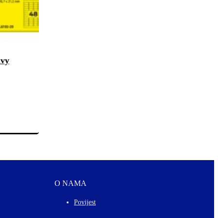
avy
O NAMA
Povijest