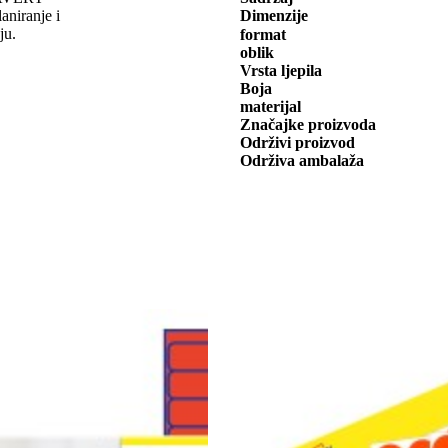
niranje i
Dimenzije
ju.
format
oblik
Vrsta ljepila
Boja
materijal
Značajke proizvoda
Održivi proizvod
Održiva ambalaža