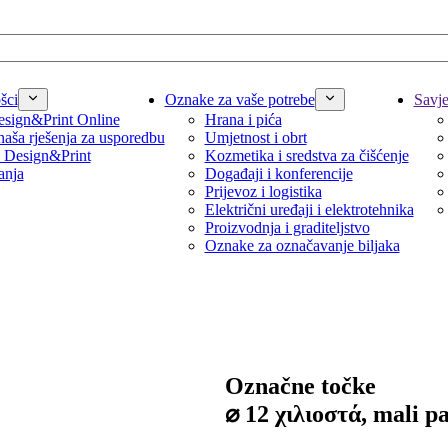
šci
Oznake za vaše potrebe
Savjet
sign&Print Online
Hrana i pića
naša rješenja za usporedbu
Umjetnost i obrt
 Design&Print
Kozmetika i sredstva za čišćenje
anja
Događaji i konferencije
Prijevoz i logistika
Električni uređaji i elektrotehnika
Proizvodnja i graditeljstvo
Oznake za označavanje biljaka
Označne točke
⌀ 12 χιλιοστά, mali p