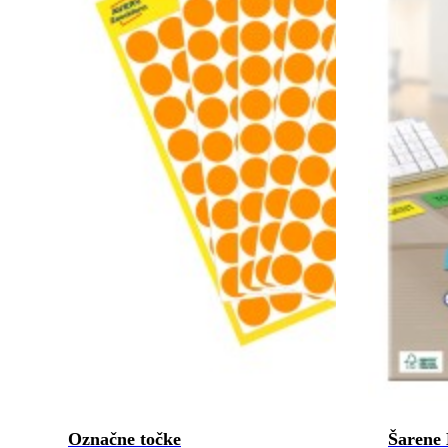
Označne točke
Šarene 