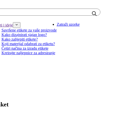
Zatraži uzorke
i i ideje
Savršene etikete za vaše proizvode
Kako dizajnirati sjajan logo?
Kako zalijepiti etikete?
Koji materijal odabrati za etiketu?
Četiri načina za izradu etikete
Kreirajte naljepnice za adresiranje
aket