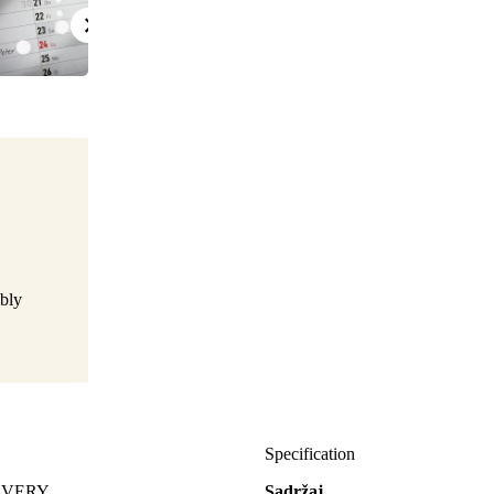
bly
Specification
z AVERY
Sadržaj