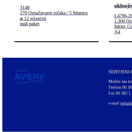
uklonji
3148
270 Označavanje točaka / 5 Stranice
L4790-2
⌀ 12 χιλιοστά
1.300 Ozn
mali paket
Inkjet, Cr
A4
SERVISNI
Možete nas ko
Telefon 00 38
Fax 00 385 1
e-mail
veljas