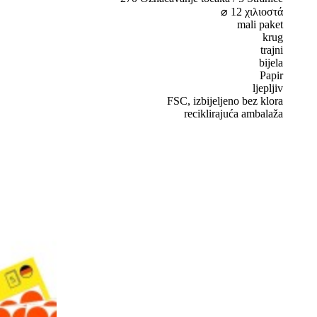
⌀ 12 χιλιοστά
mali paket
krug
trajni
bijela
Papir
ljepljiv
FSC, izbijeljeno bez klora
reciklirajuća ambalaža