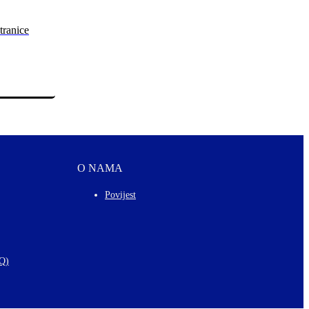
tranice
O NAMA
Povijest
AQ)