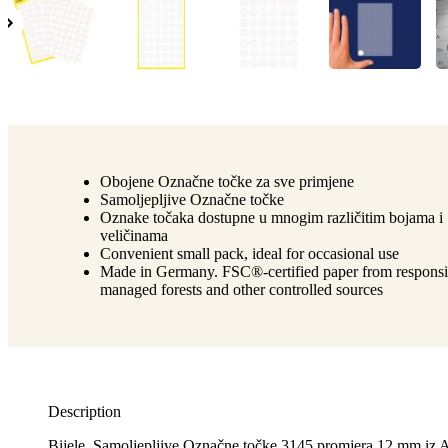
Obojene Označne točke za sve primjene
Samoljepljive Označne točke
Oznake točaka dostupne u mnogim različitim bojama i
veličinama
Convenient small pack, ideal for occasional use
Made in Germany. FSC®-certified paper from responsi
managed forests and other controlled sources
Description
Bijele, Samoljepljive Označne točke 3145 promjera 12 mm i