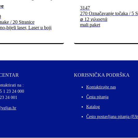
ve
3147
270 Označavanje točaka / 5 S
0
⌀ 12 χιλιοστά
ake / 20 Stranice
mali paket
no-bijeli laser, Laser u boji
 CENTAR
KORISNIČKA PODRŠKA
ntaktirati na :
Kontaktirajte nas
5 1 23 24 000
Česta pitanja
 23 24 001
Katalog
@veljas.hr
Često postavljana pitanja (F