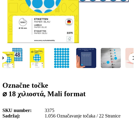
o
n
b
u
i
l
e
Označne točke
⌀ 18 χιλιοστά, Mali format
SKU number
3375
Sadržaj
1.056 Označavanje točaka / 22 Stranice