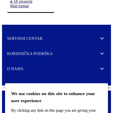
⌀ 18 χιλιοστά
Mali format
SERVISNI CENTAR
Expand
KORISNIČKA PODRŠKA
Expand
O NAMA
Expand
We use cookies on this site to enhance your
user experience
Kontaktirajte nas
F
By clicking any link on this page you are giving your
Pravne i tzv. Cookie obavijesti
o