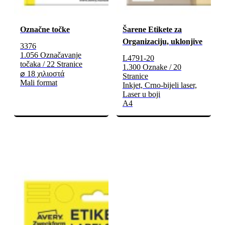
Označne točke
Šarene Etikete za
Organizaciju, uklonjive
3376
1.056 Označavanje
L4791-20
točaka / 22 Stranice
1.300 Oznake / 20
⌀ 18 χιλιοστά
Stranice
Mali format
Inkjet, Crno-bijeli laser,
Laser u boji
A4