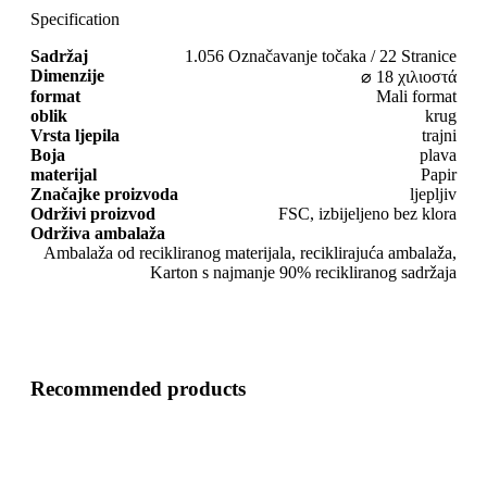
Specification
Sadržaj
1.056 Označavanje točaka / 22 Stranice
Dimenzije
⌀ 18 χιλιοστά
format
Mali format
oblik
krug
Vrsta ljepila
trajni
Boja
plava
materijal
Papir
Značajke proizvoda
ljepljiv
Održivi proizvod
FSC, izbijeljeno bez klora
Održiva ambalaža
Ambalaža od recikliranog materijala, reciklirajuća ambalaža,
Karton s najmanje 90% recikliranog sadržaja
Recommended products