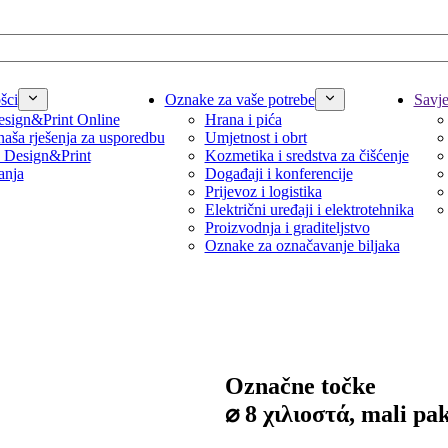
šci
Oznake za vaše potrebe
Savjet
sign&Print Online
Hrana i pića
naša rješenja za usporedbu
Umjetnost i obrt
 Design&Print
Kozmetika i sredstva za čišćenje
anja
Događaji i konferencije
Prijevoz i logistika
Električni uređaji i elektrotehnika
Proizvodnja i graditeljstvo
Oznake za označavanje biljaka
Označne točke
⌀ 8 χιλιοστά, mali pa