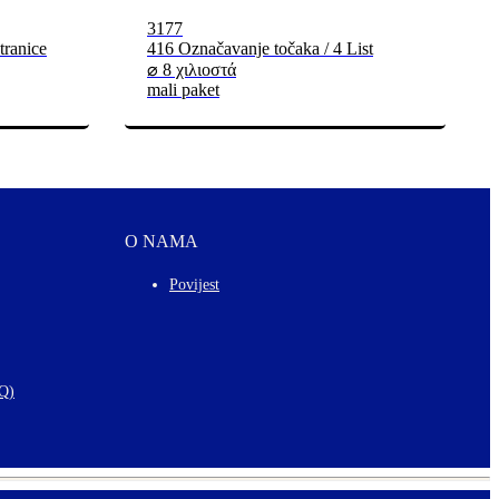
3177
tranice
416 Označavanje točaka / 4 List
⌀ 8 χιλιοστά
mali paket
O NAMA
Povijest
AQ)