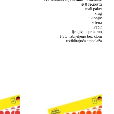
⌀ 8 χιλιοστά
mali paket
krug
uklonjiv
zelena
Papir
ljepljiv, neprozirno
FSC, izbijeljeno bez klora
reciklirajuća ambalaža