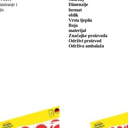
niranje i
Dimenzije
ju.
format
oblik
Vrsta ljepila
Boja
materijal
Značajke proizvoda
Održivi proizvod
Održiva ambalaža