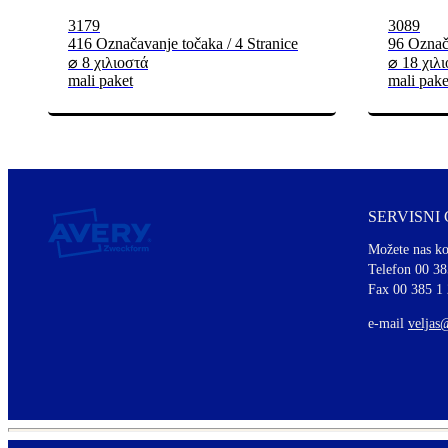
3179
3089
416 Označavanje točaka / 4 Stranice
96 Označa
⌀ 8 χιλιοστά
⌀ 18 χιλ
mali paket
mali pake
SERVISNI
Možete nas ko
Telefon 00 38
Fax 00 385 1
e-mail
veljas