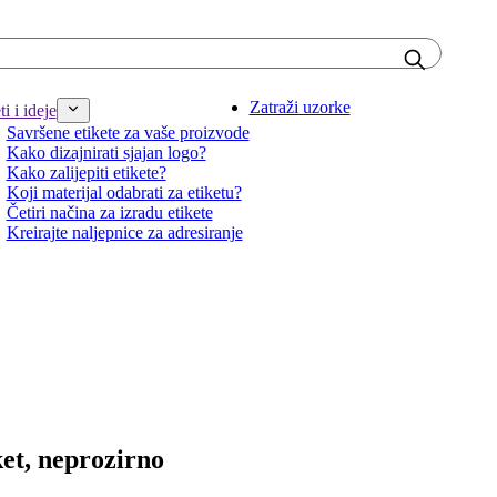
Zatraži uzorke
i i ideje
Savršene etikete za vaše proizvode
Kako dizajnirati sjajan logo?
Kako zalijepiti etikete?
Koji materijal odabrati za etiketu?
Četiri načina za izradu etikete
Kreirajte naljepnice za adresiranje
ket, neprozirno