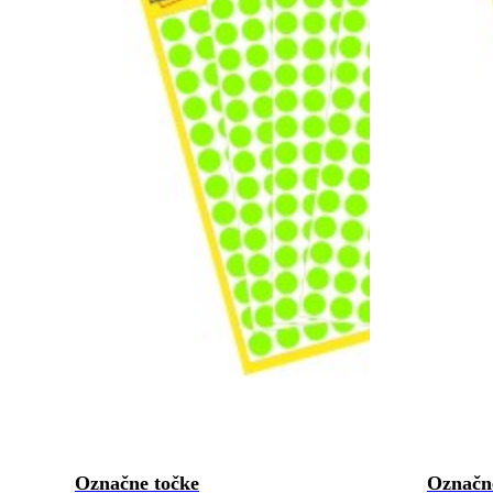
Označne točke
Označn