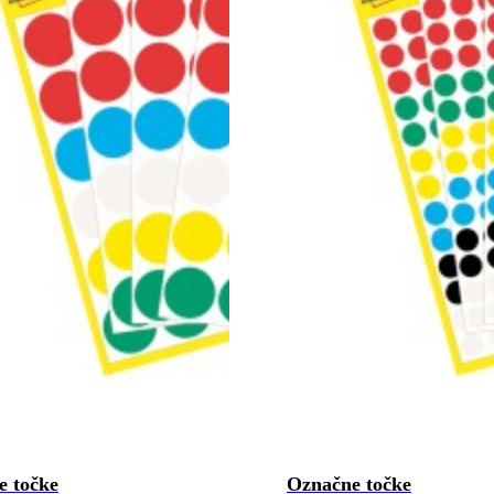
e točke
Označne točke