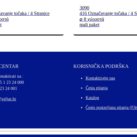
3090
vanje točaka / 4 Stranice
416 Označavanje točaka / 4 S
ιοστά
⌀ 8 χιλιοστά
t
mali paket
 CENTAR
KORISNIČKA PODRŠKA
ntaktirati na :
Kontaktirajte nas
5 1 23 24 000
Česta pitanja
 23 24 001
Katalog
@veljas.hr
Često postavljana pitanja (F