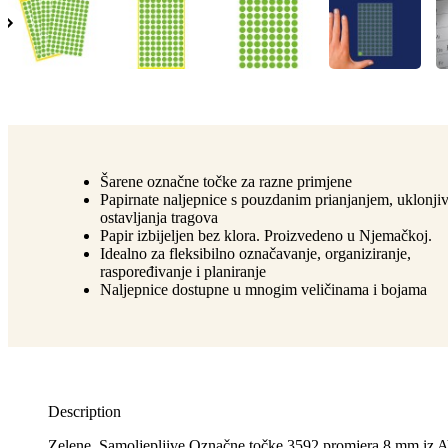
Šarene označne točke za razne primjene
Papirnate naljepnice s pouzdanim prianjanjem, uklonji
ostavljanja tragova
Papir izbijeljen bez klora. Proizvedeno u Njemačkoj.
Idealno za fleksibilno označavanje, organiziranje,
raspoređivanje i planiranje
Naljepnice dostupne u mnogim veličinama i bojama
Description
Zelene, Samoljepljive Označne točke 3592 promjera 8 mm iz