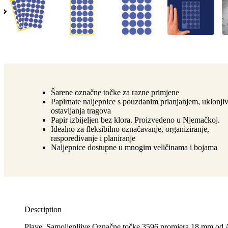
Šarene označne točke za razne primjene
Papirnate naljepnice s pouzdanim prianjanjem, uklonji
ostavljanja tragova
Papir izbijeljen bez klora. Proizvedeno u Njemačkoj.
Idealno za fleksibilno označavanje, organiziranje,
raspoređivanje i planiranje
Naljepnice dostupne u mnogim veličinama i bojama
Description
Plave, Samoljepljive Označne točke 3596 promjera 18 mm o