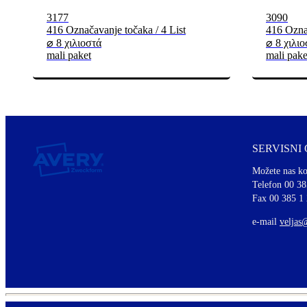
3177
3090
416 Označavanje točaka / 4 List
416 Označ
⌀ 8 χιλιοστά
⌀ 8 χιλιο
mali paket
mali pake
SERVISNI
Možete nas ko
Telefon 00 38
Fax 00 385 1
e-mail
veljas