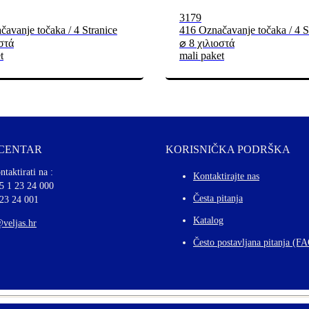
3179
avanje točaka / 4 Stranice
416 Označavanje točaka / 4 S
στά
⌀ 8 χιλιοστά
t
mali paket
 CENTAR
KORISNIČKA PODRŠKA
ntaktirati na :
Kontaktirajte nas
5 1 23 24 000
Česta pitanja
 23 24 001
Katalog
@veljas.hr
Često postavljana pitanja (F