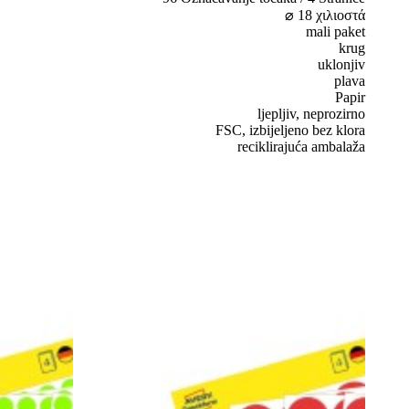
⌀ 18 χιλιοστά
mali paket
krug
uklonjiv
plava
Papir
ljepljiv, neprozirno
FSC, izbijeljeno bez klora
reciklirajuća ambalaža