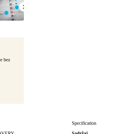
ve bez
Specification
d AVERY
Sadržaj