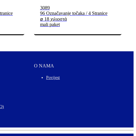
3089
tranice
96 Označavanje točaka / 4 Stranice
⌀ 18 χιλιοστά
mali paket
O NAMA
Povijest
AQ)