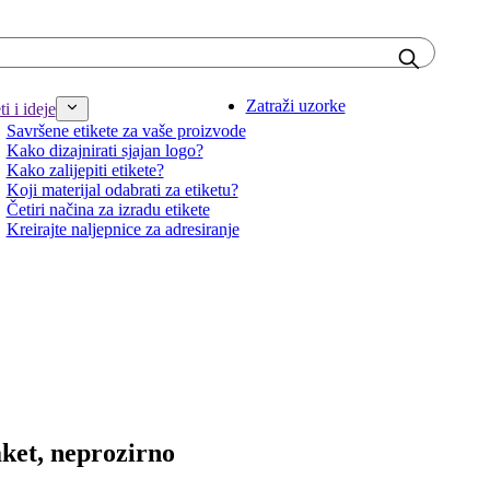
Zatraži uzorke
i i ideje
Savršene etikete za vaše proizvode
Kako dizajnirati sjajan logo?
Kako zalijepiti etikete?
Koji materijal odabrati za etiketu?
Četiri načina za izradu etikete
Kreirajte naljepnice za adresiranje
aket, neprozirno