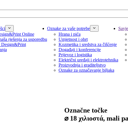
šci
Oznake za vaše potrebe
Savjet
sign&Print Online
Hrana i pića
naša rješenja za usporedbu
Umjetnost i obrt
 Design&Print
Kozmetika i sredstva za čišćenje
anja
Događaji i konferencije
Prijevoz i logistika
Električni uređaji i elektrotehnika
Proizvodnja i graditeljstvo
Oznake za označavanje biljaka
Označne točke
⌀ 18 χιλιοστά, mali p