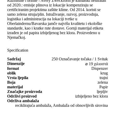
Razmislite i brinite - Avery Zweckform je klimatski neutralan
od 2020.: emisije plinova iz lokacije kompenziraju se
certificiranim projektima zaštite klime. Od 2014. koristi se
samo zelena struja/plin. Istraživanje, razvoj, proizvodnja,
logistika i administracija na lokaciji tvrtke u
Oberlaindernu/Bavarska jamče najvišu kvalitetu i ekološke
standarde, kao i kratke rute dostave. Gornji materijal etiketa
izrađen je od papira izbijeljenog bez klora. Proizvedeno u
Njemačkoj.
Specification
Sadržaj
250 Označavanje točaka / 1 Svitak
Dimenzije
⌀ 19 χιλιοστά
format
Dispenzer
oblik
krug
Vrsta ljepila
trajni
Boja
zelena
materijal
Papir
Značajke proizvoda
ljepljiv
Održivi proizvod
izbijeljeno bez klora
Održiva ambalaža
reciklirajuća ambalaža, Ambalaža od obnovljivih sirovina