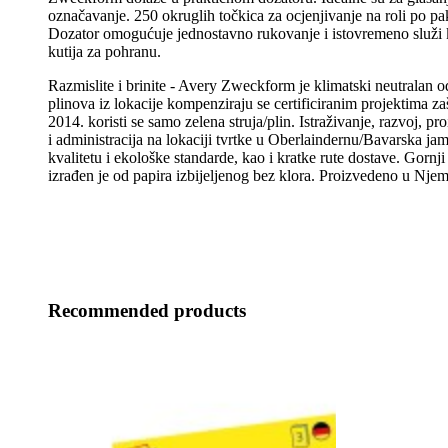
označavanje. 250 okruglih točkica za ocjenjivanje na roli po pa
Dozator omogućuje jednostavno rukovanje i istovremeno služi ka
kutija za pohranu.
Razmislite i brinite - Avery Zweckform je klimatski neutralan o
plinova iz lokacije kompenziraju se certificiranim projektima za
2014. koristi se samo zelena struja/plin. Istraživanje, razvoj, pr
i administracija na lokaciji tvrtke u Oberlaindernu/Bavarska ja
kvalitetu i ekološke standarde, kao i kratke rute dostave. Gornji 
izrađen je od papira izbijeljenog bez klora. Proizvedeno u Nje
Recommended products