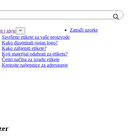
Zatraži uzorke
i i ideje
Savršene etikete za vaše proizvode
Kako dizajnirati sjajan logo?
Kako zalijepiti etikete?
Koji materijal odabrati za etiketu?
Četiri načina za izradu etikete
Kreirajte naljepnice za adresiranje
zer