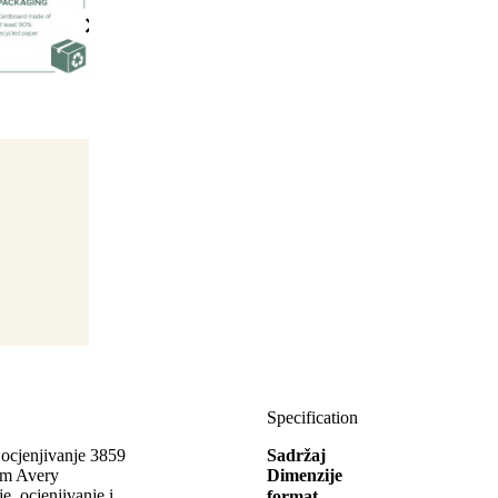
Specification
a ocjenjivanje 3859
Sadržaj
rm Avery
Dimenzije
, ocjenjivanje i
format