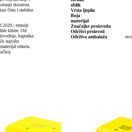
kiranju dozatora.
oblik
o čista i stabilna
Vrsta ljepila
Boja
materijal
d 2020.: emisije
Značajke proizvoda
štite klime. Od
Održivi proizvod
oizvodnja, logistika
Održiva ambalaža
rec
mče najvišu
materijal etiketa
mačkoj.