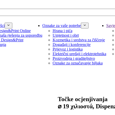
šci
Oznake za vaše potrebe
Savjet
sign&Print Online
Hrana i pića
naša rješenja za usporedbu
Umjetnost i obrt
 Design&Print
Kozmetika i sredstva za čišćenje
anja
Događaji i konferencije
Prijevoz i logistika
Električni uređaji i elektrotehnika
Proizvodnja i graditeljstvo
Oznake za označavanje biljaka
Točke ocjenjivanja
⌀ 19 χιλιοστά, Dispen