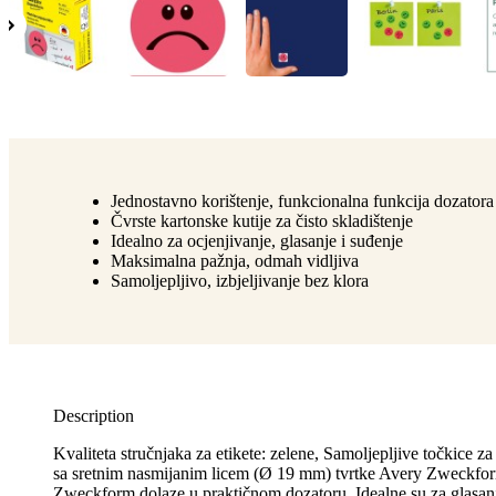
Jednostavno korištenje, funkcionalna funkcija dozatora
Čvrste kartonske kutije za čisto skladištenje
Idealno za ocjenjivanje, glasanje i suđenje
Maksimalna pažnja, odmah vidljiva
Samoljepljivo, izbjeljivanje bez klora
Description
Kvaliteta stručnjaka za etikete: zelene, Samoljepljive točkice z
sa sretnim nasmijanim licem (Ø 19 mm) tvrtke Avery Zweckfo
Zweckform dolaze u praktičnom dozatoru. Idealne su za glasanje