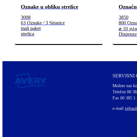
Oznake u obliku strelice
Označn
3008
3850
63 Oznake / 3 Stranice
800 Označ
mali paket
⌀ 10 χιλ
strelica
Dispenze
SERVISNI
Možete nas ko
Telefon 00 38
Fax 00 385 1
e-mail
veljas