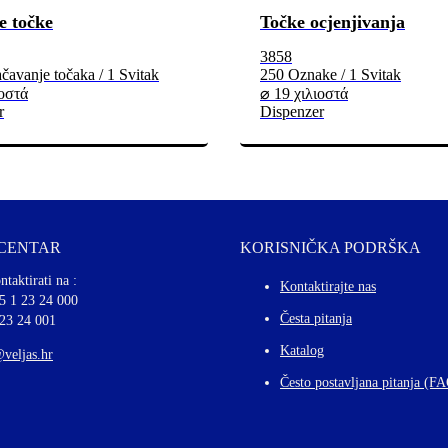
e točke
Točke ocjenjivanja
3858
avanje točaka / 1 Svitak
250 Oznake / 1 Svitak
ιοστά
⌀ 19 χιλιοστά
r
Dispenzer
 CENTAR
KORISNIČKA PODRŠKA
ntaktirati na :
Kontaktirajte nas
5 1 23 24 000
Česta pitanja
 23 24 001
Katalog
@veljas.hr
Često postavljana pitanja (F