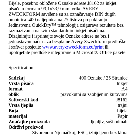
Bijele, posebno obložene Oznake adrese J8162 za inkjet
pisače u formatu 99,1x33,9 mm tvrtke AVERY
ZWECKFORM savršene su za označavanje DIN dugih
omotnica. 400 naljepnica na 25 listova po pakiranju.
Jedinstvena QuickDry™ tehnologija osigurava rezultate bez
razmazivanja na svim standardnim inkjet pisačima.
Dizajnirajte i isprintajte svoje Oznake adrese na brz i
jednostavan način - za besplatne Avery Zweckform predloške
i softver posjetite
www.avery-zweckform.eu/print
ili
upotrijebite predloške integrirane u Microsoft® Office pakete.
Specification
Sadržaj
400 Oznake / 25 Stranice
Vrsta pisača
Inkjet
format
A4
oblik
pravokutni sa zaobljenim kutovima
Softverski kod
J8162
Vrsta ljepila
trajni
Boja
bijela
materijal
Papir
Značajke proizvoda
ljepljiv, suši odmah
Održivi proizvod
Stvoreno u Njemačkoj, FSC, izbijeljeno bez klora