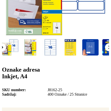
o
n
b
u
i
l
e
Oznake adresa
Inkjet, A4
SKU number
J8162-25
Sadržaj
400 Oznake / 25 Stranice