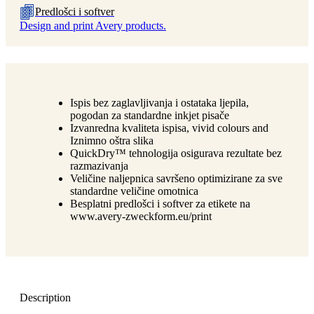
Predlošci i softver
Design and print Avery products.
Ispis bez zaglavljivanja i ostataka ljepila,
pogodan za standardne inkjet pisače
Izvanredna kvaliteta ispisa, vivid colours and
Iznimno oštra slika
QuickDry™ tehnologija osigurava rezultate bez
razmazivanja
Veličine naljepnica savršeno optimizirane za sve
standardne veličine omotnica
Besplatni predlošci i softver za etikete na
www.avery-zweckform.eu/print
Description