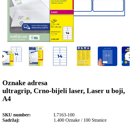
o
n
b
u
i
l
e
Oznake adresa
ultragrip, Crno-bijeli laser, Laser u boji,
A4
SKU number
L7163-100
Sadržaj
1.400 Oznake / 100 Stranice