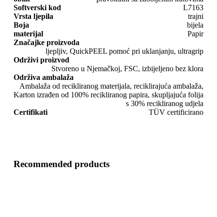
Softverski kod
L7163
Vrsta ljepila
trajni
Boja
bijela
materijal
Papir
Značajke proizvoda
ljepljiv, QuickPEEL pomoć pri uklanjanju, ultragrip
Održivi proizvod
Stvoreno u Njemačkoj, FSC, izbijeljeno bez klora
Održiva ambalaža
Ambalaža od recikliranog materijala, reciklirajuća ambalaža,
Karton izrađen od 100% recikliranog papira, skupljajuća folija
s 30% recikliranog udjela
Certifikati
TÜV certificirano
Recommended products