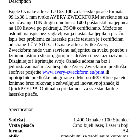
Description
Bijele Oznake adresa L7163-100 za laserske pisače formata
99,1x38,1 mm tvrtke AVERY ZWECKFORM savršene su za
označavanje DIN dugih omotnica. 1400 poštanskih naljepnica
na 100 listova po pakiranju, FSC® certificirano. Možete se
osloniti na ispis bez zaglavljivanja i ostataka ljepila u pisaču.
Ispis bez problema za laserske pisače testiran je i certificiran
od strane TÜV SÜD-a. Oznake adresa tvrtke Avery
Zweckform nude vam savršenu naljepnicu za svaku potrebu s
Iznimno oštrom slikom, gornjim sidrištem i bez razmazivanja.
Dizajnirajte i isprintajte svoje Oznake adresa na brz i
jednostavan način - za besplatne Avery Zweckform predloške
i softver posjetite
www.avery-zweckform.eu/print
ili
upotrijebite predloške integrirane u Microsoft® Office pakete.
Iznimno brzo rukovanje zahvaljujući inovativnoj značajki
QuickPEEL™. Optimalna prikladnost za sve standardne
laserske pisače.
Specification
Sadržaj
1.400 Oznake / 100 Stranice
Vrsta pisača
Crno-bijeli laser, Laser u boji
format
A4
oblik
pravokutni sa zaobljenim kutovima