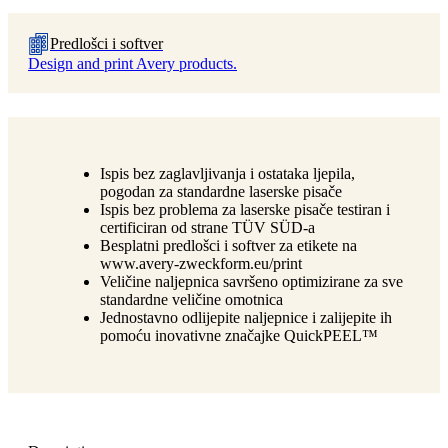
Predlošci i softver
Design and print Avery products.
Ispis bez zaglavljivanja i ostataka ljepila,
pogodan za standardne laserske pisače
Ispis bez problema za laserske pisače testiran i
certificiran od strane TÜV SÜD-a
Besplatni predlošci i softver za etikete na
www.avery-zweckform.eu/print
Veličine naljepnica savršeno optimizirane za sve
standardne veličine omotnica
Jednostavno odlijepite naljepnice i zalijepite ih
pomoću inovativne značajke QuickPEEL™