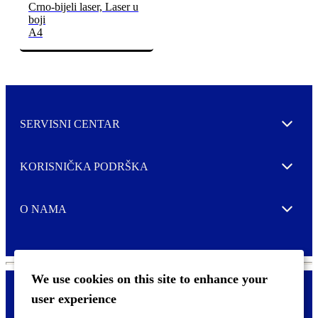
Crno-bijeli laser, Laser u
boji
A4
SERVISNI CENTAR
Expand
KORISNIČKA PODRŠKA
Expand
O NAMA
Expand
We use cookies on this site to enhance your
user experience
Kontaktirajte nas
F