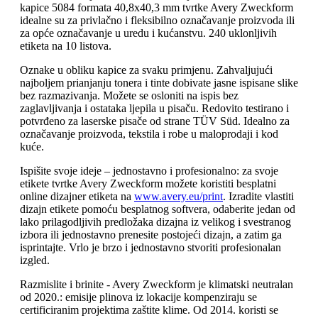
kapice 5084 formata 40,8x40,3 mm tvrtke Avery Zweckform
idealne su za privlačno i fleksibilno označavanje proizvoda ili
za opće označavanje u uredu i kućanstvu. 240 uklonljivih
etiketa na 10 listova.
Oznake u obliku kapice za svaku primjenu. Zahvaljujući
najboljem prianjanju tonera i tinte dobivate jasne ispisane slike
bez razmazivanja. Možete se osloniti na ispis bez
zaglavljivanja i ostataka ljepila u pisaču. Redovito testirano i
potvrđeno za laserske pisače od strane TÜV Süd. Idealno za
označavanje proizvoda, tekstila i robe u maloprodaji i kod
kuće.
Ispišite svoje ideje – jednostavno i profesionalno: za svoje
etikete tvrtke Avery Zweckform možete koristiti besplatni
online dizajner etiketa na
www.avery.eu/print
. Izradite vlastiti
dizajn etikete pomoću besplatnog softvera, odaberite jedan od
lako prilagodljivih predložaka dizajna iz velikog i svestranog
izbora ili jednostavno prenesite postojeći dizajn, a zatim ga
isprintajte. Vrlo je brzo i jednostavno stvoriti profesionalan
izgled.
Razmislite i brinite - Avery Zweckform je klimatski neutralan
od 2020.: emisije plinova iz lokacije kompenziraju se
certificiranim projektima zaštite klime. Od 2014. koristi se