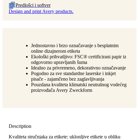
Predlošci i softver
Design and print Avery products.
Jednostavno i brzo označavanje s besplatnim
online dizajnerom etiketa
Ekološki prihvatljivo: FSC® certificirani papir iz
odgovorno upravljanih šuma
Idealno za privremeno, dekorativno označavanje
Pogodno za sve standardne laserske i inkjet
pisače - zajamčeno bez zaglavljivanja
Pouzdana kvaliteta klimatski neutralnog vodećeg
proizvođača Avery Zweckform
Description
Kvaliteta stručnjaka za etikete: uklonljive etikete u obliku