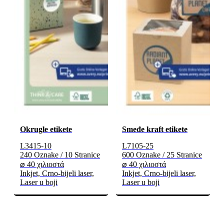
Okrugle etikete
Smeđe kraft etikete
L3415-10
L7105-25
240 Oznake / 10 Stranice
600 Oznake / 25 Stranice
⌀ 40 χιλιοστά
⌀ 40 χιλιοστά
Inkjet, Crno-bijeli laser,
Inkjet, Crno-bijeli laser,
Laser u boji
Laser u boji