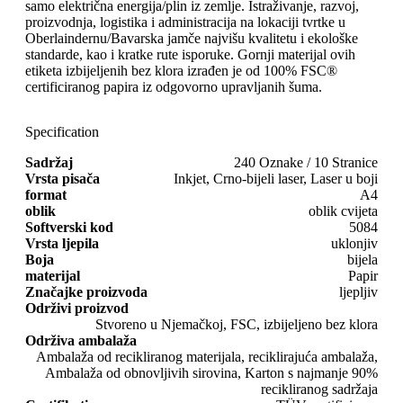
samo električna energija/plin iz zemlje. Istraživanje, razvoj,
proizvodnja, logistika i administracija na lokaciji tvrtke u
Oberlaindernu/Bavarska jamče najvišu kvalitetu i ekološke
standarde, kao i kratke rute isporuke. Gornji materijal ovih
etiketa izbijeljenih bez klora izrađen je od 100% FSC®
certificiranog papira iz odgovorno upravljanih šuma.
Specification
Sadržaj
240 Oznake / 10 Stranice
Vrsta pisača
Inkjet, Crno-bijeli laser, Laser u boji
format
A4
oblik
oblik cvijeta
Softverski kod
5084
Vrsta ljepila
uklonjiv
Boja
bijela
materijal
Papir
Značajke proizvoda
ljepljiv
Održivi proizvod
Stvoreno u Njemačkoj, FSC, izbijeljeno bez klora
Održiva ambalaža
Ambalaža od recikliranog materijala, reciklirajuća ambalaža,
Ambalaža od obnovljivih sirovina, Karton s najmanje 90%
recikliranog sadržaja