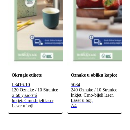
Okrugle etikete
Oznake u obliku kapice
L3416-10
5084
120 Oznake / 10 Stranice
240 Oznake / 10 Stranice
Inkjet, Crno-bijeli laser,
⌀ 60 χιλιοστά
Laser u boji
Inkjet, Crno-bijeli laser,
A4
Laser u boji