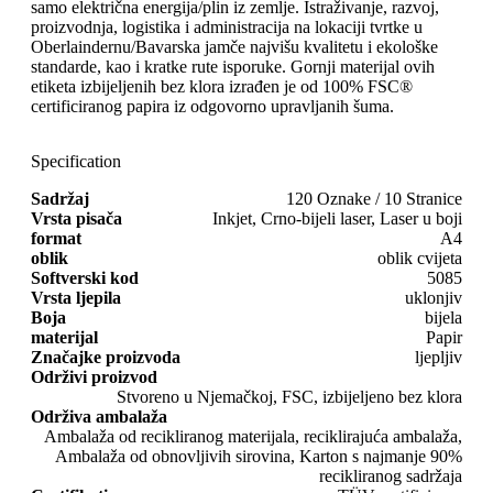
samo električna energija/plin iz zemlje. Istraživanje, razvoj,
proizvodnja, logistika i administracija na lokaciji tvrtke u
Oberlaindernu/Bavarska jamče najvišu kvalitetu i ekološke
standarde, kao i kratke rute isporuke. Gornji materijal ovih
etiketa izbijeljenih bez klora izrađen je od 100% FSC®
certificiranog papira iz odgovorno upravljanih šuma.
Specification
Sadržaj
120 Oznake / 10 Stranice
Vrsta pisača
Inkjet, Crno-bijeli laser, Laser u boji
format
A4
oblik
oblik cvijeta
Softverski kod
5085
Vrsta ljepila
uklonjiv
Boja
bijela
materijal
Papir
Značajke proizvoda
ljepljiv
Održivi proizvod
Stvoreno u Njemačkoj, FSC, izbijeljeno bez klora
Održiva ambalaža
Ambalaža od recikliranog materijala, reciklirajuća ambalaža,
Ambalaža od obnovljivih sirovina, Karton s najmanje 90%
recikliranog sadržaja