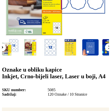
o
n
b
u
i
l
e
Oznake u obliku kapice
Inkjet, Crno-bijeli laser, Laser u boji, A4
SKU number
5085
Sadržaj
120 Oznake / 10 Stranice