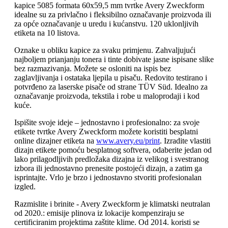
kapice 5085 formata 60x59,5 mm tvrtke Avery Zweckform
idealne su za privlačno i fleksibilno označavanje proizvoda ili
za opće označavanje u uredu i kućanstvu. 120 uklonljivih
etiketa na 10 listova.
Oznake u obliku kapice za svaku primjenu. Zahvaljujući
najboljem prianjanju tonera i tinte dobivate jasne ispisane slike
bez razmazivanja. Možete se osloniti na ispis bez
zaglavljivanja i ostataka ljepila u pisaču. Redovito testirano i
potvrđeno za laserske pisače od strane TÜV Süd. Idealno za
označavanje proizvoda, tekstila i robe u maloprodaji i kod
kuće.
Ispišite svoje ideje – jednostavno i profesionalno: za svoje
etikete tvrtke Avery Zweckform možete koristiti besplatni
online dizajner etiketa na
www.avery.eu/print
. Izradite vlastiti
dizajn etikete pomoću besplatnog softvera, odaberite jedan od
lako prilagodljivih predložaka dizajna iz velikog i svestranog
izbora ili jednostavno prenesite postojeći dizajn, a zatim ga
isprintajte. Vrlo je brzo i jednostavno stvoriti profesionalan
izgled.
Razmislite i brinite - Avery Zweckform je klimatski neutralan
od 2020.: emisije plinova iz lokacije kompenziraju se
certificiranim projektima zaštite klime. Od 2014. koristi se