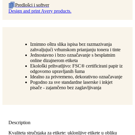
Predlošci i softver
Design and print Avery products.
Iznimno oštra slika ispisa bez razmazivanja
zahvaljujući vrhunskom prianjanju tonera i tinte
Jednostavno i brzo označavanje s besplatnim
online dizajnerom etiketa
Ekološki prihvatljivo: FSC® certificirani papir iz
odgovorno upravljanih šuma
Idealno za privremeno, dekorativno označavanje
Pogodno za sve standardne laserske i inkjet
pisače - zajamčeno bez zaglavljivanja
Description
Kvaliteta stručnjaka za etikete: uklonljive etikete u obliku