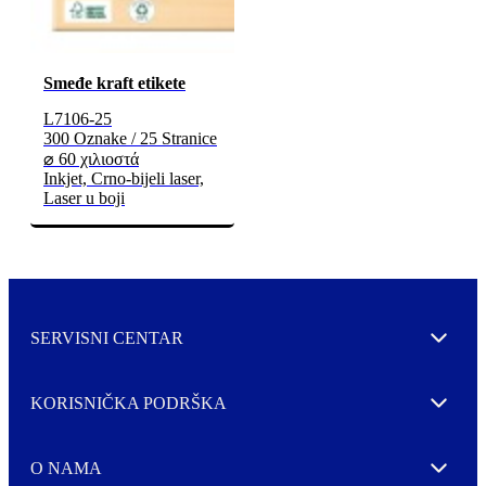
Smeđe kraft etikete
L7106-25
300 Oznake / 25 Stranice
⌀ 60 χιλιοστά
Inkjet, Crno-bijeli laser,
Laser u boji
SERVISNI CENTAR
Expand
KORISNIČKA PODRŠKA
Expand
O NAMA
Expand