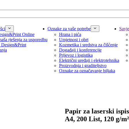
šci
Oznake za vaše potrebe
Savjet
sign&Print Online
Hrana i pića
naša rješenja za usporedbu
Umjetnost i obrt
 Design&Print
Kozmetika i sredstva za čišćenje
anja
Događaji i konferencije
Prijevoz i logistika
Električni uređaji i elektrotehnika
Proizvodnja i graditeljstvo
Oznake za označavanje biljaka
Papir za laserski ispis
A4, 200 List, 120 g/m²