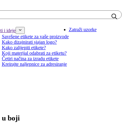
Zatraži uzorke
i i ideje
Savršene etikete za vaše proizvode
Kako dizajnirati sjajan logo?
Kako zalijepiti etikete?
Koji materijal odabrati za etiketu?
Četiri načina za izradu etikete
Kreirajte naljepnice za adresiranje
 u boji