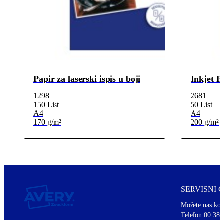
Papir za laserski ispis u boji
Inkjet 
1298
2681
150 List
50 List
A4
A4
170 g/m²
200 g/m²
SERVISNI
Možete nas ko
Telefon 00 38