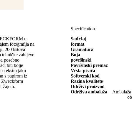
Specification
Y ZWECKFORM u
Sadržaj
ajem fotografija na
format
i. 200 listova
Gramatura
a tehničke zahtjeve
Boja
 sa posebno
površinski
či biti bolje
Površinski premaz
ima ekstra jaku
Vrsta pisača
an s papirom iz
Softverski kod
ry Zweckform
Razina kvalitete
adržajem.
Održivi proizvod
Održiva ambalaža
Ambalaža o
ob