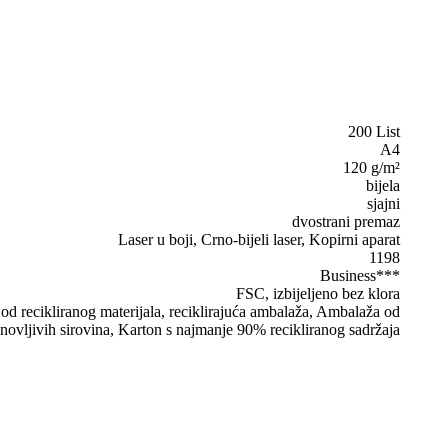
200 List
A4
120 g/m²
bijela
sjajni
dvostrani premaz
Laser u boji, Crno-bijeli laser, Kopirni aparat
1198
Business***
FSC, izbijeljeno bez klora
d recikliranog materijala, reciklirajuća ambalaža, Ambalaža od
novljivih sirovina, Karton s najmanje 90% recikliranog sadržaja