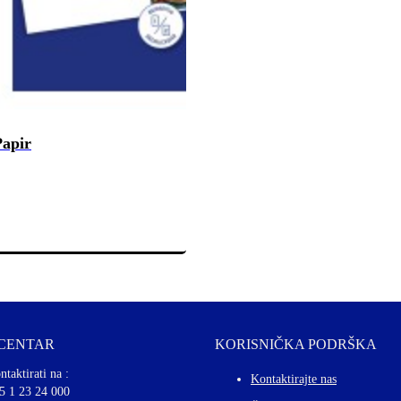
Papir
 CENTAR
KORISNIČKA PODRŠKA
ntaktirati na :
Kontaktirajte nas
5 1 23 24 000