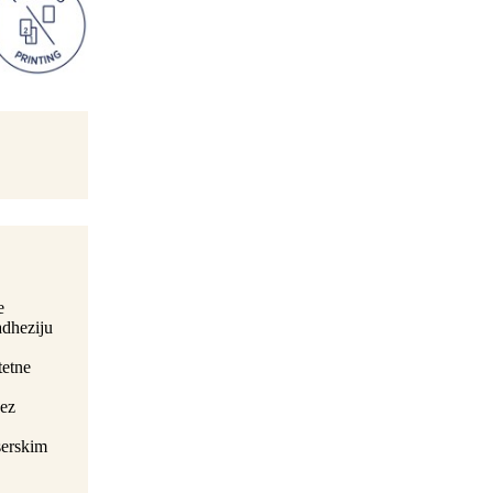
e
adheziju
tetne
bez
serskim