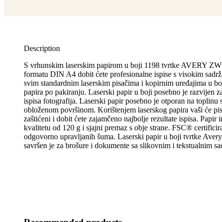
Description
S vrhunskim laserskim papirom u boji 1198 tvrtke AVER
formatu DIN A4 dobit ćete profesionalne ispise s visokim sadrž
svim standardnim laserskim pisačima i kopirnim uređajima u boj
papira po pakiranju. Laserski papir u boji posebno je razvijen z
ispisa fotografija. Laserski papir posebno je otporan na toplinu
obloženom površinom. Korištenjem laserskog papira vaši će pisa
zaštićeni i dobit ćete zajamčeno najbolje rezultate ispisa. Papir 
kvalitetu od 120 g i sjajni premaz s obje strane. FSC® certificir
odgovorno upravljanih šuma. Laserski papir u boji tvrtke Ave
savršen je za brošure i dokumente sa slikovnim i tekstualnim s