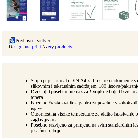
Predlošci i softver
Design and print Avery products.
Sjajni papir formata DIN A4 za brošure i dokumente sa
slikovnim i tekstualnim sadržajem, 100 listova/pakiranj
Dvoslojni poseban premaz za živopisne boje i izvrsnu 
tonera
Izuzetno čvrsta kvaliteta papira za posebne visokokvali
ispise
Otpornost na visoke temperature za glatko ispisivanje 
zaglavljivanja
Posebno razvijeno za primjenu na svim standardnim la
pisačima u boji