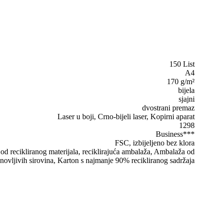
150 List
A4
170 g/m²
bijela
sjajni
dvostrani premaz
Laser u boji, Crno-bijeli laser, Kopirni aparat
1298
Business***
FSC, izbijeljeno bez klora
d recikliranog materijala, reciklirajuća ambalaža, Ambalaža od
novljivih sirovina, Karton s najmanje 90% recikliranog sadržaja