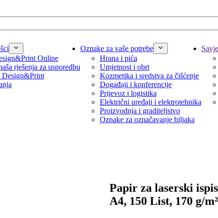
šci
Oznake za vaše potrebe
Savjet
sign&Print Online
Hrana i pića
naša rješenja za usporedbu
Umjetnost i obrt
 Design&Print
Kozmetika i sredstva za čišćenje
anja
Događaji i konferencije
Prijevoz i logistika
Električni uređaji i elektrotehnika
Proizvodnja i graditeljstvo
Oznake za označavanje biljaka
Papir za laserski ispis
A4, 150 List, 170 g/m²