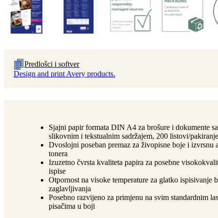
Predlošci i softver
Design and print Avery products.
Sjajni papir formata DIN A4 za brošure i dokumente sa
slikovnim i tekstualnim sadržajem, 200 listovi/pakiranj
Dvoslojni poseban premaz za živopisne boje i izvrsnu 
tonera
Izuzetno čvrsta kvaliteta papira za posebne visokokvali
ispise
Otpornost na visoke temperature za glatko ispisivanje 
zaglavljivanja
Posebno razvijeno za primjenu na svim standardnim la
pisačima u boji