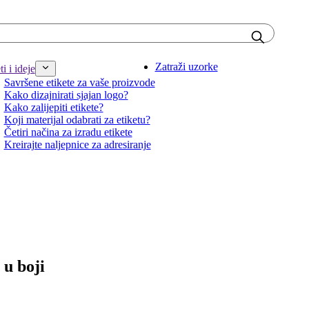
Zatraži uzorke
i i ideje
Savršene etikete za vaše proizvode
Kako dizajnirati sjajan logo?
Kako zalijepiti etikete?
Koji materijal odabrati za etiketu?
Četiri načina za izradu etikete
Kreirajte naljepnice za adresiranje
 u boji