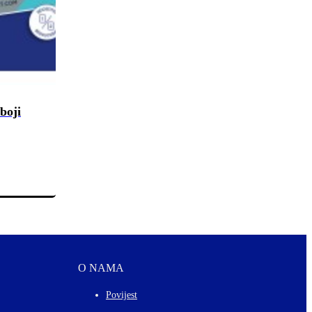
 boji
O NAMA
Povijest