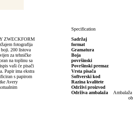
Specification
e AVERY ZWECKFORM
Sadržaj
ržajem fotografija
format
boji. 200 listova
Gramatura
zvijen za tehničke
Boja
poran na toplinu sa
površinski
pis vaši će pisači
Površinski premaz
sa. Papir ima ekstra
Vrsta pisača
ificiran s papirom
Softverski kod
rtke Avery
Razina kvalitete
kstualnim
Održivi proizvod
Održiva ambalaža
Ambalaža o
ob