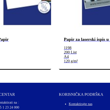
Papir
Papir za laserski ispis u
1198
200 List
A4
120 g/m²
 CENTAR
KORISNIČKA PODRŠKA
ntaktirati na :
Kontaktirajte nas
5 1 23 24 000