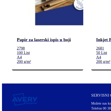
Papir za laserski ispis u boji
Inkjet 
2798
2681
100 List
50 List
A4
A4
200 g/m²
200 g/m²
SERVISNI
Možete nas ko
Telefon 00 38