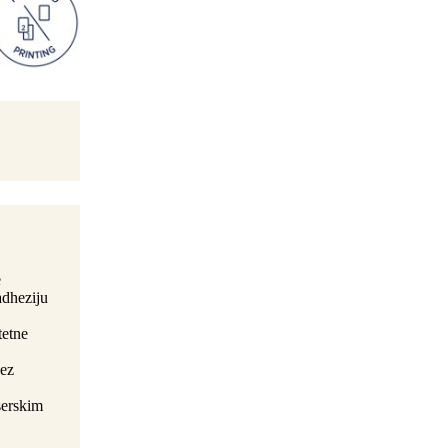
e
adheziju
tetne
bez
serskim