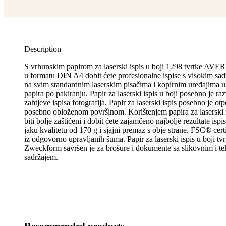
Description
S vrhunskim papirom za laserski ispis u boji 1298 tvrtk
u formatu DIN A4 dobit ćete profesionalne ispise s visokim sad
na svim standardnim laserskim pisačima i kopirnim uređajima u 
papira po pakiranju. Papir za laserski ispis u boji posebno je ra
zahtjeve ispisa fotografija. Papir za laserski ispis posebno je ot
posebno obloženom površinom. Korištenjem papira za laserski is
biti bolje zaštićeni i dobit ćete zajamčeno najbolje rezultate ispi
jaku kvalitetu od 170 g i sjajni premaz s obje strane. FSC® cert
iz odgovorno upravljanih šuma. Papir za laserski ispis u boji tv
Zweckform savršen je za brošure i dokumente sa slikovnim i te
sadržajem.