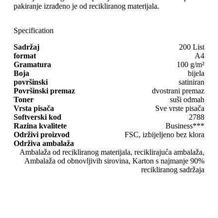
pakiranje izrađeno je od recikliranog materijala.
Specification
Sadržaj
200 List
format
A4
Gramatura
100 g/m²
Boja
bijela
površinski
satiniran
Površinski premaz
dvostrani premaz
Toner
suši odmah
Vrsta pisača
Sve vrste pisača
Softverski kod
2788
Razina kvalitete
Business***
Održivi proizvod
FSC, izbijeljeno bez klora
Održiva ambalaža
Ambalaža od recikliranog materijala, reciklirajuća ambalaža,
Ambalaža od obnovljivih sirovina, Karton s najmanje 90%
recikliranog sadržaja