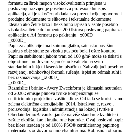
formatu za širok raspon visokokvalitetnih primjena u
poslovanju razvijen je posebno za profesionalni ispis
aplikacija, ali je također prikladan za prezentacije, ugovorne i
prodajne dokumente te slikovne i tekstualne dokumente.
Idealan ako želite brzo i fleksibilno ispisati vlastite posebno
visokokvalitetne dokumente. 200 listova poslovnog papira za
aplikacije u A4 formatu po pakiranju._x000D_
_x000D_
Papir za aplikacije ima iznimno glatku, satensku površinu
papira s obje strane za visoku gustoću boja i oštre konture.
Papir sa stabilnom i jakom tvari od 100 g/m² može se tiskati s
obje strane i nudi vam zajamčenu kvalitetu na svim
standardnim inkjet i laserskim pisačima. Zahvaljujući posebno
razvijenoj, učinkovitoj formuli sušenja, ispisi su odmah suhi i
bez razmazivanja._x000D_
_x000D_
Razmislite i brinite - Avery Zweckform je klimatski neutralan
od 2020.: emisije plinova tvrtke kompenziraju se
certificiranim projektima zaštite klime. Od tada se koristi samo
zelena električna energija/plin. 2014. Istraživanje, razvoj,
proizvodnja, logistika i administracija na lokaciji tvrtke u
Oberlaindernu/Bavarska jamče najviše standarde kvalitete i
zaštite okoliša, kao i kratke rute isporuke. Ovaj poslovni papir
bez klora izrađen je od 100% FSC® certificiranog papirnog
materijala iz odgovorno upravljanih šuma. Robusno i otporno