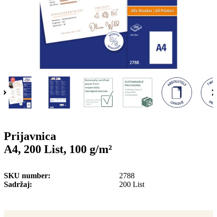
o
n
b
u
i
l
e
Prijavnica
A4, 200 List, 100 g/m²
SKU number
2788
Sadržaj
200 List