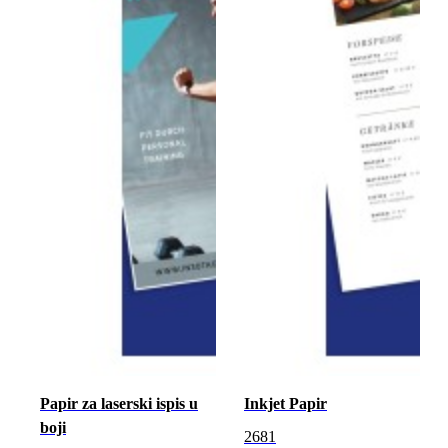
Papir za laserski ispis u
Inkjet Papir
boji
2681