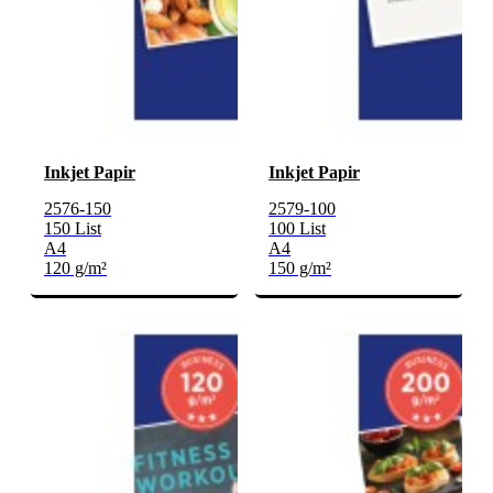
Inkjet Papir
Inkjet Papir
2576-150
2579-100
150 List
100 List
A4
A4
120 g/m²
150 g/m²