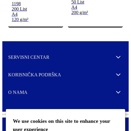
50 List
1198
A4
200 List
200 g/m²
A4
120 g/m²
SERVISNI CENTAR
Expand
KORISNIČKA PODRŠKA
Expand
O NAMA
Expand
We use cookies on this site to enhance your
user experience