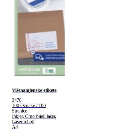
Višenamjenske etikete
3478
100 Oznake / 100
Stranice
Inkjet, Crno-bijeli laser,
Laser u boji
A4