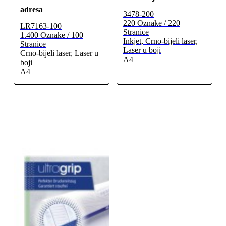
adresa
3478-200
220 Oznake / 220
LR7163-100
Stranice
1.400 Oznake / 100
Inkjet, Crno-bijeli laser,
Stranice
Laser u boji
Crno-bijeli laser, Laser u
A4
boji
A4