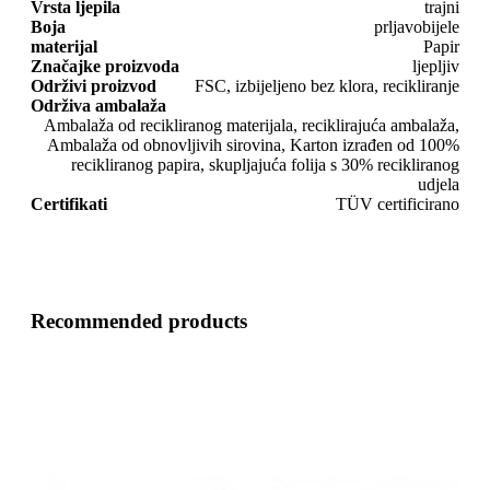
Vrsta ljepila
trajni
Boja
prljavobijele
materijal
Papir
Značajke proizvoda
ljepljiv
Održivi proizvod
FSC, izbijeljeno bez klora, recikliranje
Održiva ambalaža
Ambalaža od recikliranog materijala, reciklirajuća ambalaža,
Ambalaža od obnovljivih sirovina, Karton izrađen od 100%
recikliranog papira, skupljajuća folija s 30% recikliranog
udjela
Certifikati
TÜV certificirano
Recommended products