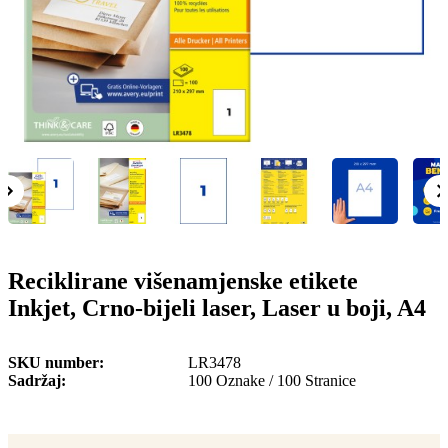
o
n
b
u
i
l
e
Reciklirane višenamjenske etikete
Inkjet, Crno-bijeli laser, Laser u boji, A4
SKU number
LR3478
Sadržaj
100 Oznake / 100 Stranice