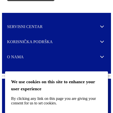
SERVISNI CENTAR
Expand
KORISNIČKA PODRŠKA
Expand
O NAMA
Expand
We use cookies on this site to enhance your
user experience
Kontaktirajte nas
F
By clicking any link on this page you are giving your
Pravne i tzv. Cookie obavijesti
o
consent for us to set cookies.
o
t
©
2026 CCL Industries Inc., Toronto (Canada). Sva prava zadržana.
e