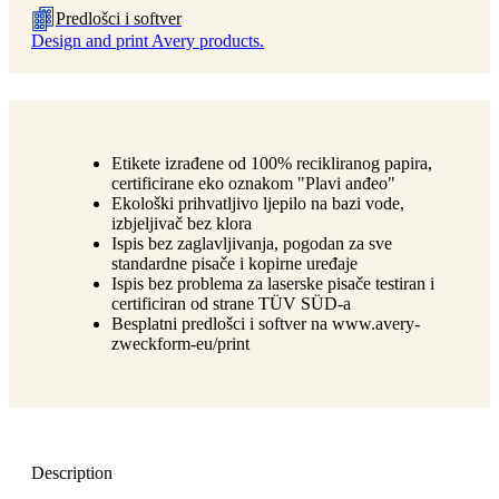
Predlošci i softver
Design and print Avery products.
Etikete izrađene od 100% recikliranog papira,
certificirane eko oznakom "Plavi anđeo"
Ekološki prihvatljivo ljepilo na bazi vode,
izbjeljivač bez klora
Ispis bez zaglavljivanja, pogodan za sve
standardne pisače i kopirne uređaje
Ispis bez problema za laserske pisače testiran i
certificiran od strane TÜV SÜD-a
Besplatni predlošci i softver na www.avery-
zweckform-eu/print
Description