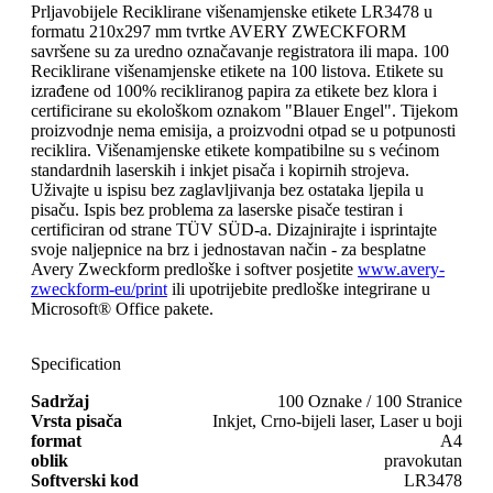
Prljavobijele Reciklirane višenamjenske etikete LR3478 u
formatu 210x297 mm tvrtke AVERY ZWECKFORM
savršene su za uredno označavanje registratora ili mapa. 100
Reciklirane višenamjenske etikete na 100 listova. Etikete su
izrađene od 100% recikliranog papira za etikete bez klora i
certificirane su ekološkom oznakom "Blauer Engel". Tijekom
proizvodnje nema emisija, a proizvodni otpad se u potpunosti
reciklira. Višenamjenske etikete kompatibilne su s većinom
standardnih laserskih i inkjet pisača i kopirnih strojeva.
Uživajte u ispisu bez zaglavljivanja bez ostataka ljepila u
pisaču. Ispis bez problema za laserske pisače testiran i
certificiran od strane TÜV SÜD-a. Dizajnirajte i isprintajte
svoje naljepnice na brz i jednostavan način - za besplatne
Avery Zweckform predloške i softver posjetite
www.avery-
zweckform-eu/print
ili upotrijebite predloške integrirane u
Microsoft® Office pakete.
Specification
Sadržaj
100 Oznake / 100 Stranice
Vrsta pisača
Inkjet, Crno-bijeli laser, Laser u boji
format
A4
oblik
pravokutan
Softverski kod
LR3478