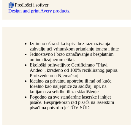
Predlošci i softver
Design and print Avery products.
Iznimno oštra slika ispisa bez razmazivanja
zahvaljujući vrhunskom prianjanju tonera i tinte
Jednostavno i brzo označavanje s besplatnim
online dizajnerom etiketa
Ekološki prihvatljivo: Certificirano "Plavi
Anđeo", izrađeno od 100% recikliranog papira.
Proizvedeno u Njemačkoj.
Idealno za privatnu upotrebu ili rad od kuće.
Idealno kao naljepnice za sadržaj, npr. na
kutijama za selidbu ili za skladištenje
Pogodno za sve standardne laserske i inkjet
pisače. Besprijekoran rad pisača na laserskim
pisačima potvrdio je TÜV SÜD.