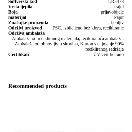
Softverski kod
LR3478
Vrsta ljepila
trajni
Boja
prljavobijele
materijal
Papir
Značajke proizvoda
ljepljiv
Održivi proizvod
FSC, izbijeljeno bez klora, recikliranje
Održiva ambalaža
Ambalaža od recikliranog materijala, reciklirajuća ambalaža,
Ambalaža od obnovljivih sirovina, Karton s najmanje 90%
recikliranog sadržaja
Certifikati
TÜV certificirano
Recommended products