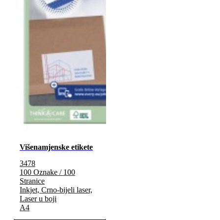
Višenamjenske etikete
3478
100 Oznake / 100
Stranice
Inkjet, Crno-bijeli laser,
Laser u boji
A4