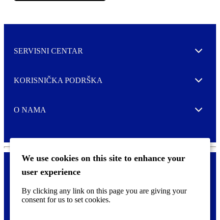
SERVISNI CENTAR
Expand
KORISNIČKA PODRŠKA
Expand
O NAMA
Expand
We use cookies on this site to enhance your
user experience
Kontaktirajte nas
F
By clicking any link on this page you are giving your
Pravne i tzv. Cookie obavijesti
o
consent for us to set cookies.
o
t
©
2026 CCL Industries Inc., Toronto (Canada). Sva prava zadržana.
e