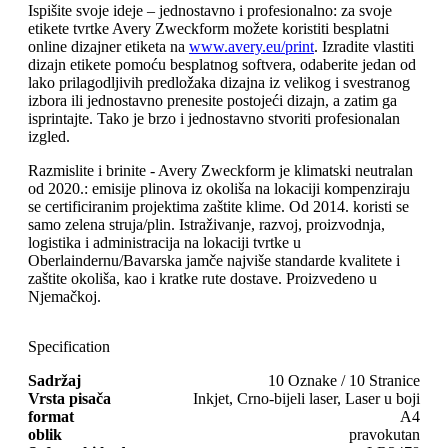
Ispišite svoje ideje – jednostavno i profesionalno: za svoje
etikete tvrtke Avery Zweckform možete koristiti besplatni
online dizajner etiketa na
www.avery.eu/print
. Izradite vlastiti
dizajn etikete pomoću besplatnog softvera, odaberite jedan od
lako prilagodljivih predložaka dizajna iz velikog i svestranog
izbora ili jednostavno prenesite postojeći dizajn, a zatim ga
isprintajte. Tako je brzo i jednostavno stvoriti profesionalan
izgled.
Razmislite i brinite - Avery Zweckform je klimatski neutralan
od 2020.: emisije plinova iz okoliša na lokaciji kompenziraju
se certificiranim projektima zaštite klime. Od 2014. koristi se
samo zelena struja/plin. Istraživanje, razvoj, proizvodnja,
logistika i administracija na lokaciji tvrtke u
Oberlaindernu/Bavarska jamče najviše standarde kvalitete i
zaštite okoliša, kao i kratke rute dostave. Proizvedeno u
Njemačkoj.
Specification
Sadržaj
10 Oznake / 10 Stranice
Vrsta pisača
Inkjet, Crno-bijeli laser, Laser u boji
format
A4
oblik
pravokutan