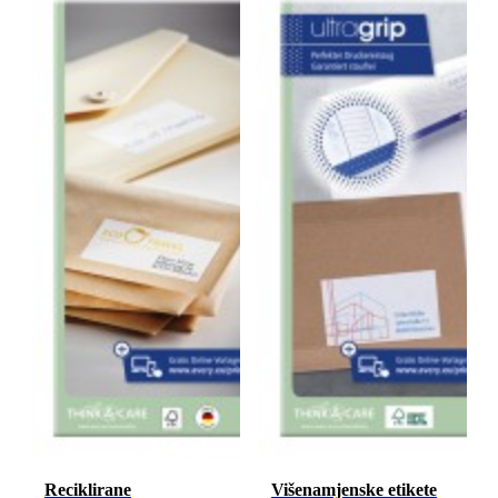
Reciklirane
Višenamjenske etikete