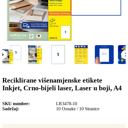
o
n
b
u
i
l
e
Reciklirane višenamjenske etikete
Inkjet, Crno-bijeli laser, Laser u boji, A4
SKU number
LR3478-10
Sadržaj
10 Oznake / 10 Stranice