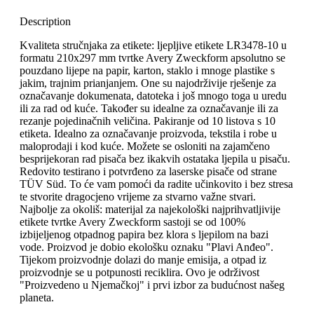
Description
Kvaliteta stručnjaka za etikete: ljepljive etikete LR3478-10 u
formatu 210x297 mm tvrtke Avery Zweckform apsolutno se
pouzdano lijepe na papir, karton, staklo i mnoge plastike s
jakim, trajnim prianjanjem. One su najodrživije rješenje za
označavanje dokumenata, datoteka i još mnogo toga u uredu
ili za rad od kuće. Također su idealne za označavanje ili za
rezanje pojedinačnih veličina. Pakiranje od 10 listova s ​​10
etiketa. Idealno za označavanje proizvoda, tekstila i robe u
maloprodaji i kod kuće. Možete se osloniti na zajamčeno
besprijekoran rad pisača bez ikakvih ostataka ljepila u pisaču.
Redovito testirano i potvrđeno za laserske pisače od strane
TÜV Süd. To će vam pomoći da radite učinkovito i bez stresa
te stvorite dragocjeno vrijeme za stvarno važne stvari.
Najbolje za okoliš: materijal za najekološki najprihvatljivije
etikete tvrtke Avery Zweckform sastoji se od 100%
izbijeljenog otpadnog papira bez klora s ljepilom na bazi
vode. Proizvod je dobio ekološku oznaku "Plavi Anđeo".
Tijekom proizvodnje dolazi do manje emisija, a otpad iz
proizvodnje se u potpunosti reciklira. Ovo je održivost
"Proizvedeno u Njemačkoj" i prvi izbor za budućnost našeg
planeta.