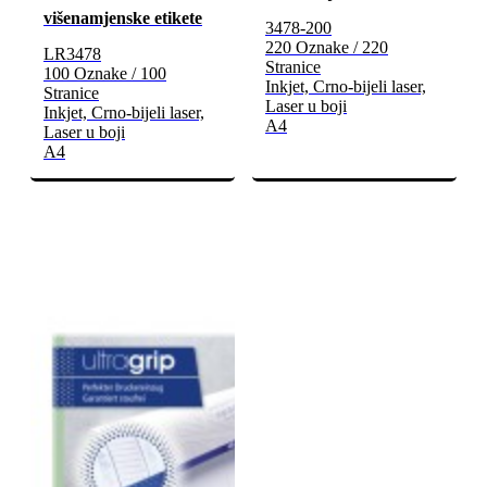
višenamjenske etikete
3478-200
220 Oznake / 220
LR3478
Stranice
100 Oznake / 100
Inkjet, Crno-bijeli laser,
Stranice
Laser u boji
Inkjet, Crno-bijeli laser,
A4
Laser u boji
A4