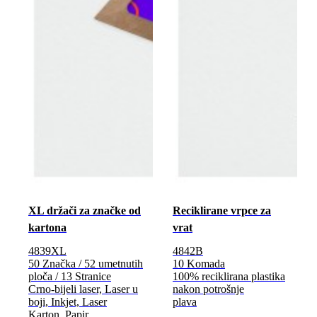
XL držači za značke od
Reciklirane vrpce za
kartona
vrat
4839XL
4842B
50 Značka / 52 umetnutih
10 Komada
ploča / 13 Stranice
100% reciklirana plastika
Crno-bijeli laser, Laser u
nakon potrošnje
boji, Inkjet, Laser
plava
Karton, Papir