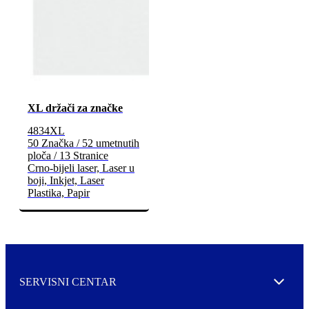
XL držači za značke
4834XL
50 Značka / 52 umetnutih
ploča / 13 Stranice
Crno-bijeli laser, Laser u
boji, Inkjet, Laser
Plastika, Papir
SERVISNI CENTAR
Expand