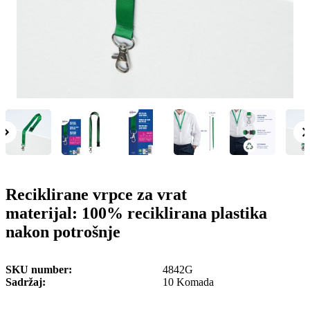
o
n
b
u
i
l
e
Reciklirane vrpce za vrat
materijal: 100% reciklirana plastika
nakon potrošnje
SKU number
4842G
Sadržaj
10 Komada