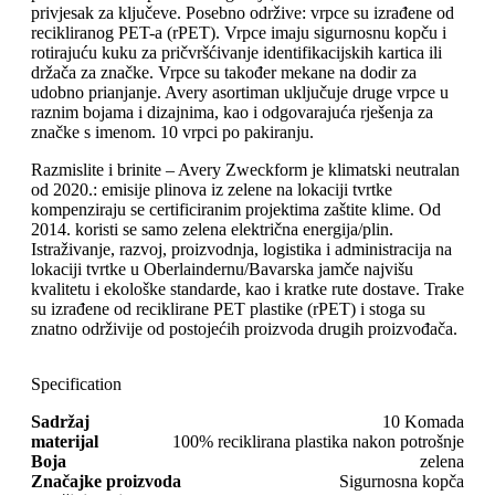
privjesak za ključeve. Posebno održive: vrpce su izrađene od
recikliranog PET-a (rPET). Vrpce imaju sigurnosnu kopču i
rotirajuću kuku za pričvršćivanje identifikacijskih kartica ili
držača za značke. Vrpce su također mekane na dodir za
udobno prianjanje. Avery asortiman uključuje druge vrpce u
raznim bojama i dizajnima, kao i odgovarajuća rješenja za
značke s imenom. 10 vrpci po pakiranju.
Razmislite i brinite – Avery Zweckform je klimatski neutralan
od 2020.: emisije plinova iz zelene na lokaciji tvrtke
kompenziraju se certificiranim projektima zaštite klime. Od
2014. koristi se samo zelena električna energija/plin.
Istraživanje, razvoj, proizvodnja, logistika i administracija na
lokaciji tvrtke u Oberlaindernu/Bavarska jamče najvišu
kvalitetu i ekološke standarde, kao i kratke rute dostave. Trake
su izrađene od reciklirane PET plastike (rPET) i stoga su
znatno održivije od postojećih proizvoda drugih proizvođača.
Specification
Sadržaj
10 Komada
materijal
100% reciklirana plastika nakon potrošnje
Boja
zelena
Značajke proizvoda
Sigurnosna kopča