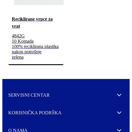
Reciklirane vrpce za
vrat
4842G
10 Komada
100% reciklirana plastika
nakon potrošnje
zelena
SERVISNI CENTAR
Expand
KORISNIČKA PODRŠKA
Expand
O NAMA