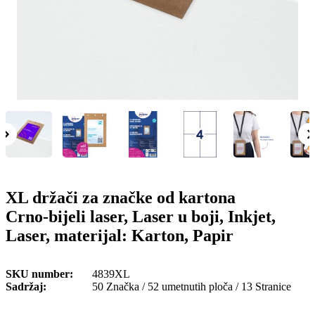
o
n
b
u
i
l
e
XL držači za značke od kartona
Crno-bijeli laser, Laser u boji, Inkjet,
Laser, materijal: Karton, Papir
SKU number
4839XL
Sadržaj
50 Značka / 52 umetnutih ploča / 13 Stranice