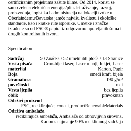
certificiranim projektima zaštite klime. Od 2014. koristi se
samo zelena električna energija/plin. Istraživanje, razvoj,
proizvodnja, logistika i administracija na lokaciji tvrtke u
Oberlaindernu/Bavarska jamče najvišu kvalitetu i ekološke
standarde, kao i kratke rute isporuke. Umetke i značke
izrađene su od FSC® papira iz odgovorno upravljanih šuma i
drugih kontroliranih izvora.
Specification
Sadržaj
50 Značka / 52 umetnutih ploča / 13 Stranice
Vrsta pisača
Crno-bijeli laser, Laser u boji, Inkjet, Laser
materijal
Karton, Papir
Boja
smeđi kraft, bijela
Gramatura
190 g/m²
površinski
mat
Vrsta ljepila
bez ljepila
oblik
pravokutan
Održivi proizvod
FSC, reciklirajuće, concat_productRenewableMaterials
Održiva ambalaža
reciklirajuća ambalaža, Ambalaža od obnovljivih sirovina,
Karton s najmanje 90% recikliranog sadržaja