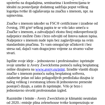
upotrebu na događajima, seminarima i konferencijama te
idealni za postavljanje dodatnog sadržaja poput velikog
logotipa tvrtke ili oglašavanja na značku s imenom, npr. na
sajmovima.
Značke s imenom također su FSC® certificirane i izrađene od
čvrstog, 190 g/m² teškog papira te se vrlo lako umeću u
Značke s imenom, a zahvaljujući ekstra finoj mikroperforaciji
naljepnice možete čisto i brzo odvojiti od listova nakon ispisa.
Naljepnice s imenom nude ispis bez zaglavljivanja na svim
standardnim pisačima. To vam omogućuje učinkovit i bez
stresa rad, dajući vam dragocjeno vrijeme za stvarno važne
stvari.
Ispišite svoje ideje – jednostavno i profesionalno: isprintajte
svoje umetke iz Avery Zweckforma pomoću našeg besplatnog
online dizajnera na
www.avery.eu/print
. Izradite vlastiti dizajn
značke s imenom pomoću našeg besplatnog softvera,
odaberite jedan od lako prilagodljivih predložaka dizajna iz
našeg velikog i svestranog izbora ili jednostavno prenesite
postojeći dizajn, a zatim ih isprintajte. Vrlo je brzo i
jednostavno stvoriti profesionalan izgled.
Razmislite i brinite - Avery Zweckform je klimatski neutralan
od 2020.: emisije plina zelenehouse tvrtke kompenziraju se