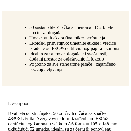
50 sustainable Značka s imenomand 52 bijele
umetci za događaj
Umetci with ekstra fina mikro perforacija
Ekološki prihvatljivo: umetnite etikete i vrećice
izrađene od FSC®-certificiranog papira i kartona
Idealno za sajmove, događaje i svečanosti,
dodatni prostor za oglašavanje ili logotip
Pogodno za sve standardne pisače - zajamčeno
bez zaglavljivanja
Description
Kvaliteta od stručnjaka: 50 održivih držača za značke
4839XL tvrtke Avery Zweckform izrađenih od FSC®
certificiranog kartona u velikom A6 formatu 105 x 148 mm,
uključujući 52 umetka, idealni su za čestu ili ponovljenu