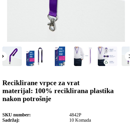
o
n
b
u
i
l
e
Reciklirane vrpce za vrat
materijal: 100% reciklirana plastika
nakon potrošnje
SKU number
4842P
Sadržaj
10 Komada