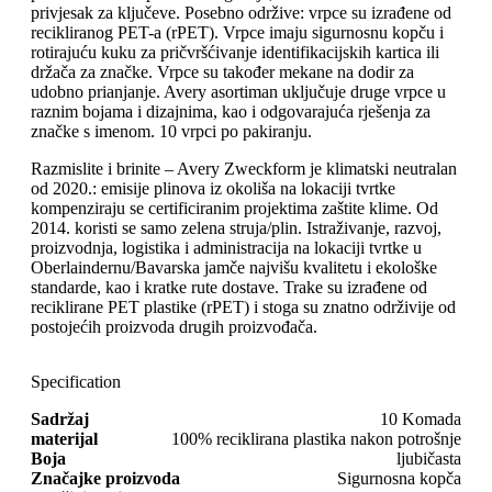
privjesak za ključeve. Posebno održive: vrpce su izrađene od
recikliranog PET-a (rPET). Vrpce imaju sigurnosnu kopču i
rotirajuću kuku za pričvršćivanje identifikacijskih kartica ili
držača za značke. Vrpce su također mekane na dodir za
udobno prianjanje. Avery asortiman uključuje druge vrpce u
raznim bojama i dizajnima, kao i odgovarajuća rješenja za
značke s imenom. 10 vrpci po pakiranju.
Razmislite i brinite – Avery Zweckform je klimatski neutralan
od 2020.: emisije plinova iz okoliša na lokaciji tvrtke
kompenziraju se certificiranim projektima zaštite klime. Od
2014. koristi se samo zelena struja/plin. Istraživanje, razvoj,
proizvodnja, logistika i administracija na lokaciji tvrtke u
Oberlaindernu/Bavarska jamče najvišu kvalitetu i ekološke
standarde, kao i kratke rute dostave. Trake su izrađene od
reciklirane PET plastike (rPET) i stoga su znatno održivije od
postojećih proizvoda drugih proizvođača.
Specification
Sadržaj
10 Komada
materijal
100% reciklirana plastika nakon potrošnje
Boja
ljubičasta
Značajke proizvoda
Sigurnosna kopča