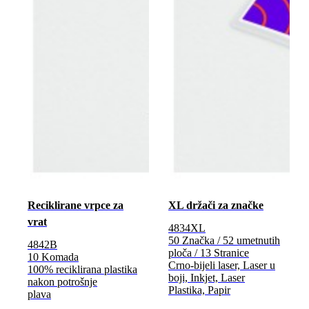
Reciklirane vrpce za
XL držači za značke
vrat
4834XL
50 Značka / 52 umetnutih
4842B
ploča / 13 Stranice
10 Komada
Crno-bijeli laser, Laser u
100% reciklirana plastika
boji, Inkjet, Laser
nakon potrošnje
Plastika, Papir
plava