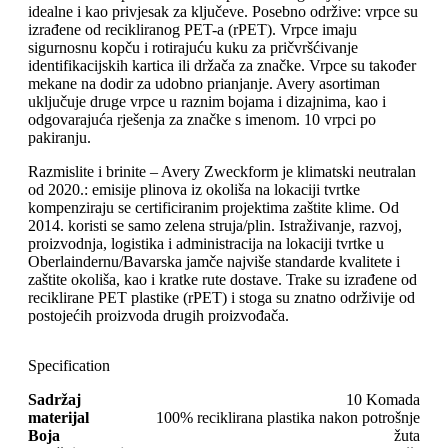
idealne i kao privjesak za ključeve. Posebno održive: vrpce su
izrađene od recikliranog PET-a (rPET). Vrpce imaju
sigurnosnu kopču i rotirajuću kuku za pričvršćivanje
identifikacijskih kartica ili držača za značke. Vrpce su također
mekane na dodir za udobno prianjanje. Avery asortiman
uključuje druge vrpce u raznim bojama i dizajnima, kao i
odgovarajuća rješenja za značke s imenom. 10 vrpci po
pakiranju.
Razmislite i brinite – Avery Zweckform je klimatski neutralan
od 2020.: emisije plinova iz okoliša na lokaciji tvrtke
kompenziraju se certificiranim projektima zaštite klime. Od
2014. koristi se samo zelena struja/plin. Istraživanje, razvoj,
proizvodnja, logistika i administracija na lokaciji tvrtke u
Oberlaindernu/Bavarska jamče najviše standarde kvalitete i
zaštite okoliša, kao i kratke rute dostave. Trake su izrađene od
reciklirane PET plastike (rPET) i stoga su znatno održivije od
postojećih proizvoda drugih proizvođača.
Specification
Sadržaj
10 Komada
materijal
100% reciklirana plastika nakon potrošnje
Boja
žuta