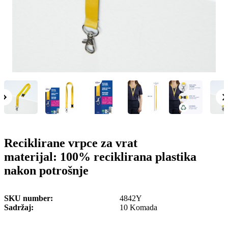
o
n
b
u
i
l
e
Reciklirane vrpce za vrat
materijal: 100% reciklirana plastika
nakon potrošnje
SKU number
4842Y
Sadržaj
10 Komada