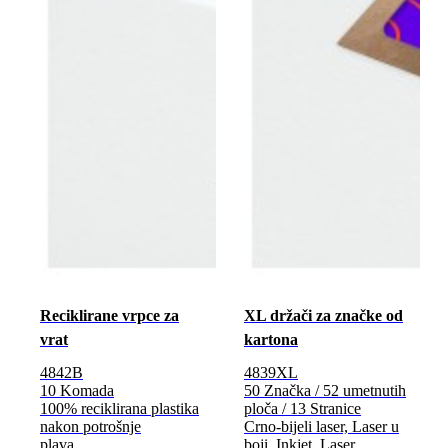
Reciklirane vrpce za
XL držači za značke od
vrat
kartona
4842B
4839XL
10 Komada
50 Značka / 52 umetnutih
100% reciklirana plastika
ploča / 13 Stranice
nakon potrošnje
Crno-bijeli laser, Laser u
plava
boji, Inkjet, Laser