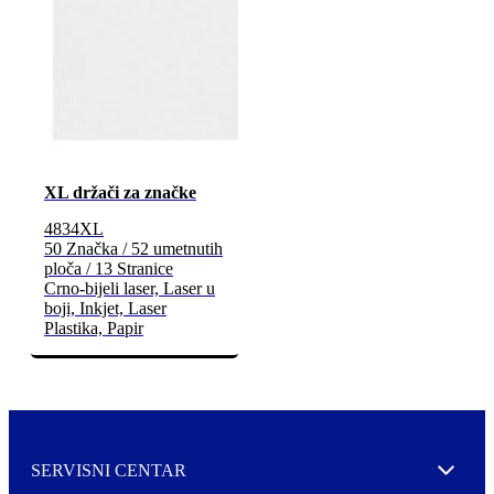
XL držači za značke
4834XL
50 Značka / 52 umetnutih
ploča / 13 Stranice
Crno-bijeli laser, Laser u
boji, Inkjet, Laser
Plastika, Papir
SERVISNI CENTAR
Expand