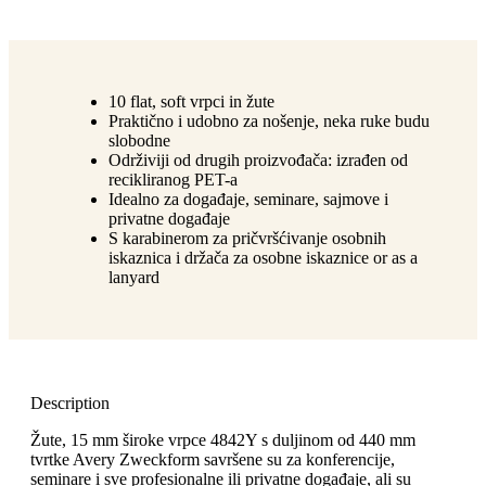
10 flat, soft vrpci in žute
Praktično i udobno za nošenje, neka ruke budu
slobodne
Održiviji od drugih proizvođača: izrađen od
recikliranog PET-a
Idealno za događaje, seminare, sajmove i
privatne događaje
S karabinerom za pričvršćivanje osobnih
iskaznica i držača za osobne iskaznice or as a
lanyard
Description
Žute, 15 mm široke vrpce 4842Y s duljinom od 440 mm
tvrtke Avery Zweckform savršene su za konferencije,
seminare i sve profesionalne ili privatne događaje, ali su