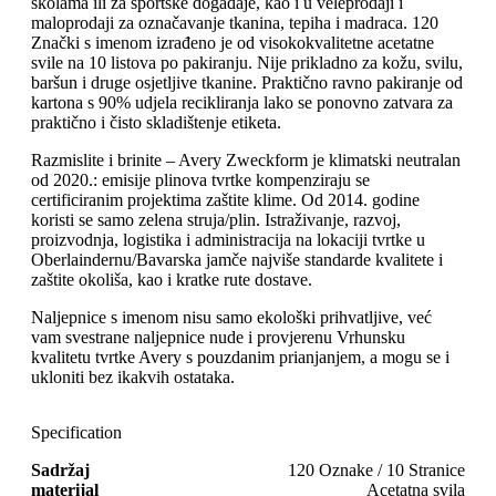
školama ili za sportske događaje, kao i u veleprodaji i
maloprodaji za označavanje tkanina, tepiha i madraca. 120
Znački s imenom izrađeno je od visokokvalitetne acetatne
svile na 10 listova po pakiranju. Nije prikladno za kožu, svilu,
baršun i druge osjetljive tkanine. Praktično ravno pakiranje od
kartona s 90% udjela recikliranja lako se ponovno zatvara za
praktično i čisto skladištenje etiketa.
Razmislite i brinite – Avery Zweckform je klimatski neutralan
od 2020.: emisije plinova tvrtke kompenziraju se
certificiranim projektima zaštite klime. Od 2014. godine
koristi se samo zelena struja/plin. Istraživanje, razvoj,
proizvodnja, logistika i administracija na lokaciji tvrtke u
Oberlaindernu/Bavarska jamče najviše standarde kvalitete i
zaštite okoliša, kao i kratke rute dostave.
Naljepnice s imenom nisu samo ekološki prihvatljive, već
vam svestrane naljepnice nude i provjerenu Vrhunsku
kvalitetu tvrtke Avery s pouzdanim prianjanjem, a mogu se i
ukloniti bez ikakvih ostataka.
Specification
Sadržaj
120 Oznake / 10 Stranice
materijal
Acetatna svila