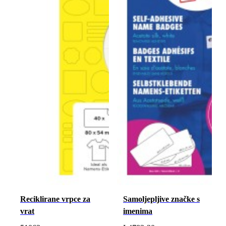
Reciklirane vrpce za
Samoljepljive značke s
vrat
imenima