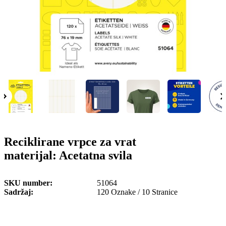
o
n
b
u
i
l
e
Reciklirane vrpce za vrat
materijal: Acetatna svila
SKU number
51064
Sadržaj
120 Oznake / 10 Stranice