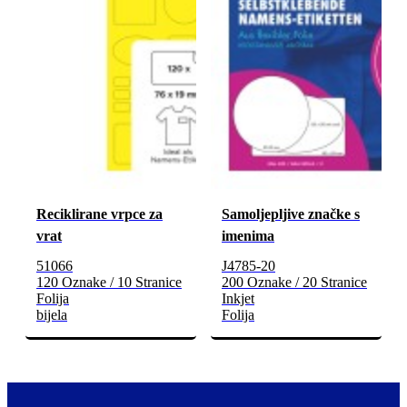
Reciklirane vrpce za
Samoljepljive značke s
vrat
imenima
51066
J4785-20
120 Oznake / 10 Stranice
200 Oznake / 20 Stranice
Folija
Inkjet
bijela
Folija