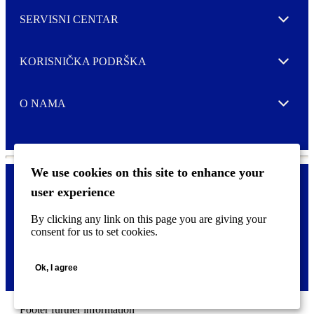
SERVISNI CENTAR
Expand
KORISNIČKA PODRŠKA
Expand
O NAMA
Expand
We use cookies on this site to enhance your
user experience
Kontaktirajte nas
F
By clicking any link on this page you are giving your
Pravne i tzv. Cookie obavijesti
o
consent for us to set cookies.
o
t
©
2026 CCL Industries Inc., Toronto (Canada). Sva prava zadržana.
e
Ok, I agree
r
m
e
n
Footer further information