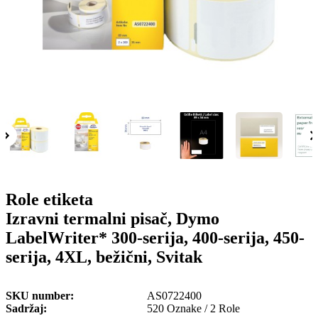
o
n
b
u
i
l
e
Role etiketa
Izravni termalni pisač, Dymo
LabelWriter* 300-serija, 400-serija, 450-
serija, 4XL, bežični, Svitak
SKU number
AS0722400
Sadržaj
520 Oznake / 2 Role