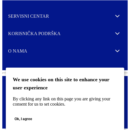
SERVISNI CENTAR
Expand
KORISNIČKA PODRŠKA
Expand
O NAMA
Expand
We use cookies on this site to enhance your
user experience
Kontaktirajte nas
F
By clicking any link on this page you are giving your
Pravne i tzv. Cookie obavijesti
o
consent for us to set cookies.
o
t
©
2026 CCL Industries Inc., Toronto (Canada). Sva prava zadržana.
e
Ok, I agree
r
m