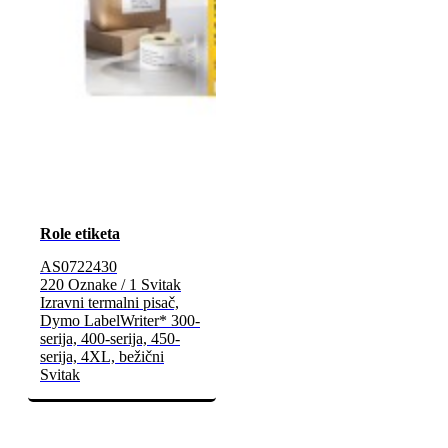
Role etiketa
AS0722430
220 Oznake / 1 Svitak
Izravni termalni pisač,
Dymo LabelWriter* 300-
serija, 400-serija, 450-
serija, 4XL, bežični
Svitak