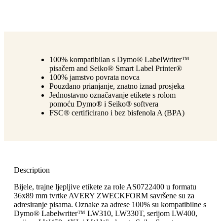
100% kompatibilan s Dymo® LabelWriter™
pisačem and Seiko® Smart Label Printer®
100% jamstvo povrata novca
Pouzdano prianjanje, znatno iznad prosjeka
Jednostavno označavanje etikete s rolom
pomoću Dymo® i Seiko® softvera
FSC® certificirano i bez bisfenola A (BPA)
Description
Bijele, trajne ljepljive etikete za role AS0722400 u formatu
36x89 mm tvrtke AVERY ZWECKFORM savršene su za
adresiranje pisama. Oznake za adrese 100% su kompatibilne s
Dymo® Labelwriter™ LW310, LW330T, serijom LW400,