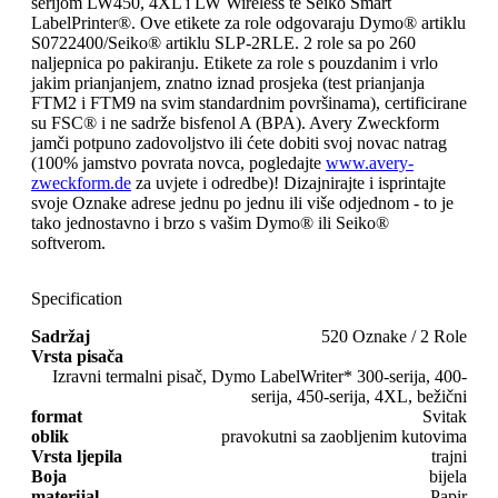
serijom LW450, 4XL i LW Wireless te Seiko Smart
LabelPrinter®. Ove etikete za role odgovaraju Dymo® artiklu
S0722400/Seiko® artiklu SLP-2RLE. 2 role sa po 260
naljepnica po pakiranju. Etikete za role s pouzdanim i vrlo
jakim prianjanjem, znatno iznad prosjeka (test prianjanja
FTM2 i FTM9 na svim standardnim površinama), certificirane
su FSC® i ne sadrže bisfenol A (BPA). Avery Zweckform
jamči potpuno zadovoljstvo ili ćete dobiti svoj novac natrag
(100% jamstvo povrata novca, pogledajte
www.avery-
zweckform.de
za uvjete i odredbe)! Dizajnirajte i isprintajte
svoje Oznake adrese jednu po jednu ili više odjednom - to je
tako jednostavno i brzo s vašim Dymo® ili Seiko®
softverom.
Specification
Sadržaj
520 Oznake / 2 Role
Vrsta pisača
Izravni termalni pisač, Dymo LabelWriter* 300-serija, 400-
serija, 450-serija, 4XL, bežični
format
Svitak
oblik
pravokutni sa zaobljenim kutovima
Vrsta ljepila
trajni
Boja
bijela
materijal
Papir