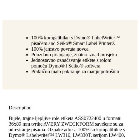
100% kompatibilan s Dymo® LabelWriter™
pisačem and Seiko® Smart Label Printer®
100% jamstvo povrata novca
Pouzdano prianjanje, znatno iznad prosjeka
Jednostavno označavanje etikete s rolom
pomoću Dymo® i Seiko® softvera
Praktično malo pakiranje za manju potrošnju
Description
Bijele, trajne ljepljive role etiketa ASS0722400 u formatu
36x89 mm tvrtke AVERY ZWECKFORM savršene su za
adresiranje pisama. Oznake adresa 100% su kompatibilne s
Dymo® Labelwriter™ LW310, LW330T, serijom LW400,