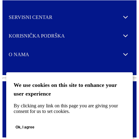
SERVISNI CENTAR
Expand
KORISNIČKA PODRŠKA
Expand
O NAMA
Expand
We use cookies on this site to enhance your
user experience
Kontaktirajte nas
F
By clicking any link on this page you are giving your
Pravne i tzv. Cookie obavijesti
o
consent for us to set cookies.
o
t
©
2026 CCL Industries Inc., Toronto (Canada). Sva prava zadržana.
e
Ok, I agree
r
m