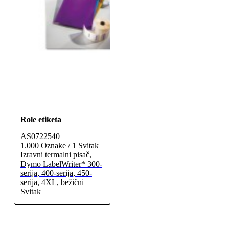
Role etiketa
AS0722540
1.000 Oznake / 1 Svitak
Izravni termalni pisač,
Dymo LabelWriter* 300-
serija, 400-serija, 450-
serija, 4XL, bežični
Svitak