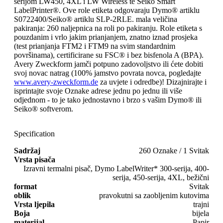
serijom LW450, 4XL i LW Wireless te Seiko Smart
LabelPrinter®. Ove role etiketa odgovaraju Dymo® artiklu
S0722400/Seiko® artiklu SLP-2RLE. mala veličina
pakiranja: 260 naljepnica na roli po pakiranju. Role etiketa s
pouzdanim i vrlo jakim prianjanjem, znatno iznad prosjeka
(test prianjanja FTM2 i FTM9 na svim standardnim
površinama), certificirane su FSC® i bez bisfenola A (BPA).
Avery Zweckform jamči potpuno zadovoljstvo ili ćete dobiti
svoj novac natrag (100% jamstvo povrata novca, pogledajte
www.avery-zweckform.de
za uvjete i odredbe)! Dizajnirajte i
isprintajte svoje Oznake adrese jednu po jednu ili više
odjednom - to je tako jednostavno i brzo s vašim Dymo® ili
Seiko® softverom.
Specification
Sadržaj
260 Oznake / 1 Svitak
Vrsta pisača
Izravni termalni pisač, Dymo LabelWriter* 300-serija, 400-
serija, 450-serija, 4XL, bežični
format
Svitak
oblik
pravokutni sa zaobljenim kutovima
Vrsta ljepila
trajni
Boja
bijela
materijal
Papir