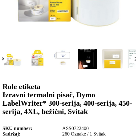
o
n
b
u
i
l
e
Role etiketa
Izravni termalni pisač, Dymo
LabelWriter* 300-serija, 400-serija, 450-
serija, 4XL, bežični, Svitak
SKU number
ASS0722400
Sadržaj
260 Oznake / 1 Svitak