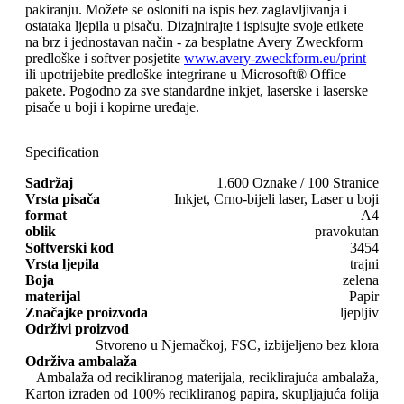
pakiranju. Možete se osloniti na ispis bez zaglavljivanja i
ostataka ljepila u pisaču. Dizajnirajte i ispisujte svoje etikete
na brz i jednostavan način - za besplatne Avery Zweckform
predloške i softver posjetite
www.avery-zweckform.eu/print
ili upotrijebite predloške integrirane u Microsoft® Office
pakete. Pogodno za sve standardne inkjet, laserske i laserske
pisače u boji i kopirne uređaje.
Specification
Sadržaj
1.600 Oznake / 100 Stranice
Vrsta pisača
Inkjet, Crno-bijeli laser, Laser u boji
format
A4
oblik
pravokutan
Softverski kod
3454
Vrsta ljepila
trajni
Boja
zelena
materijal
Papir
Značajke proizvoda
ljepljiv
Održivi proizvod
Stvoreno u Njemačkoj, FSC, izbijeljeno bez klora
Održiva ambalaža
Ambalaža od recikliranog materijala, reciklirajuća ambalaža,
Karton izrađen od 100% recikliranog papira, skupljajuća folija