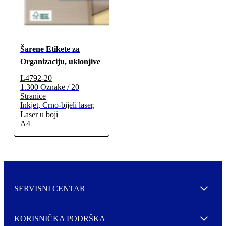
Šarene Etikete za
Organizaciju, uklonjive
L4792-20
1.300 Oznake / 20
Stranice
Inkjet, Crno-bijeli laser,
Laser u boji
A4
SERVISNI CENTAR
Expand
KORISNIČKA PODRŠKA
Expand