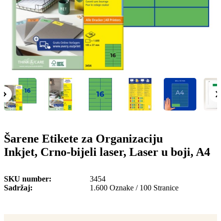
o
n
b
u
i
l
e
Šarene Etikete za Organizaciju
Inkjet, Crno-bijeli laser, Laser u boji, A4
SKU number
3454
Sadržaj
1.600 Oznake / 100 Stranice