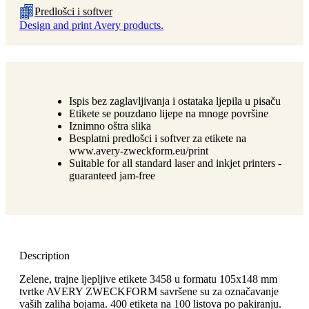
Predlošci i softver
Design and print Avery products.
Ispis bez zaglavljivanja i ostataka ljepila u pisaču
Etikete se pouzdano lijepe na mnoge površine
Iznimno oštra slika
Besplatni predlošci i softver za etikete na
www.avery-zweckform.eu/print
Suitable for all standard laser and inkjet printers -
guaranteed jam-free
Description
Zelene, trajne ljepljive etikete 3458 u formatu 105x148 mm
tvrtke AVERY ZWECKFORM savršene su za označavanje
vaših zaliha bojama. 400 etiketa na 100 listova po pakiranju.