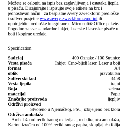
Možete se osloniti na ispis bez zaglavljivanja i ostataka ljepila
u pisaču. Dizajnirajte i ispisujte svoje etikete na brz i
jednostavan način - za besplatne Avery Zweckform predloške
i softver posjetite
www.avery-zweckform.eu/print
ili
upotrijebite predloške integrirane u Microsoft® Office pakete.
Pogodno za sve standardne inkjet, laserske i laserske pisače u
boji i kopirne uređaje.
Specification
Sadržaj
400 Oznake / 100 Stranice
Vrsta pisača
Inkjet, Crno-bijeli laser, Laser u boji
format
A4
oblik
pravokutan
Softverski kod
3458
Vrsta ljepila
trajni
Boja
zelena
materijal
Papir
Značajke proizvoda
ljepljiv
Održivi proizvod
Stvoreno u Njemačkoj, FSC, izbijeljeno bez klora
Održiva ambalaža
Ambalaža od recikliranog materijala, reciklirajuća ambalaža,
Karton izrađen od 100% recikliranog papira, skupljajuća folija