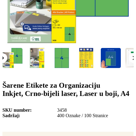
o
n
b
u
i
l
e
Šarene Etikete za Organizaciju
Inkjet, Crno-bijeli laser, Laser u boji, A4
SKU number
3458
Sadržaj
400 Oznake / 100 Stranice