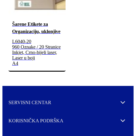
Šarene Etikete za
Organizaciju, uklonjive
L6040-20
960 Oznake / 20 Stranice
Inkjet, Crno-bijeli laser,
Laser u boji
A4
SERVISNI CENTAR
Expand
KORISNIČKA PODRŠKA
Expand