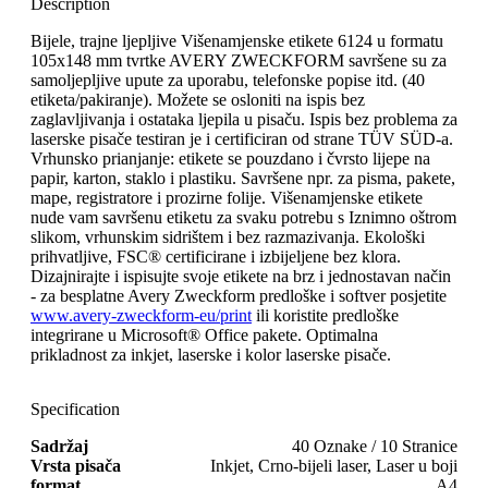
Description
Bijele, trajne ljepljive Višenamjenske etikete 6124 u formatu
105x148 mm tvrtke AVERY ZWECKFORM savršene su za
samoljepljive upute za uporabu, telefonske popise itd. (40
etiketa/pakiranje). Možete se osloniti na ispis bez
zaglavljivanja i ostataka ljepila u pisaču. Ispis bez problema za
laserske pisače testiran je i certificiran od strane TÜV SÜD-a.
Vrhunsko prianjanje: etikete se pouzdano i čvrsto lijepe na
papir, karton, staklo i plastiku. Savršene npr. za pisma, pakete,
mape, registratore i prozirne folije. Višenamjenske etikete
nude vam savršenu etiketu za svaku potrebu s Iznimno oštrom
slikom, vrhunskim sidrištem i bez razmazivanja. Ekološki
prihvatljive, FSC® certificirane i izbijeljene bez klora.
Dizajnirajte i ispisujte svoje etikete na brz i jednostavan način
- za besplatne Avery Zweckform predloške i softver posjetite
www.avery-zweckform-eu/print
ili koristite predloške
integrirane u Microsoft® Office pakete. Optimalna
prikladnost za inkjet, laserske i kolor laserske pisače.
Specification
Sadržaj
40 Oznake / 10 Stranice
Vrsta pisača
Inkjet, Crno-bijeli laser, Laser u boji
format
A4