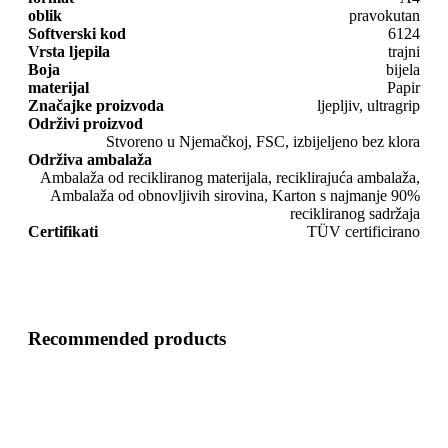
oblik
pravokutan
Softverski kod
6124
Vrsta ljepila
trajni
Boja
bijela
materijal
Papir
Značajke proizvoda
ljepljiv, ultragrip
Održivi proizvod
Stvoreno u Njemačkoj, FSC, izbijeljeno bez klora
Održiva ambalaža
Ambalaža od recikliranog materijala, reciklirajuća ambalaža,
Ambalaža od obnovljivih sirovina, Karton s najmanje 90%
recikliranog sadržaja
Certifikati
TÜV certificirano
Recommended products