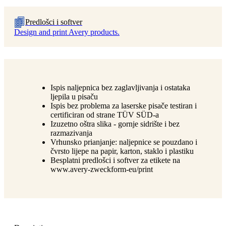
Predlošci i softver
Design and print Avery products.
Ispis naljepnica bez zaglavljivanja i ostataka
ljepila u pisaču
Ispis bez problema za laserske pisače testiran i
certificiran od strane TÜV SÜD-a
Izuzetno oštra slika - gornje sidrište i bez
razmazivanja
Vrhunsko prianjanje: naljepnice se pouzdano i
čvrsto lijepe na papir, karton, staklo i plastiku
Besplatni predlošci i softver za etikete na
www.avery-zweckform-eu/print