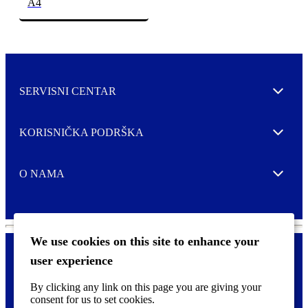
A4
SERVISNI CENTAR
Expand
KORISNIČKA PODRŠKA
Expand
O NAMA
Expand
We use cookies on this site to enhance your
user experience
Kontaktirajte nas
F
By clicking any link on this page you are giving your
Pravne i tzv. Cookie obavijesti
o
consent for us to set cookies.
o