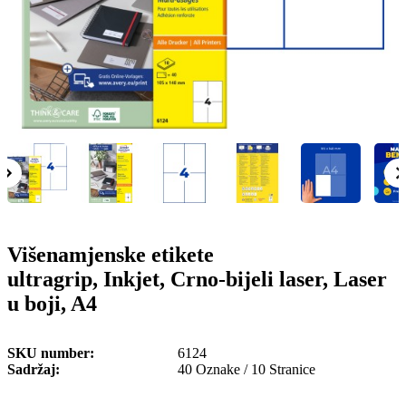
o
n
b
u
i
l
e
Višenamjenske etikete
ultragrip, Inkjet, Crno-bijeli laser, Laser
u boji, A4
SKU number
6124
Sadržaj
40 Oznake / 10 Stranice