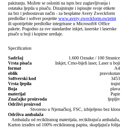
pakiranju. Možete se osloniti na ispis bez zaglavljivanja i
ostataka ljepila u pisaču. Dizajnirajte i ispisujte svoje etikete
na brz i jednostavan način - za besplatne Avery Zweckform
predloške i softver posjetite
www.avery-zweckform.eu/print
ili upotrijebite predloške integrirane u Microsoft® Office
pakete. Pogodno za sve standardne inkjet, laserske i laserske
pisače u boji i kopirne uređaje.
Specification
Sadržaj
1.600 Oznake / 100 Stranice
Vrsta pisača
Inkjet, Crno-bijeli laser, Laser u boji
format
A4
oblik
pravokutan
Softverski kod
3453
Vrsta ljepila
trajni
Boja
plava
materijal
Papir
Značajke proizvoda
ljepljiv
Održivi proizvod
Stvoreno u Njemačkoj, FSC, izbijeljeno bez klora
Održiva ambalaža
Ambalaža od recikliranog materijala, reciklirajuća ambalaža,
Karton izrađen od 100% recikliranog papira, skupljajuća folija