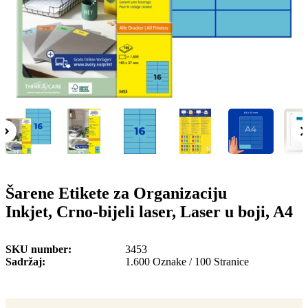
o
n
b
u
i
l
e
Šarene Etikete za Organizaciju
Inkjet, Crno-bijeli laser, Laser u boji, A4
SKU number
3453
Sadržaj
1.600 Oznake / 100 Stranice