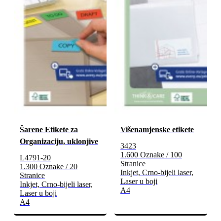
Šarene Etikete za
Višenamjenske etikete
Organizaciju, uklonjive
3423
1.600 Oznake / 100
L4791-20
Stranice
1.300 Oznake / 20
Inkjet, Crno-bijeli laser,
Stranice
Laser u boji
Inkjet, Crno-bijeli laser,
A4
Laser u boji
A4