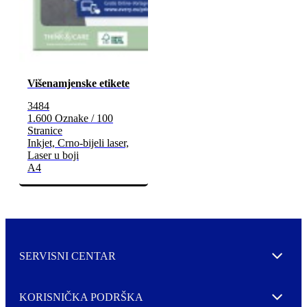
Višenamjenske etikete
3484
1.600 Oznake / 100
Stranice
Inkjet, Crno-bijeli laser,
Laser u boji
A4
SERVISNI CENTAR
Expand
KORISNIČKA PODRŠKA
Expand