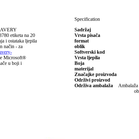
Specification
ke AVERY
Sadržaj
780 etiketa na 20
Vrsta pisača
a i ostataka ljepila
format
an način - za
oblik
very-
Softverski kod
ete Microsoft®
Vrsta ljepila
ače u boji i
Boja
materijal
Značajke proizvoda
Održivi proizvod
Održiva ambalaža
Ambalaža o
ob