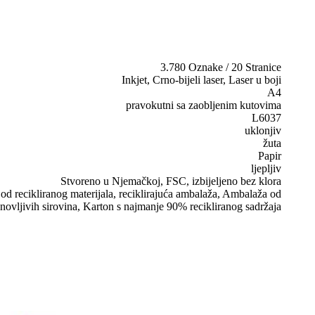
3.780 Oznake / 20 Stranice
Inkjet, Crno-bijeli laser, Laser u boji
A4
pravokutni sa zaobljenim kutovima
L6037
uklonjiv
žuta
Papir
ljepljiv
Stvoreno u Njemačkoj, FSC, izbijeljeno bez klora
d recikliranog materijala, reciklirajuća ambalaža, Ambalaža od
novljivih sirovina, Karton s najmanje 90% recikliranog sadržaja