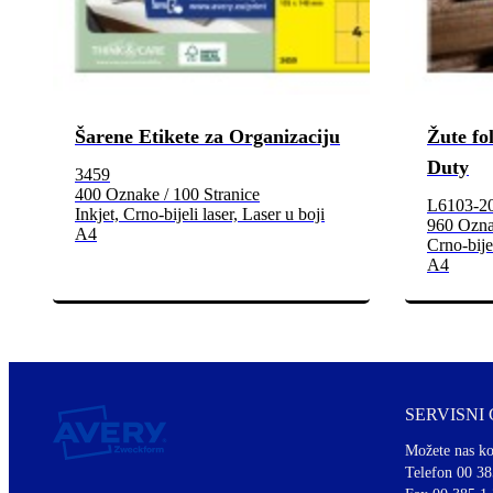
Šarene Etikete za Organizaciju
Žute fo
Duty
3459
400 Oznake / 100 Stranice
L6103-2
Inkjet, Crno-bijeli laser, Laser u boji
960 Oznak
A4
Crno-bijel
A4
SERVISNI
Možete nas ko
Telefon 00 38