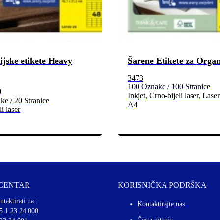
lijske etikete Heavy
Šarene Etikete za Organ
3473
100 Oznake / 100 Stranice
0
Inkjet, Crno-bijeli laser, Laser
e / 20 Stranice
A4
i laser
 CENTAR
KORISNIČKA PODRŠKA
ntaktirati na :
Kontaktirajte nas
5 1 23 24 000
Česta pitanja