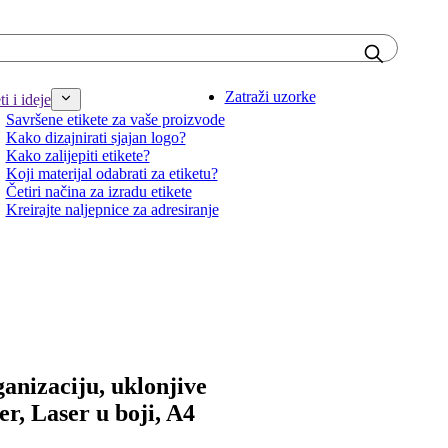
Zatraži uzorke
i i ideje
Savršene etikete za vaše proizvode
Kako dizajnirati sjajan logo?
Kako zalijepiti etikete?
Koji materijal odabrati za etiketu?
Četiri načina za izradu etikete
Kreirajte naljepnice za adresiranje
anizaciju, uklonjive
ser, Laser u boji, A4