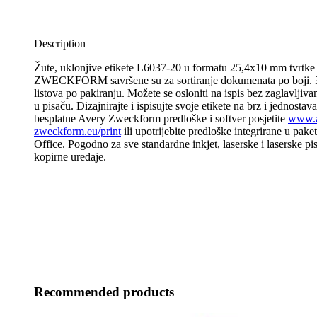
Description
Žute, uklonjive etikete L6037-20 u formatu 25,4x10 mm tvrt
ZWECKFORM savršene su za sortiranje dokumenata po boji. 3
listova po pakiranju. Možete se osloniti na ispis bez zaglavljivanj
u pisaču. Dizajnirajte i ispisujte svoje etikete na brz i jednostav
besplatne Avery Zweckform predloške i softver posjetite
www.a
zweckform.eu/print
ili upotrijebite predloške integrirane u pak
Office. Pogodno za sve standardne inkjet, laserske i laserske pis
kopirne uređaje.
Recommended products