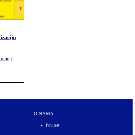
izaciju
 u boji
O NAMA
Povijest