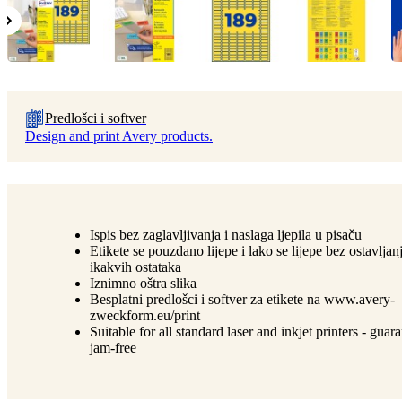
Predlošci i softver
Design and print Avery products.
Ispis bez zaglavljivanja i naslaga ljepila u pisaču
Etikete se pouzdano lijepe i lako se lijepe bez ostavljan
ikakvih ostataka
Iznimno oštra slika
Besplatni predlošci i softver za etikete na www.avery-
zweckform.eu/print
Suitable for all standard laser and inkjet printers - guar
jam-free