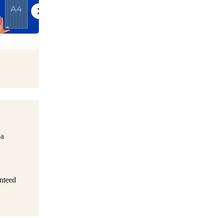
ja
anteed