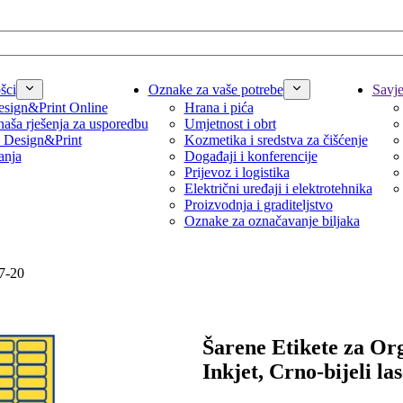
šci
Oznake za vaše potrebe
Savjet
sign&Print Online
Hrana i pića
naša rješenja za usporedbu
Umjetnost i obrt
 Design&Print
Kozmetika i sredstva za čišćenje
anja
Događaji i konferencije
Prijevoz i logistika
Električni uređaji i elektrotehnika
Proizvodnja i graditeljstvo
Oznake za označavanje biljaka
37-20
Šarene Etikete za Org
Inkjet, Crno-bijeli la