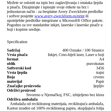
Možete se osloniti na ispis bez zaglavljivanja i ostataka ljepila
u pisaču. Dizajnirajte i ispisujte svoje etikete na brz i
jednostavan način - za besplatne Avery Zweckform predloške
i softver posjetite
www.avery-zweckform.eu/print
ili
upotrijebite predloške integrirane u Microsoft® Office pakete.
Pogodno za sve standardne inkjet, laserske i laserske pisače u
boji i kopirne uređaje.
Specification
Sadržaj
400 Oznake / 100 Stranice
Vrsta pisača
Inkjet, Crno-bijeli laser, Laser u boji
format
A4
oblik
pravokutan
Softverski kod
3456
Vrsta ljepila
trajni
Boja
crveno
materijal
Papir
Značajke proizvoda
ljepljiv
Održivi proizvod
Stvoreno u Njemačkoj, FSC, izbijeljeno bez klora
Održiva ambalaža
Ambalaža od recikliranog materijala, reciklirajuća ambalaža,
Karton izrađen od 100% recikliranog papira, skupljajuća folija