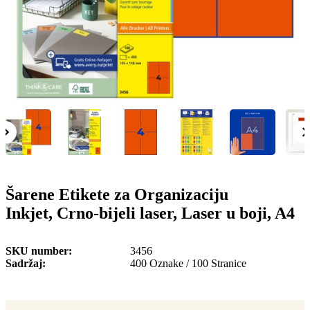
o
n
b
u
i
l
e
Šarene Etikete za Organizaciju
Inkjet, Crno-bijeli laser, Laser u boji, A4
SKU number
3456
Sadržaj
400 Oznake / 100 Stranice