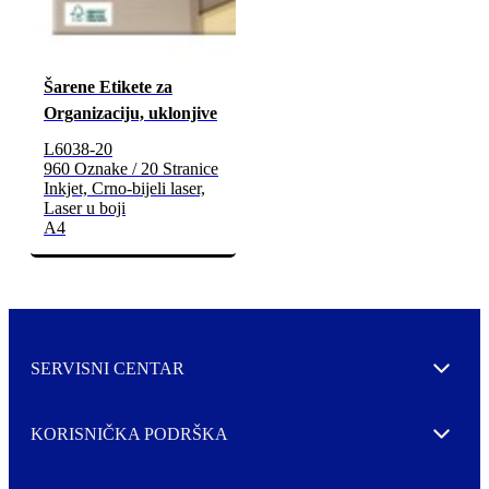
Šarene Etikete za
Organizaciju, uklonjive
L6038-20
960 Oznake / 20 Stranice
Inkjet, Crno-bijeli laser,
Laser u boji
A4
SERVISNI CENTAR
Expand
KORISNIČKA PODRŠKA
Expand