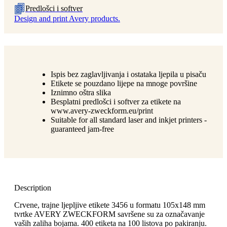
Predlošci i softver
Design and print Avery products.
Ispis bez zaglavljivanja i ostataka ljepila u pisaču
Etikete se pouzdano lijepe na mnoge površine
Iznimno oštra slika
Besplatni predlošci i softver za etikete na
www.avery-zweckform.eu/print
Suitable for all standard laser and inkjet printers -
guaranteed jam-free
Description
Crvene, trajne ljepljive etikete 3456 u formatu 105x148 mm
tvrtke AVERY ZWECKFORM savršene su za označavanje
vaših zaliha bojama. 400 etiketa na 100 listova po pakiranju.