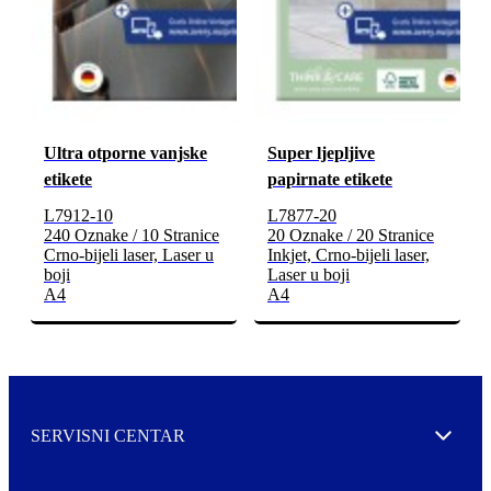
Ultra otporne vanjske
Super ljepljive
etikete
papirnate etikete
L7912-10
L7877-20
240 Oznake / 10 Stranice
20 Oznake / 20 Stranice
Crno-bijeli laser, Laser u
Inkjet, Crno-bijeli laser,
boji
Laser u boji
A4
A4
SERVISNI CENTAR
Expand