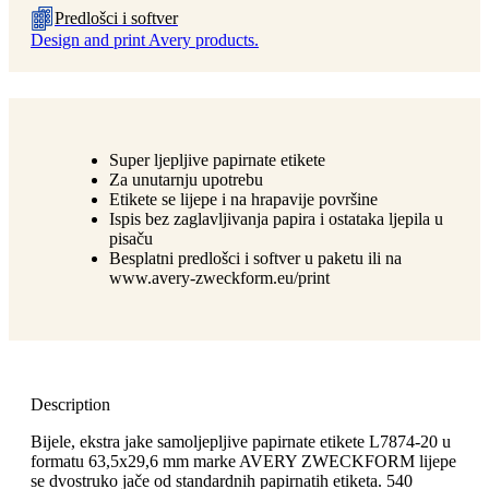
Predlošci i softver
Design and print Avery products.
Super ljepljive papirnate etikete
Za unutarnju upotrebu
Etikete se lijepe i na hrapavije površine
Ispis bez zaglavljivanja papira i ostataka ljepila u
pisaču
Besplatni predlošci i softver u paketu ili na
www.avery-zweckform.eu/print
Description
Bijele, ekstra jake samoljepljive papirnate etikete L7874-20 u
formatu 63,5x29,6 mm marke AVERY ZWECKFORM lijepe
se dvostruko jače od standardnih papirnatih etiketa. 540