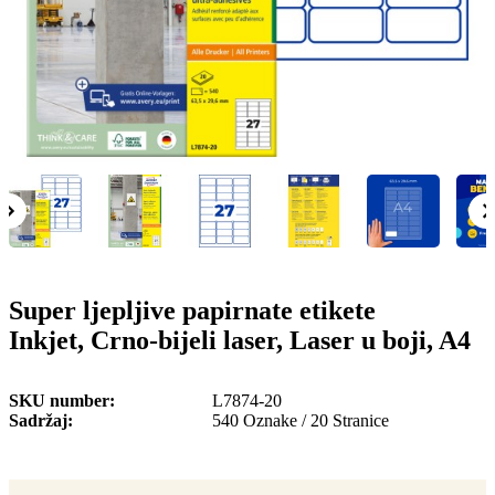
o
n
b
u
i
l
e
Super ljepljive papirnate etikete
Inkjet, Crno-bijeli laser, Laser u boji, A4
SKU number
L7874-20
Sadržaj
540 Oznake / 20 Stranice