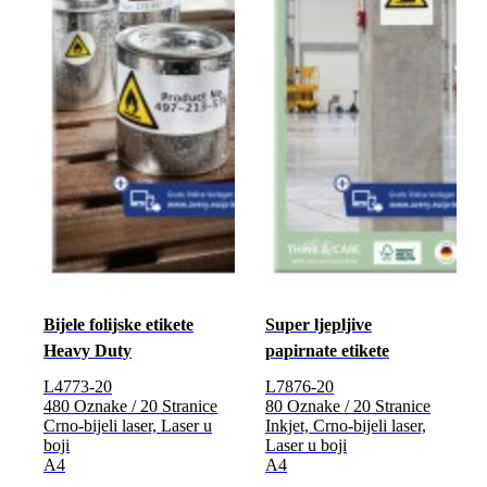
Bijele folijske etikete
Super ljepljive
Heavy Duty
papirnate etikete
L4773-20
L7876-20
480 Oznake / 20 Stranice
80 Oznake / 20 Stranice
Crno-bijeli laser, Laser u
Inkjet, Crno-bijeli laser,
boji
Laser u boji
A4
A4