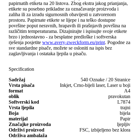
papirnatih etiketa na 20 listova. Zbog ekstra jakog prianjanja,
etikete su posebno prikladne za označavanje proizvoda i
zaliha ili za izradu sigurnosnih obavijesti u zatvorenom
prostoru. Papirnate etikete se lijepe i na teško dostupne
površine poput neravnih, hrapavih ili prašnjavih površina na
različitim temperaturama. Dizajnirajte i ispisujte svoje etikete
brzo i jednostavno - za besplatne predloške i softverska
rješenja posjetite
www.avery-zweckform.eu/print
. Pogodne za
sve standardne pisače, možete se osloniti na ispis bez
zaglavljivanja i ostataka ljepila u pisaču.
Specification
Sadržaj
540 Oznake / 20 Stranice
Vrsta pisača
Inkjet, Crno-bijeli laser, Laser u boji
format
A4
oblik
pravokutan
Softverski kod
L7874
Vrsta ljepila
trajni
Boja
bijela
materijal
Papir
Značajke proizvoda
ljepljiv
Održivi proizvod
FSC, izbijeljeno bez klora
Održiva ambalaža