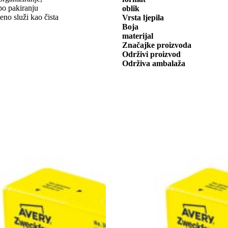
po pakiranju
oblik
no služi kao čista
Vrsta ljepila
Boja
materijal
Značajke proizvoda
Održivi proizvod
Održiva ambalaža