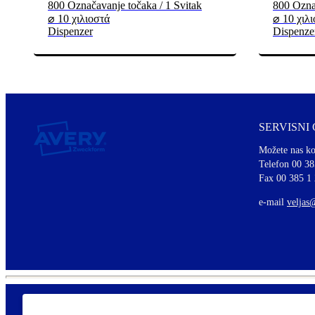
800 Označavanje točaka / 1 Svitak
800 Označ
⌀ 10 χιλιοστά
⌀ 10 χιλ
Dispenzer
Dispenze
SERVISNI
Možete nas ko
Telefon 00 38
Fax 00 385 1
e-mail
veljas