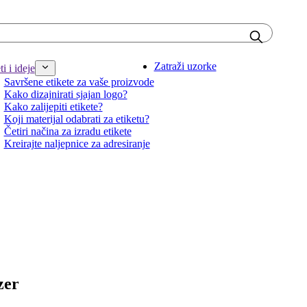
Zatraži uzorke
i i ideje
Savršene etikete za vaše proizvode
Kako dizajnirati sjajan logo?
Kako zalijepiti etikete?
Koji materijal odabrati za etiketu?
Četiri načina za izradu etikete
Kreirajte naljepnice za adresiranje
zer