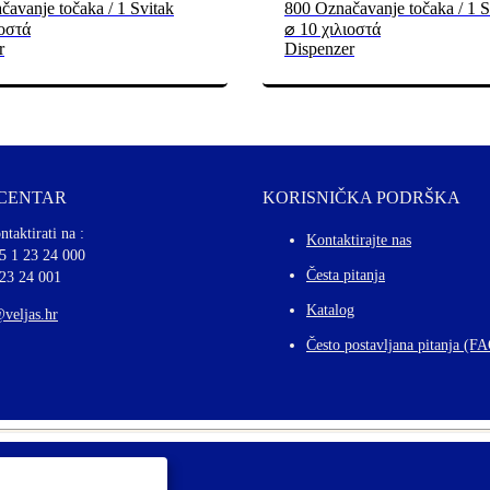
avanje točaka / 1 Svitak
800 Označavanje točaka / 1 S
ιοστά
⌀ 10 χιλιοστά
r
Dispenzer
 CENTAR
KORISNIČKA PODRŠKA
ntaktirati na :
Kontaktirajte nas
5 1 23 24 000
Česta pitanja
 23 24 001
Katalog
@veljas.hr
Često postavljana pitanja (F