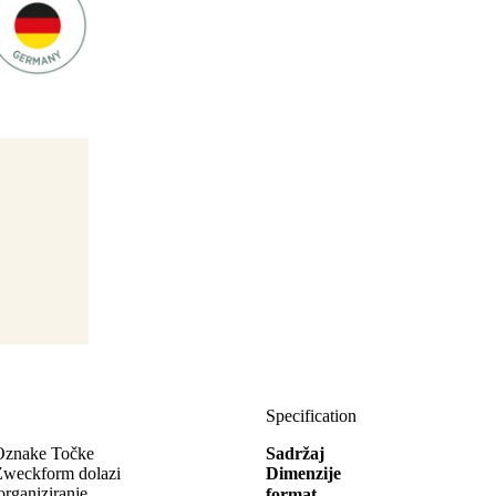
Specification
e Oznake Točke
Sadržaj
Zweckform dolazi
Dimenzije
organiziranje,
format