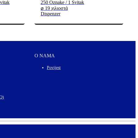
vitak
250 Oznake / 1 Svitak
⌀ 19 χιλιοστά
Dispenzer
O NAMA
Povijest
AQ)