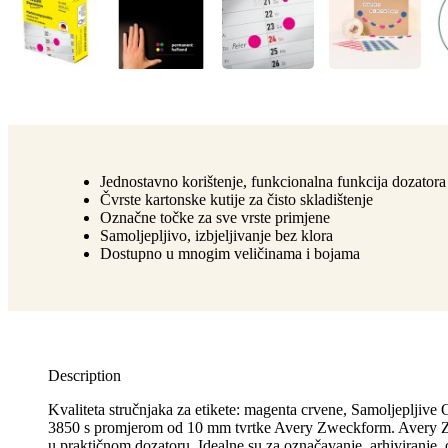
Jednostavno korištenje, funkcionalna funkcija dozatora
Čvrste kartonske kutije za čisto skladištenje
Označne točke za sve vrste primjene
Samoljepljivo, izbjeljivanje bez klora
Dostupno u mnogim veličinama i bojama
Description
Kvaliteta stručnjaka za etikete: magenta crvene, Samoljepljiv
3850 s promjerom od 10 mm tvrtke Avery Zweckform. Avery 
u praktičnom dozatoru. Idealne su za označavanje, arhiviranje, 