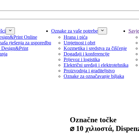
šci
Oznake za vaše potrebe
Savjet
sign&Print Online
Hrana i pića
naša rješenja za usporedbu
Umjetnost i obrt
 Design&Print
Kozmetika i sredstva za čišćenje
anja
Događaji i konferencije
Prijevoz i logistika
Električni uređaji i elektrotehnika
Proizvodnja i graditeljstvo
Oznake za označavanje biljaka
Označne točke
⌀ 10 χιλιοστά, Dispen