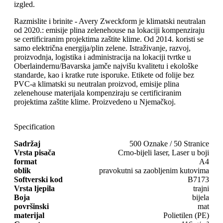
izgled.
Razmislite i brinite - Avery Zweckform je klimatski neutralan
od 2020.: emisije plina zelenehouse na lokaciji kompenziraju
se certificiranim projektima zaštite klime. Od 2014. koristi se
samo električna energija/plin zelene. Istraživanje, razvoj,
proizvodnja, logistika i administracija na lokaciji tvrtke u
Oberlaindernu/Bavarska jamče najvišu kvalitetu i ekološke
standarde, kao i kratke rute isporuke. Etikete od folije bez
PVC-a klimatski su neutralan proizvod, emisije plina
zelenehouse materijala kompenziraju se certificiranim
projektima zaštite klime. Proizvedeno u Njemačkoj.
Specification
Sadržaj
500 Oznake / 50 Stranice
Vrsta pisača
Crno-bijeli laser, Laser u boji
format
A4
oblik
pravokutni sa zaobljenim kutovima
Softverski kod
B7173
Vrsta ljepila
trajni
Boja
bijela
površinski
mat
materijal
Polietilen (PE)