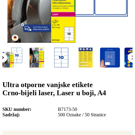
o
n
b
u
i
l
e
Ultra otporne vanjske etikete
Crno-bijeli laser, Laser u boji, A4
SKU number
B7173-50
Sadržaj
500 Oznake / 50 Stranice