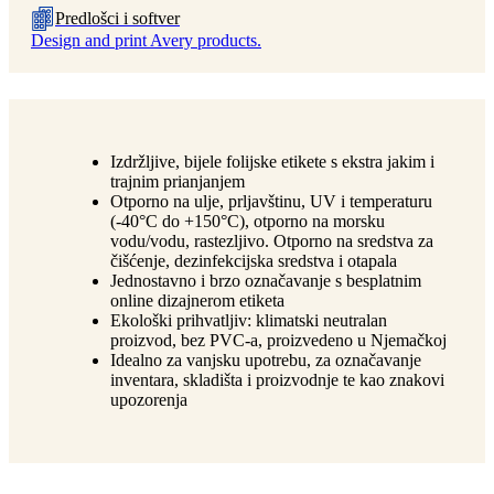
Predlošci i softver
Design and print Avery products.
Izdržljive, bijele folijske etikete s ekstra jakim i
trajnim prianjanjem
Otporno na ulje, prljavštinu, UV i temperaturu
(-40°C do +150°C), otporno na morsku
vodu/vodu, rastezljivo. Otporno na sredstva za
čišćenje, dezinfekcijska sredstva i otapala
Jednostavno i brzo označavanje s besplatnim
online dizajnerom etiketa
Ekološki prihvatljiv: klimatski neutralan
proizvod, bez PVC-a, proizvedeno u Njemačkoj
Idealno za vanjsku upotrebu, za označavanje
inventara, skladišta i proizvodnje te kao znakovi
upozorenja