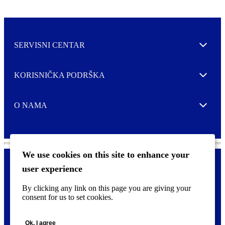
SERVISNI CENTAR
Expand
KORISNIČKA PODRŠKA
Expand
O NAMA
Expand
We use cookies on this site to enhance your
user experience
Kontaktirajte nas
F
By clicking any link on this page you are giving your
Pravne i tzv. Cookie obavijesti
o
consent for us to set cookies.
o
t
©
2026 CCL Industries Inc., Toronto (Canada). Sva prava zadržana.
e
Ok, I agree