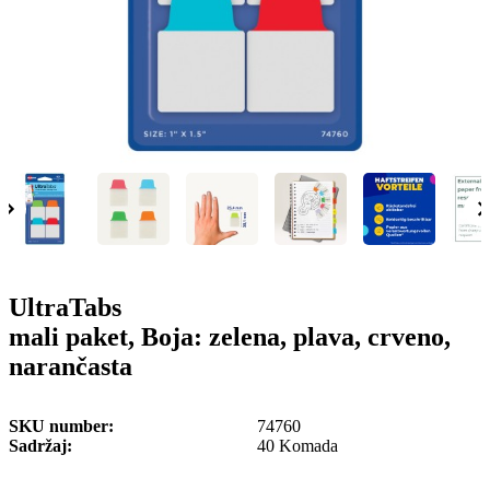
o
n
b
u
i
l
e
UltraTabs
mali paket, Boja: zelena, plava, crveno,
narančasta
SKU number
74760
Sadržaj
40 Komada