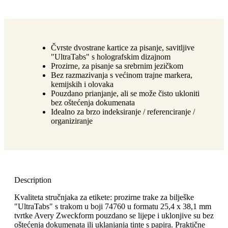
Čvrste dvostrane kartice za pisanje, savitljive
"UltraTabs" s holografskim dizajnom
Prozirne, za pisanje sa srebrnim jezičkom
Bez razmazivanja s većinom trajne markera,
kemijskih i olovaka
Pouzdano prianjanje, ali se može čisto ukloniti
bez oštećenja dokumenata
Idealno za brzo indeksiranje / referenciranje /
organiziranje
Description
Kvaliteta stručnjaka za etikete: prozirne trake za bilješke
"UltraTabs" s trakom u boji 74760 u formatu 25,4 x 38,1 mm
tvrtke Avery Zweckform pouzdano se lijepe i uklonjive su bez
oštećenja dokumenata ili uklanjanja tinte s papira. Praktične