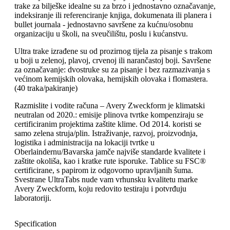
trake za bilješke idealne su za brzo i jednostavno označavanje,
indeksiranje ili referenciranje knjiga, dokumenata ili planera i
bullet journala - jednostavno savršene za kućnu/osobnu
organizaciju u školi, na sveučilištu, poslu i kućanstvu.
Ultra trake izrađene su od prozirnog tijela za pisanje s trakom
u boji u zelenoj, plavoj, crvenoj ili narančastoj boji. Savršene
za označavanje: dvostruke su za pisanje i bez razmazivanja s
većinom kemijskih olovaka, hemijskih olovaka i flomastera.
(40 traka/pakiranje)
Razmislite i vodite računa – Avery Zweckform je klimatski
neutralan od 2020.: emisije plinova tvrtke kompenziraju se
certificiranim projektima zaštite klime. Od 2014. koristi se
samo zelena struja/plin. Istraživanje, razvoj, proizvodnja,
logistika i administracija na lokaciji tvrtke u
Oberlaindernu/Bavarska jamče najviše standarde kvalitete i
zaštite okoliša, kao i kratke rute isporuke. Tablice su FSC®
certificirane, s papirom iz odgovorno upravljanih šuma.
Svestrane UltraTabs nude vam vrhunsku kvalitetu marke
Avery Zweckform, koju redovito testiraju i potvrđuju
laboratoriji.
Specification