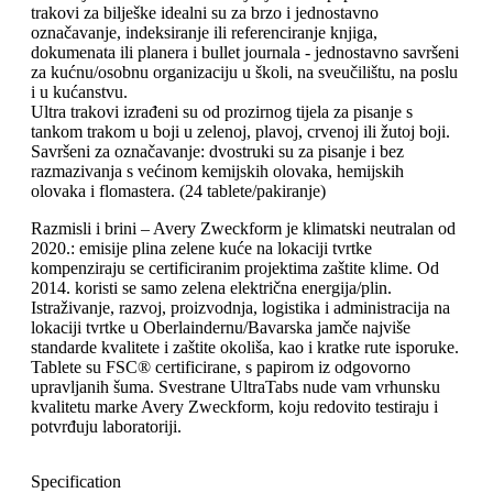
trakovi za bilješke idealni su za brzo i jednostavno
označavanje, indeksiranje ili referenciranje knjiga,
dokumenata ili planera i bullet journala - jednostavno savršeni
za kućnu/osobnu organizaciju u školi, na sveučilištu, na poslu
i u kućanstvu.
Ultra trakovi izrađeni su od prozirnog tijela za pisanje s
tankom trakom u boji u zelenoj, plavoj, crvenoj ili žutoj boji.
Savršeni za označavanje: dvostruki su za pisanje i bez
razmazivanja s većinom kemijskih olovaka, hemijskih
olovaka i flomastera. (24 tablete/pakiranje)
Razmisli i brini – Avery Zweckform je klimatski neutralan od
2020.: emisije plina zelene kuće na lokaciji tvrtke
kompenziraju se certificiranim projektima zaštite klime. Od
2014. koristi se samo zelena električna energija/plin.
Istraživanje, razvoj, proizvodnja, logistika i administracija na
lokaciji tvrtke u Oberlaindernu/Bavarska jamče najviše
standarde kvalitete i zaštite okoliša, kao i kratke rute isporuke.
Tablete su FSC® certificirane, s papirom iz odgovorno
upravljanih šuma. Svestrane UltraTabs nude vam vrhunsku
kvalitetu marke Avery Zweckform, koju redovito testiraju i
potvrđuju laboratoriji.
Specification