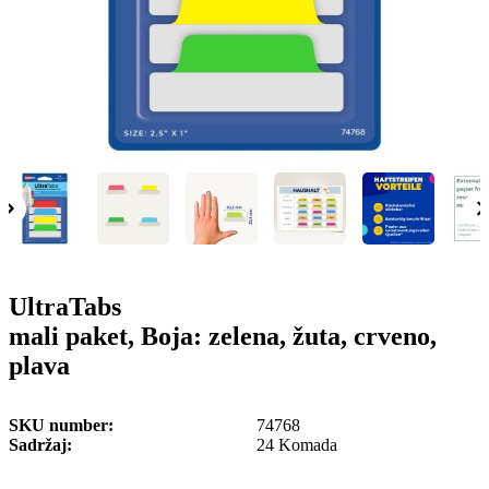
o
n
b
u
i
l
e
UltraTabs
mali paket, Boja: zelena, žuta, crveno,
plava
SKU number
74768
Sadržaj
24 Komada