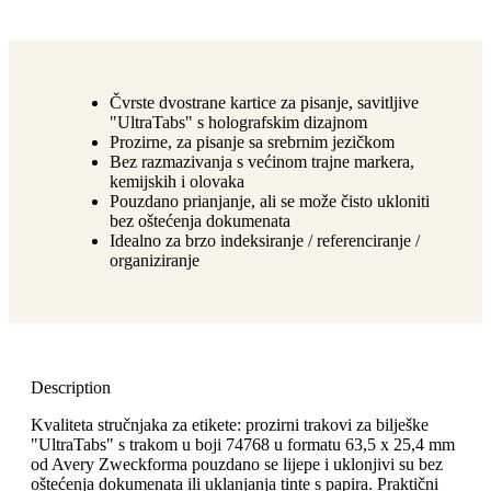
Čvrste dvostrane kartice za pisanje, savitljive
"UltraTabs" s holografskim dizajnom
Prozirne, za pisanje sa srebrnim jezičkom
Bez razmazivanja s većinom trajne markera,
kemijskih i olovaka
Pouzdano prianjanje, ali se može čisto ukloniti
bez oštećenja dokumenata
Idealno za brzo indeksiranje / referenciranje /
organiziranje
Description
Kvaliteta stručnjaka za etikete: prozirni trakovi za bilješke
"UltraTabs" s trakom u boji 74768 u formatu 63,5 x 25,4 mm
od Avery Zweckforma pouzdano se lijepe i uklonjivi su bez
oštećenja dokumenata ili uklanjanja tinte s papira. Praktični