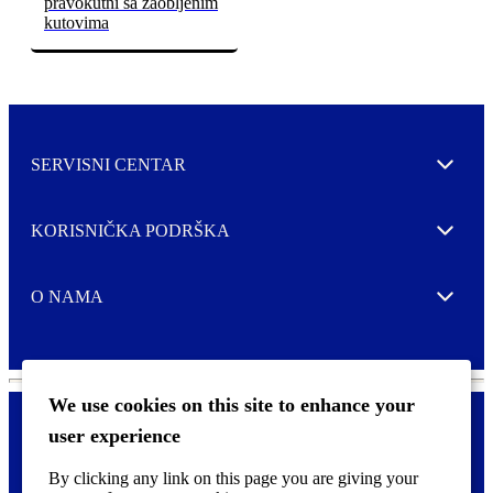
pravokutni sa zaobljenim
kutovima
SERVISNI CENTAR
Expand
KORISNIČKA PODRŠKA
Expand
O NAMA
Expand
We use cookies on this site to enhance your
user experience
Kontaktirajte nas
F
By clicking any link on this page you are giving your
Pravne i tzv. Cookie obavijesti
o