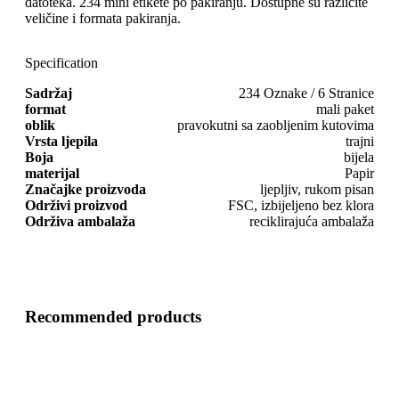
datoteka. 234 mini etikete po pakiranju. Dostupne su različite
veličine i formata pakiranja.
Specification
Sadržaj
234 Oznake / 6 Stranice
format
mali paket
oblik
pravokutni sa zaobljenim kutovima
Vrsta ljepila
trajni
Boja
bijela
materijal
Papir
Značajke proizvoda
ljepljiv, rukom pisan
Održivi proizvod
FSC, izbijeljeno bez klora
Održiva ambalaža
reciklirajuća ambalaža
Recommended products