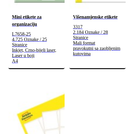
Mini etikete za
Višenamjenske etikete
organizaciju
3317
2.184 Oznake / 28
L7658-25
Stranice
4.725 Oznake / 25
Mali format
Stranice
pravokutni sa zaobljenim
Inkjet, Crno-bijeli laser,
kutovima
Laser u boji
A4