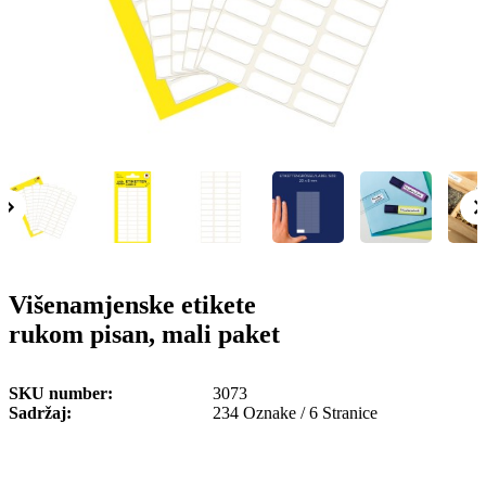
o
n
b
u
i
l
e
Višenamjenske etikete
rukom pisan, mali paket
SKU number
3073
Sadržaj
234 Oznake / 6 Stranice