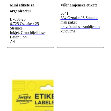
Mini etikete za
Višenamjenske etikete
organizaciju
3041
384 Oznake / 6 Stranice
L7658-25
mali paket
4.725 Oznake / 25
pravokutni sa zaobljenim
Stranice
kutovima
Inkjet, Crno-bijeli laser,
Laser u boji
A4