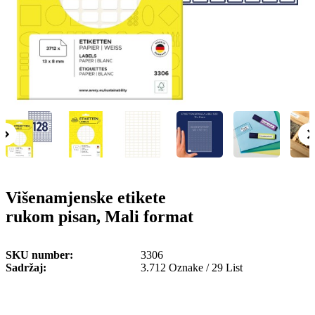
o
n
b
u
i
l
e
Višenamjenske etikete
rukom pisan, Mali format
SKU number
3306
Sadržaj
3.712 Oznake / 29 List