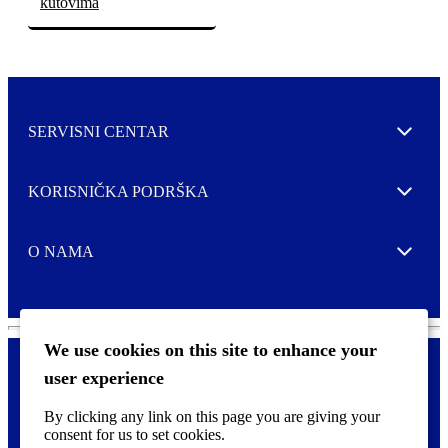
kutovima
SERVISNI CENTAR
Expand
KORISNIČKA PODRŠKA
Expand
O NAMA
Expand
We use cookies on this site to enhance your
user experience
Kontaktirajte nas
F
By clicking any link on this page you are giving your
Pravne i tzv. Cookie obavijesti
o
consent for us to set cookies.
o