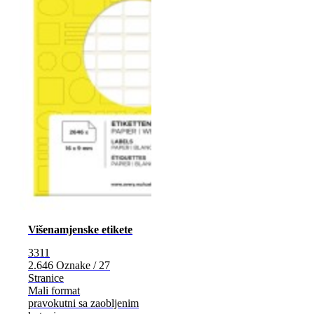
Višenamjenske etikete
3311
2.646 Oznake / 27
Stranice
Mali format
pravokutni sa zaobljenim