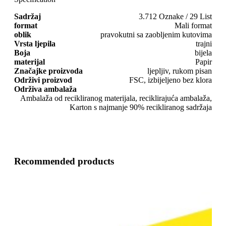
Sadržaj
3.712 Oznake / 29 List
format
Mali format
oblik
pravokutni sa zaobljenim kutovima
Vrsta ljepila
trajni
Boja
bijela
materijal
Papir
Značajke proizvoda
ljepljiv, rukom pisan
Održivi proizvod
FSC, izbijeljeno bez klora
Održiva ambalaža
Ambalaža od recikliranog materijala, reciklirajuća ambalaža,
Karton s najmanje 90% recikliranog sadržaja
Recommended products