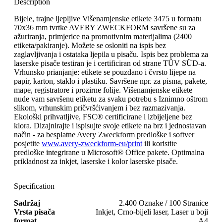
Description
Bijele, trajne ljepljive Višenamjenske etikete 3475 u formatu
70x36 mm tvrtke AVERY ZWECKFORM savršene su za
ažuriranja, primjerice na promotivnim materijalima (2400
etiketa/pakiranje). Možete se osloniti na ispis bez
zaglavljivanja i ostataka ljepila u pisaču. Ispis bez problema za
laserske pisače testiran je i certificiran od strane TÜV SÜD-a.
Vrhunsko prianjanje: etikete se pouzdano i čvrsto lijepe na
papir, karton, staklo i plastiku. Savršene npr. za pisma, pakete,
mape, registratore i prozirne folije. Višenamjenske etikete
nude vam savršenu etiketu za svaku potrebu s Iznimno oštrom
slikom, vrhunskim pričvršćivanjem i bez razmazivanja.
Ekološki prihvatljive, FSC® certificirane i izbijeljene bez
klora. Dizajnirajte i ispisujte svoje etikete na brz i jednostavan
način - za besplatne Avery Zweckform predloške i softver
posjetite
www.avery-zweckform-eu/print
ili koristite
predloške integrirane u Microsoft® Office pakete. Optimalna
prikladnost za inkjet, laserske i kolor laserske pisače.
Specification
Sadržaj
2.400 Oznake / 100 Stranice
Vrsta pisača
Inkjet, Crno-bijeli laser, Laser u boji
format
A4