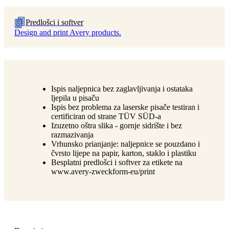
Predlošci i softver
Design and print Avery products.
Ispis naljepnica bez zaglavljivanja i ostataka
ljepila u pisaču
Ispis bez problema za laserske pisače testiran i
certificiran od strane TÜV SÜD-a
Izuzetno oštra slika - gornje sidrište i bez
razmazivanja
Vrhunsko prianjanje: naljepnice se pouzdano i
čvrsto lijepe na papir, karton, staklo i plastiku
Besplatni predlošci i softver za etikete na
www.avery-zweckform-eu/print