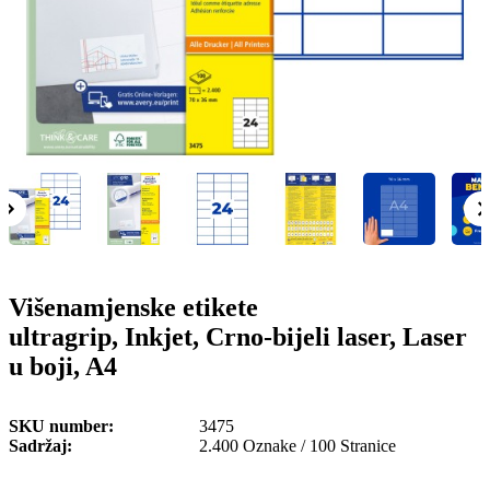
o
n
b
u
i
l
e
Višenamjenske etikete
ultragrip, Inkjet, Crno-bijeli laser, Laser
u boji, A4
SKU number
3475
Sadržaj
2.400 Oznake / 100 Stranice