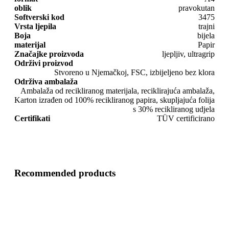
oblik
pravokutan
Softverski kod
3475
Vrsta ljepila
trajni
Boja
bijela
materijal
Papir
Značajke proizvoda
ljepljiv, ultragrip
Održivi proizvod
Stvoreno u Njemačkoj, FSC, izbijeljeno bez klora
Održiva ambalaža
Ambalaža od recikliranog materijala, reciklirajuća ambalaža,
Karton izrađen od 100% recikliranog papira, skupljajuća folija
s 30% recikliranog udjela
Certifikati
TÜV certificirano
Recommended products