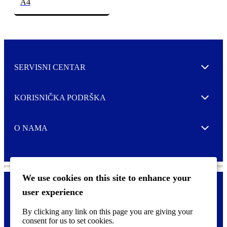
A4
SERVISNI CENTAR
Expand
KORISNIČKA PODRŠKA
Expand
O NAMA
Expand
We use cookies on this site to enhance your
user experience
Kontaktirajte nas
F
By clicking any link on this page you are giving your
Pravne i tzv. Cookie obavijesti
o
consent for us to set cookies.
o