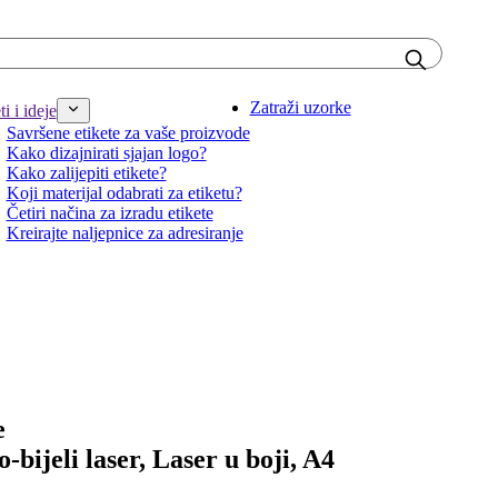
Zatraži uzorke
i i ideje
Savršene etikete za vaše proizvode
Kako dizajnirati sjajan logo?
Kako zalijepiti etikete?
Koji materijal odabrati za etiketu?
Četiri načina za izradu etikete
Kreirajte naljepnice za adresiranje
e
o-bijeli laser, Laser u boji, A4