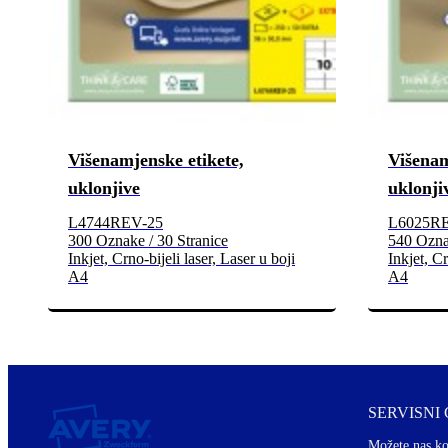
Višenamjenske etikete,
Višenam
uklonjive
uklonji
L4744REV-25
L6025R
300 Oznake / 30 Stranice
540 Oznak
Inkjet, Crno-bijeli laser, Laser u boji
Inkjet, Cr
A4
A4
SERVISNI
Možete nas ko