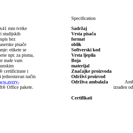
Specification
70x41 mm tvrtke
Sadržaj
studijskih
Vrsta pisača
ispis bez
format
laserske pisače
oblik
nje: etikete se
Softverski kod
šene npr. za pisma,
Vrsta ljepila
ete nude vam
Boja
rhunskim
materijal
 certificirane i
Značajke proizvoda
z i jednostavan način
Održivi proizvod
ww.avery-
Održiva ambalaža
Amba
oft® Office pakete.
izrađen od
.
Certifikati