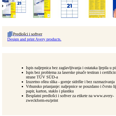
Predlošci i softver
Design and print Avery products.
Ispis naljepnica bez zaglavljivanja i ostataka ljepila u p
Ispis bez problema za laserske pisače testiran i certifici
strane TÜV SÜD-a
Izuzetno oštra slika - gornje sidrište i bez razmazivanja
Vrhunsko prianjanje: naljepnice se pouzdano i čvrsto li
papir, karton, staklo i plastiku
Besplatni predlošci i softver za etikete na www.avery-
zweckform-eu/print