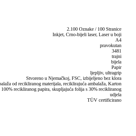
2.100 Oznake / 100 Stranice
Inkjet, Crno-bijeli laser, Laser u boji
A4
pravokutan
3481
trajni
bijela
Papir
ljepljiv, ultragrip
Stvoreno u Njemačkoj, FSC, izbijeljeno bez klora
laža od recikliranog materijala, reciklirajuća ambalaža, Karton
 100% recikliranog papira, skupljajuća folija s 30% recikliranog
udjela
TÜV certificirano