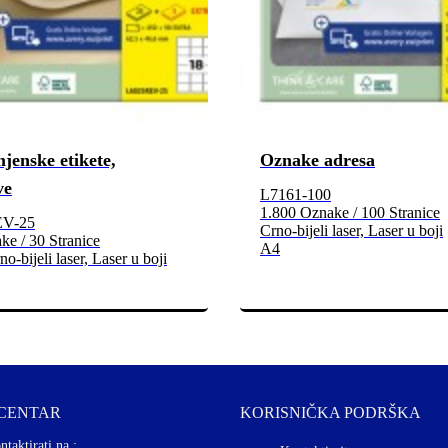
jenske etikete,
Oznake adresa
ve
L7161-100
1.800 Oznake / 100 Stranice
EV-25
Crno-bijeli laser, Laser u boji
e / 30 Stranice
A4
no-bijeli laser, Laser u boji
 CENTAR
KORISNIČKA PODRŠKA
ntaktirati na :