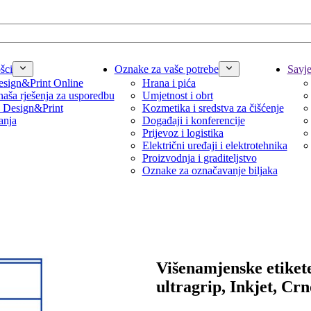
šci
Oznake za vaše potrebe
Savjet
sign&Print Online
Hrana i pića
naša rješenja za usporedbu
Umjetnost i obrt
 Design&Print
Kozmetika i sredstva za čišćenje
anja
Događaji i konferencije
Prijevoz i logistika
Električni uređaji i elektrotehnika
Proizvodnja i graditeljstvo
Oznake za označavanje biljaka
Višenamjenske etiket
ultragrip, Inkjet, Crn