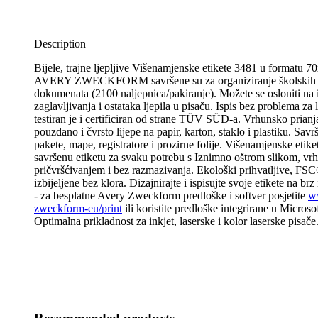
Description
Bijele, trajne ljepljive Višenamjenske etikete 3481 u formatu 
AVERY ZWECKFORM savršene su za organiziranje školskih i 
dokumenata (2100 naljepnica/pakiranje). Možete se osloniti na 
zaglavljivanja i ostataka ljepila u pisaču. Ispis bez problema za 
testiran je i certificiran od strane TÜV SÜD-a. Vrhunsko prianja
pouzdano i čvrsto lijepe na papir, karton, staklo i plastiku. Savr
pakete, mape, registratore i prozirne folije. Višenamjenske etik
savršenu etiketu za svaku potrebu s Iznimno oštrom slikom, v
pričvršćivanjem i bez razmazivanja. Ekološki prihvatljive, FSC®
izbijeljene bez klora. Dizajnirajte i ispisujte svoje etikete na br
- za besplatne Avery Zweckform predloške i softver posjetite
w
zweckform-eu/print
ili koristite predloške integrirane u Micros
Optimalna prikladnost za inkjet, laserske i kolor laserske pisače