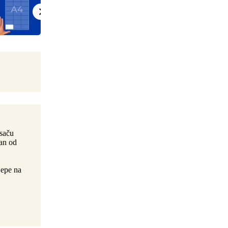
isaču
ran od
jepe na