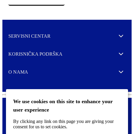
SERVISNI CENTAR
Expand
KORISNIČKA PODRŠKA
Expand
O NAMA
Expand
We use cookies on this site to enhance your
user experience
Kontaktirajte nas
F
By clicking any link on this page you are giving your
Pravne i tzv. Cookie obavijesti
o
consent for us to set cookies.
o
t
©
2026 CCL Industries Inc., Toronto (Canada). Sva prava zadržana.