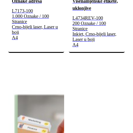
Oznake adresa
Višenamjenske etikete,
uklonjive
L7173-100
1.000 Oznake / 100
L4734REV-100
Stranice
200 Oznake / 100
Crno-bijeli laser, Laser u
Stranice
boji
Inkjet, Crno-bijeli laser,
A4
Laser u boji
A4