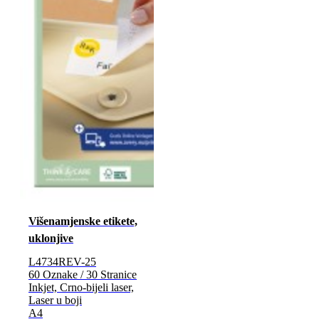
Višenamjenske etikete,
uklonjive
L4734REV-25
60 Oznake / 30 Stranice
Inkjet, Crno-bijeli laser,
Laser u boji
A4