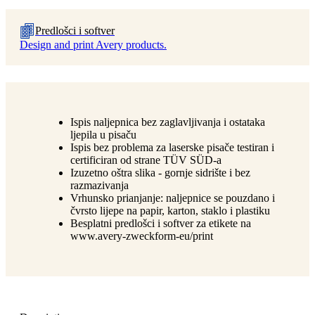
Predlošci i softver
Design and print Avery products.
Ispis naljepnica bez zaglavljivanja i ostataka
ljepila u pisaču
Ispis bez problema za laserske pisače testiran i
certificiran od strane TÜV SÜD-a
Izuzetno oštra slika - gornje sidrište i bez
razmazivanja
Vrhunsko prianjanje: naljepnice se pouzdano i
čvrsto lijepe na papir, karton, staklo i plastiku
Besplatni predlošci i softver za etikete na
www.avery-zweckform-eu/print