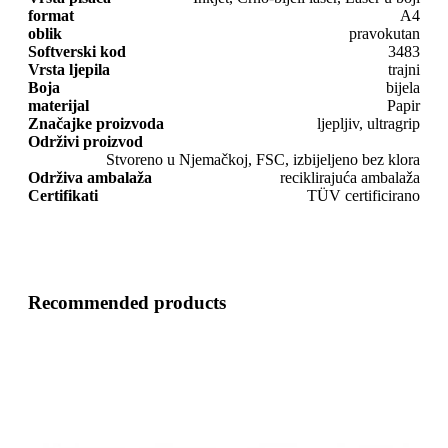
format
A4
oblik
pravokutan
Softverski kod
3483
Vrsta ljepila
trajni
Boja
bijela
materijal
Papir
Značajke proizvoda
ljepljiv, ultragrip
Održivi proizvod
Stvoreno u Njemačkoj, FSC, izbijeljeno bez klora
Održiva ambalaža
reciklirajuća ambalaža
Certifikati
TÜV certificirano
Recommended products