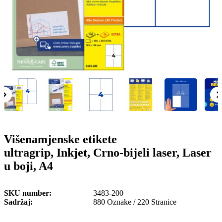
o
n
b
u
i
l
e
Višenamjenske etikete
ultragrip, Inkjet, Crno-bijeli laser, Laser
u boji, A4
SKU number
3483-200
Sadržaj
880 Oznake / 220 Stranice