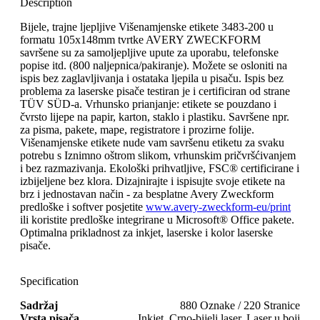
Description
Bijele, trajne ljepljive Višenamjenske etikete 3483-200 u
formatu 105x148mm tvrtke AVERY ZWECKFORM
savršene su za samoljepljive upute za uporabu, telefonske
popise itd. (800 naljepnica/pakiranje). Možete se osloniti na
ispis bez zaglavljivanja i ostataka ljepila u pisaču. Ispis bez
problema za laserske pisače testiran je i certificiran od strane
TÜV SÜD-a. Vrhunsko prianjanje: etikete se pouzdano i
čvrsto lijepe na papir, karton, staklo i plastiku. Savršene npr.
za pisma, pakete, mape, registratore i prozirne folije.
Višenamjenske etikete nude vam savršenu etiketu za svaku
potrebu s Iznimno oštrom slikom, vrhunskim pričvršćivanjem
i bez razmazivanja. Ekološki prihvatljive, FSC® certificirane i
izbijeljene bez klora. Dizajnirajte i ispisujte svoje etikete na
brz i jednostavan način - za besplatne Avery Zweckform
predloške i softver posjetite
www.avery-zweckform-eu/print
ili koristite predloške integrirane u Microsoft® Office pakete.
Optimalna prikladnost za inkjet, laserske i kolor laserske
pisače.
Specification
Sadržaj
880 Oznake / 220 Stranice
Vrsta pisača
Inkjet, Crno-bijeli laser, Laser u boji