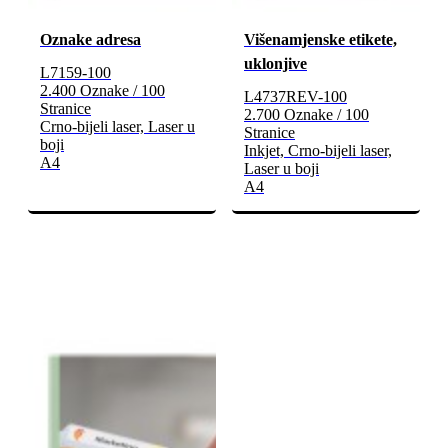
Oznake adresa
Višenamjenske etikete,
uklonjive
L7159-100
2.400 Oznake / 100
L4737REV-100
Stranice
2.700 Oznake / 100
Crno-bijeli laser, Laser u
Stranice
boji
Inkjet, Crno-bijeli laser,
A4
Laser u boji
A4