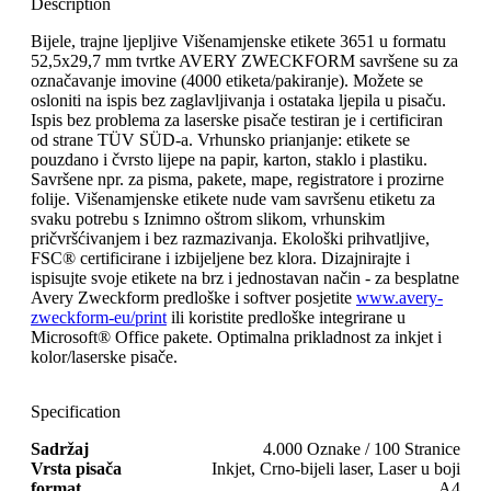
Description
Bijele, trajne ljepljive Višenamjenske etikete 3651 u formatu
52,5x29,7 mm tvrtke AVERY ZWECKFORM savršene su za
označavanje imovine (4000 etiketa/pakiranje). Možete se
osloniti na ispis bez zaglavljivanja i ostataka ljepila u pisaču.
Ispis bez problema za laserske pisače testiran je i certificiran
od strane TÜV SÜD-a. Vrhunsko prianjanje: etikete se
pouzdano i čvrsto lijepe na papir, karton, staklo i plastiku.
Savršene npr. za pisma, pakete, mape, registratore i prozirne
folije. Višenamjenske etikete nude vam savršenu etiketu za
svaku potrebu s Iznimno oštrom slikom, vrhunskim
pričvršćivanjem i bez razmazivanja. Ekološki prihvatljive,
FSC® certificirane i izbijeljene bez klora. Dizajnirajte i
ispisujte svoje etikete na brz i jednostavan način - za besplatne
Avery Zweckform predloške i softver posjetite
www.avery-
zweckform-eu/print
ili koristite predloške integrirane u
Microsoft® Office pakete. Optimalna prikladnost za inkjet i
kolor/laserske pisače.
Specification
Sadržaj
4.000 Oznake / 100 Stranice
Vrsta pisača
Inkjet, Crno-bijeli laser, Laser u boji
format
A4