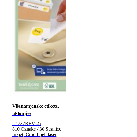
Višenamjenske etikete,
uklonjive
L4737REV-25
810 Oznake / 30 Stranice
Inkjet, Crno-bijeli laser,