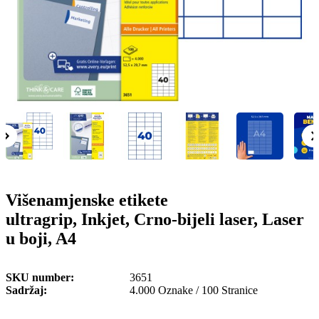
o
n
b
u
i
l
e
Višenamjenske etikete
ultragrip, Inkjet, Crno-bijeli laser, Laser
u boji, A4
SKU number
3651
Sadržaj
4.000 Oznake / 100 Stranice