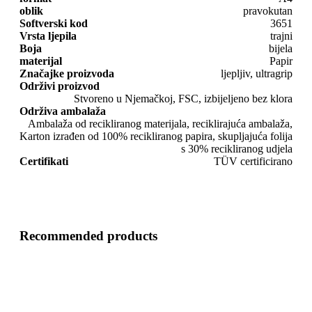
oblik
pravokutan
Softverski kod
3651
Vrsta ljepila
trajni
Boja
bijela
materijal
Papir
Značajke proizvoda
ljepljiv, ultragrip
Održivi proizvod
Stvoreno u Njemačkoj, FSC, izbijeljeno bez klora
Održiva ambalaža
Ambalaža od recikliranog materijala, reciklirajuća ambalaža,
Karton izrađen od 100% recikliranog papira, skupljajuća folija
s 30% recikliranog udjela
Certifikati
TÜV certificirano
Recommended products