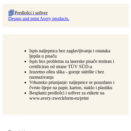
Predlošci i softver
Design and print Avery products.
Ispis naljepnica bez zaglavljivanja i ostataka
ljepila u pisaču
Ispis bez problema za laserske pisače testiran i
certificiran od strane TÜV SÜD-a
Izuzetno oštra slika - gornje sidrište i bez
razmazivanja
Vrhunsko prianjanje: naljepnice se pouzdano i
čvrsto lijepe na papir, karton, staklo i plastiku
Besplatni predlošci i softver za etikete na
www.avery-zweckform-eu/print