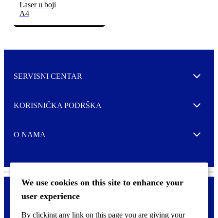
Laser u boji
A4
SERVISNI CENTAR
Expand
KORISNIČKA PODRŠKA
Expand
O NAMA
Expand
We use cookies on this site to enhance your
user experience
Kontaktirajte nas
F
By clicking any link on this page you are giving your
Pravne i tzv. Cookie obavijesti
o