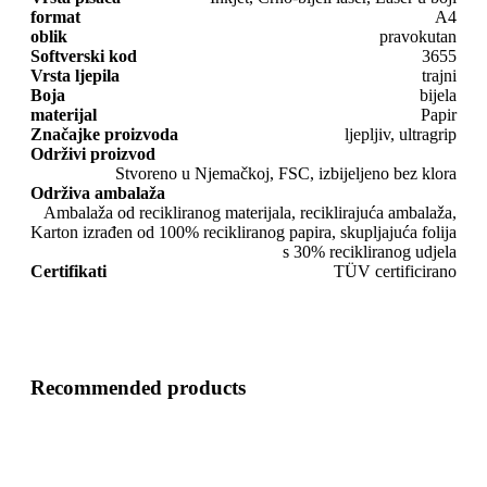
format
A4
oblik
pravokutan
Softverski kod
3655
Vrsta ljepila
trajni
Boja
bijela
materijal
Papir
Značajke proizvoda
ljepljiv, ultragrip
Održivi proizvod
Stvoreno u Njemačkoj, FSC, izbijeljeno bez klora
Održiva ambalaža
Ambalaža od recikliranog materijala, reciklirajuća ambalaža,
Karton izrađen od 100% recikliranog papira, skupljajuća folija
s 30% recikliranog udjela
Certifikati
TÜV certificirano
Recommended products