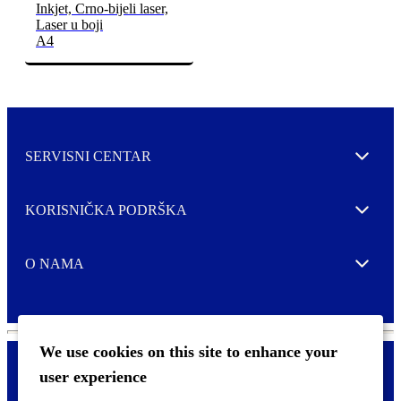
Inkjet, Crno-bijeli laser,
Laser u boji
A4
SERVISNI CENTAR
Expand
KORISNIČKA PODRŠKA
Expand
O NAMA
Expand
We use cookies on this site to enhance your
user experience
Kontaktirajte nas
F