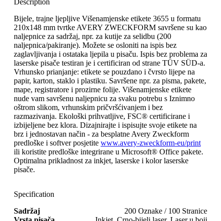
Description
Bijele, trajne ljepljive Višenamjenske etikete 3655 u formatu
210x148 mm tvrtke AVERY ZWECKFORM savršene su kao
naljepnice za sadržaj, npr. za kutije za selidbu (200
naljepnica/pakiranje). Možete se osloniti na ispis bez
zaglavljivanja i ostataka ljepila u pisaču. Ispis bez problema za
laserske pisače testiran je i certificiran od strane TÜV SÜD-a.
Vrhunsko prianjanje: etikete se pouzdano i čvrsto lijepe na
papir, karton, staklo i plastiku. Savršene npr. za pisma, pakete,
mape, registratore i prozirne folije. Višenamjenske etikete
nude vam savršenu naljepnicu za svaku potrebu s Iznimno
oštrom slikom, vrhunskim pričvršćivanjem i bez
razmazivanja. Ekološki prihvatljive, FSC® certificirane i
izbijeljene bez klora. Dizajnirajte i ispisujte svoje etikete na
brz i jednostavan način - za besplatne Avery Zweckform
predloške i softver posjetite
www.avery-zweckform-eu/print
ili koristite predloške integrirane u Microsoft® Office pakete.
Optimalna prikladnost za inkjet, laserske i kolor laserske
pisače.
Specification
Sadržaj
200 Oznake / 100 Stranice
Vrsta pisača
Inkjet, Crno-bijeli laser, Laser u boji