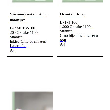
Višenamjenske etikete,
Oznake adresa
uklonjive
L7173-100
1.000 Oznake / 100
L4734REV-100
Stranice
200 Oznake / 100
Crno-bijeli laser, Laser u
Stranice
boji
Inkjet, Crno-bijeli laser,
A4
Laser u boji
A4