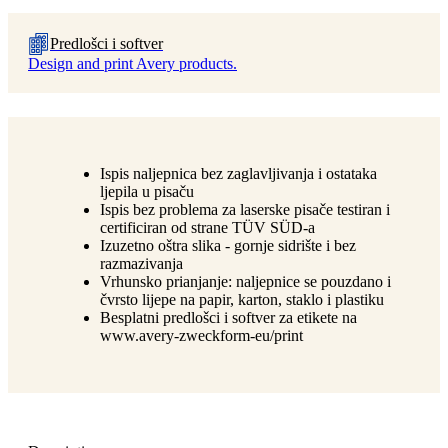
Predlošci i softver
Design and print Avery products.
Ispis naljepnica bez zaglavljivanja i ostataka
ljepila u pisaču
Ispis bez problema za laserske pisače testiran i
certificiran od strane TÜV SÜD-a
Izuzetno oštra slika - gornje sidrište i bez
razmazivanja
Vrhunsko prianjanje: naljepnice se pouzdano i
čvrsto lijepe na papir, karton, staklo i plastiku
Besplatni predlošci i softver za etikete na
www.avery-zweckform-eu/print