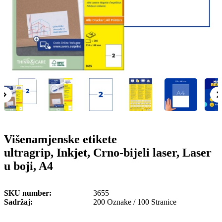
o
n
b
u
i
l
e
Višenamjenske etikete
ultragrip, Inkjet, Crno-bijeli laser, Laser
u boji, A4
SKU number
3655
Sadržaj
200 Oznake / 100 Stranice