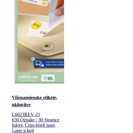
Višenamjenske etikete,
uklonjive
L6023REV-25
630 Oznake / 30 Stranice
Inkjet, Crno-bijeli laser,
Laser u boji