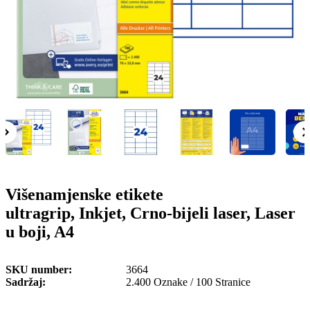
o
n
b
u
i
l
e
Višenamjenske etikete
ultragrip, Inkjet, Crno-bijeli laser, Laser
u boji, A4
SKU number
3664
Sadržaj
2.400 Oznake / 100 Stranice