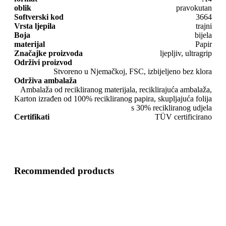
oblik
pravokutan
Softverski kod
3664
Vrsta ljepila
trajni
Boja
bijela
materijal
Papir
Značajke proizvoda
ljepljiv, ultragrip
Održivi proizvod
Stvoreno u Njemačkoj, FSC, izbijeljeno bez klora
Održiva ambalaža
Ambalaža od recikliranog materijala, reciklirajuća ambalaža,
Karton izrađen od 100% recikliranog papira, skupljajuća folija
s 30% recikliranog udjela
Certifikati
TÜV certificirano
Recommended products