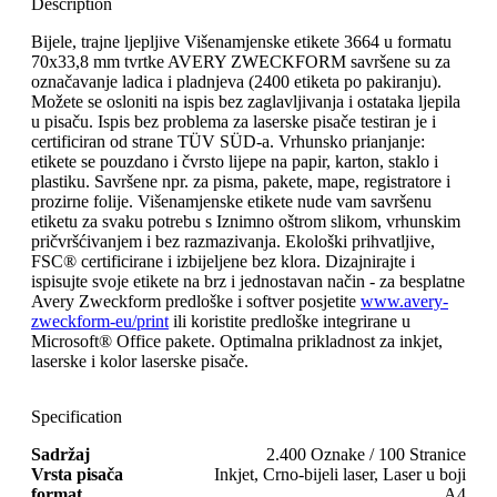
Description
Bijele, trajne ljepljive Višenamjenske etikete 3664 u formatu
70x33,8 mm tvrtke AVERY ZWECKFORM savršene su za
označavanje ladica i pladnjeva (2400 etiketa po pakiranju).
Možete se osloniti na ispis bez zaglavljivanja i ostataka ljepila
u pisaču. Ispis bez problema za laserske pisače testiran je i
certificiran od strane TÜV SÜD-a. Vrhunsko prianjanje:
etikete se pouzdano i čvrsto lijepe na papir, karton, staklo i
plastiku. Savršene npr. za pisma, pakete, mape, registratore i
prozirne folije. Višenamjenske etikete nude vam savršenu
etiketu za svaku potrebu s Iznimno oštrom slikom, vrhunskim
pričvršćivanjem i bez razmazivanja. Ekološki prihvatljive,
FSC® certificirane i izbijeljene bez klora. Dizajnirajte i
ispisujte svoje etikete na brz i jednostavan način - za besplatne
Avery Zweckform predloške i softver posjetite
www.avery-
zweckform-eu/print
ili koristite predloške integrirane u
Microsoft® Office pakete. Optimalna prikladnost za inkjet,
laserske i kolor laserske pisače.
Specification
Sadržaj
2.400 Oznake / 100 Stranice
Vrsta pisača
Inkjet, Crno-bijeli laser, Laser u boji
format
A4