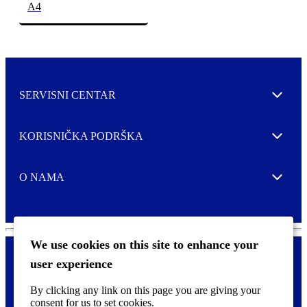
A4
SERVISNI CENTAR
Expand
KORISNIČKA PODRŠKA
Expand
O NAMA
Expand
We use cookies on this site to enhance your
user experience
Kontaktirajte nas
F
By clicking any link on this page you are giving your
Pravne i tzv. Cookie obavijesti
o
consent for us to set cookies.
o