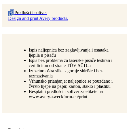
Predlošci i softver
Design and print Avery products.
Ispis naljepnica bez zaglavljivanja i ostataka
ljepila u pisaču
Ispis bez problema za laserske pisače testiran i
certificiran od strane TÜV SÜD-a
Izuzetno oštra slika - gornje sidrište i bez
razmazivanja
Vrhunsko prianjanje: naljepnice se pouzdano i
čvrsto lijepe na papir, karton, staklo i plastiku
Besplatni predlošci i softver za etikete na
www.avery-zweckform-eu/print