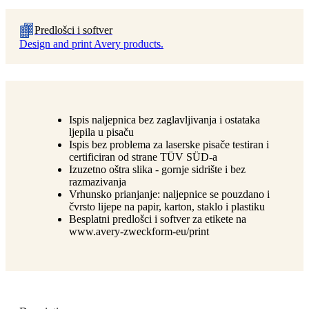
Predlošci i softver
Design and print Avery products.
Ispis naljepnica bez zaglavljivanja i ostataka
ljepila u pisaču
Ispis bez problema za laserske pisače testiran i
certificiran od strane TÜV SÜD-a
Izuzetno oštra slika - gornje sidrište i bez
razmazivanja
Vrhunsko prianjanje: naljepnice se pouzdano i
čvrsto lijepe na papir, karton, staklo i plastiku
Besplatni predlošci i softver za etikete na
www.avery-zweckform-eu/print