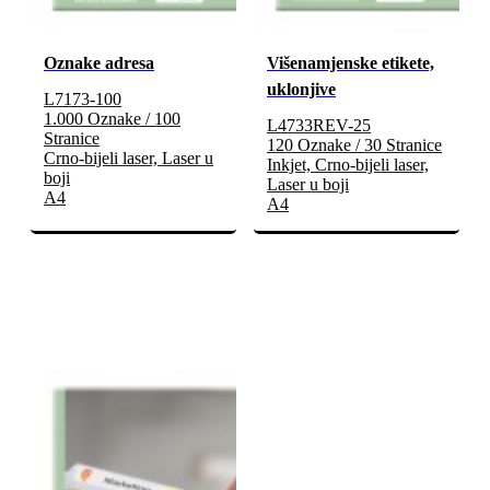
Oznake adresa
Višenamjenske etikete,
uklonjive
L7173-100
1.000 Oznake / 100
L4733REV-25
Stranice
120 Oznake / 30 Stranice
Crno-bijeli laser, Laser u
Inkjet, Crno-bijeli laser,
boji
Laser u boji
A4
A4