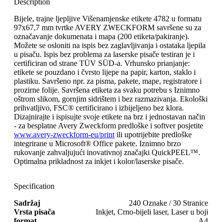
Description
Bijele, trajne ljepljive Višenamjenske etikete 4782 u formatu
97x67,7 mm tvrtke AVERY ZWECKFORM savršene su za
označavanje dokumenata i mapa (200 etiketa/pakiranje).
Možete se osloniti na ispis bez zaglavljivanja i ostataka ljepila
u pisaču. Ispis bez problema za laserske pisače testiran je i
certificiran od strane TÜV SÜD-a. Vrhunsko prianjanje:
etikete se pouzdano i čvrsto lijepe na papir, karton, staklo i
plastiku. Savršeno npr. za pisma, pakete, mape, registratore i
prozirne folije. Savršena etiketa za svaku potrebu s Iznimno
oštrom slikom, gornjim sidrištem i bez razmazivanja. Ekološki
prihvatljivo, FSC® certificirano i izbijeljeno bez klora.
Dizajnirajte i ispisujte svoje etikete na brz i jednostavan način
- za besplatne Avery Zweckform predloške i softver posjetite
www.avery-zweckform-eu/print
ili upotrijebite predloške
integrirane u Microsoft® Office pakete. Iznimno brzo
rukovanje zahvaljujući inovativnoj značajki QuickPEEL™.
Optimalna prikladnost za inkjet i kolor/laserske pisače.
Specification
Sadržaj
240 Oznake / 30 Stranice
Vrsta pisača
Inkjet, Crno-bijeli laser, Laser u boji
format
A4