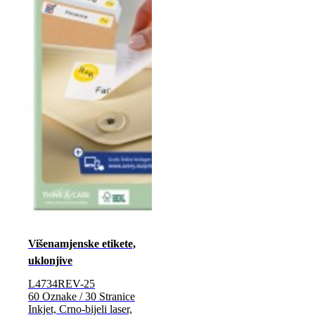
Višenamjenske etikete,
uklonjive
L4734REV-25
60 Oznake / 30 Stranice
Inkjet, Crno-bijeli laser,