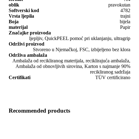
oblik
pravokutan
Softverski kod
4782
Vrsta ljepila
trajni
Boja
bijela
materijal
Papir
Značajke proizvoda
ljepljiv, QuickPEEL pomoć pri uklanjanju, ultragrip
Održivi proizvod
Stvoreno u Njemačkoj, FSC, izbijeljeno bez klora
Održiva ambalaža
Ambalaža od recikliranog materijala, reciklirajuća ambalaža,
Ambalaža od obnovljivih sirovina, Karton s najmanje 90%
recikliranog sadržaja
Certifikati
TÜV certificirano
Recommended products