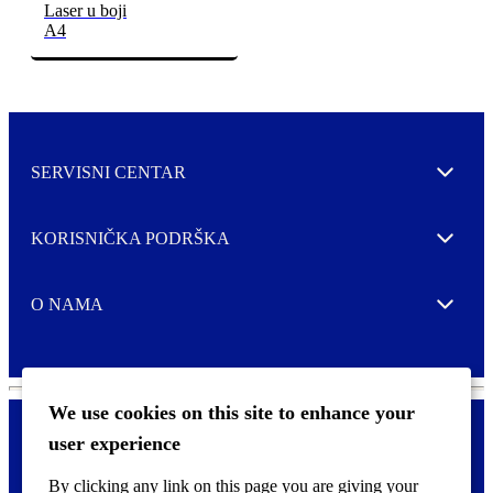
Laser u boji
A4
SERVISNI CENTAR
Expand
KORISNIČKA PODRŠKA
Expand
O NAMA
Expand
We use cookies on this site to enhance your
user experience
Kontaktirajte nas
F
By clicking any link on this page you are giving your
Pravne i tzv. Cookie obavijesti
o