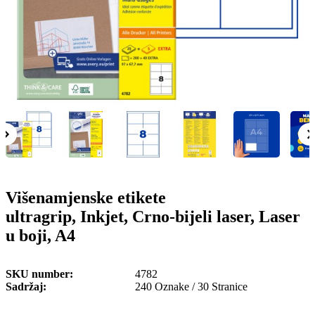
o
n
b
u
i
l
e
Višenamjenske etikete
ultragrip, Inkjet, Crno-bijeli laser, Laser
u boji, A4
SKU number
4782
Sadržaj
240 Oznake / 30 Stranice