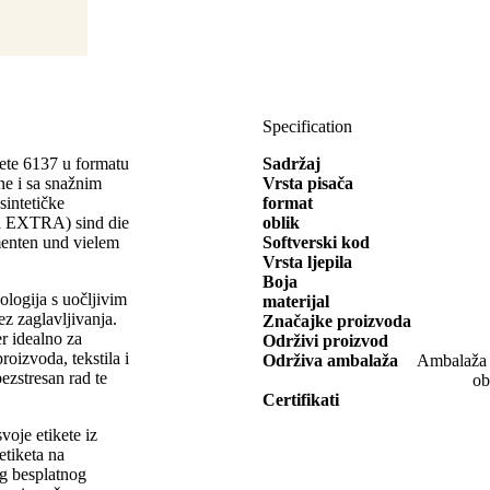
Specification
kete 6137 u formatu
Sadržaj
e i sa snažnim
Vrsta pisača
sintetičke
format
ica EXTRA) sind die
oblik
enten und vielem
Softverski kod
Vrsta ljepila
Boja
ologija s uočljivim
materijal
ez zaglavljivanja.
Značajke proizvoda
r idealno za
Održivi proizvod
oizvoda, tekstila i
Održiva ambalaža
Ambalaža o
ezstresan rad te
ob
Certifikati
svoje etikete iz
tiketa na
eg besplatnog