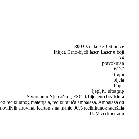
300 Oznake / 30 Stranice
Inkjet, Crno-bijeli laser, Laser u boji
A4
pravokutan
6137
trajni
bijela
Papir
ljepljiv, ultragrip
Stvoreno u Njemačkoj, FSC, izbijeljeno bez klora
d recikliranog materijala, reciklirajuća ambalaža, Ambalaža od
novljivih sirovina, Karton s najmanje 90% recikliranog sadržaja
TÜV certificirano