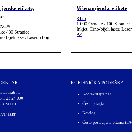
jenske etikete,
Višenamjenske etikete
ve
3425
1.000 Oznake / 100 Stranice
EV-25
Inkjet, Crno-bijeli laser, Laser
e / 30 Stranice
A4
no-bijeli laser, Laser u boji
 CENTAR
KORISNIČKA PODRŠKA
ntaktirati na :
Kontaktirajte nas
5 1 23 24 000
Česta pitanja
 23 24 001
Katalog
@veljas.hr
Često postavljana pitanja (F