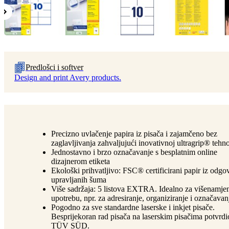
Predlošci i softver
Design and print Avery products.
Precizno uvlačenje papira iz pisača i zajamčeno bez
zaglavljivanja zahvaljujući inovativnoj ultragrip® tehno
Jednostavno i brzo označavanje s besplatnim online
dizajnerom etiketa
Ekološki prihvatljivo: FSC® certificirani papir iz odg
upravljanih šuma
Više sadržaja: 5 listova EXTRA. Idealno za višenamje
upotrebu, npr. za adresiranje, organiziranje i označavan
Pogodno za sve standardne laserske i inkjet pisače.
Besprijekoran rad pisača na laserskim pisačima potvrdi
TÜV SÜD.