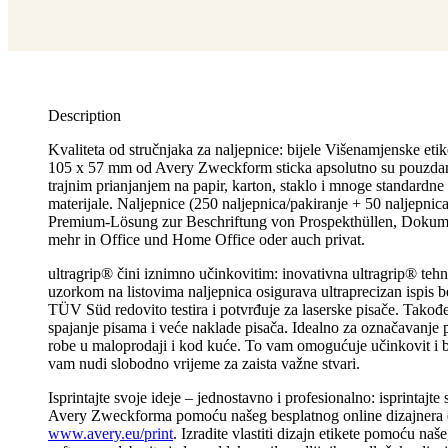
Description
Kvaliteta od stručnjaka za naljepnice: bijele Višenamjenske eti
105 x 57 mm od Avery Zweckform sticka apsolutno su pouzdan
trajnim prianjanjem na papir, karton, staklo i mnoge standardne 
materijale. Naljepnice (250 naljepnica/pakiranje + 50 naljepn
Premium-Lösung zur Beschriftung von Prospekthüllen, Dokum
mehr in Office und Home Office oder auch privat.
ultragrip® čini iznimno učinkovitim: inovativna ultragrip® tehn
uzorkom na listovima naljepnica osigurava ultraprecizan ispis b
TÜV Süd redovito testira i potvrđuje za laserske pisače. Takođe
spajanje pisama i veće naklade pisača. Idealno za označavanje pr
robe u maloprodaji i kod kuće. To vam omogućuje učinkovit i b
vam nudi slobodno vrijeme za zaista važne stvari.
Isprintajte svoje ideje – jednostavno i profesionalno: isprintajte 
Avery Zweckforma pomoću našeg besplatnog online dizajnera e
www.avery.eu/print
. Izradite vlastiti dizajn etikete pomoću naš