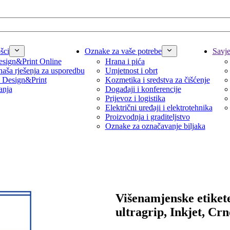
šci
Oznake za vaše potrebe
Savjet
sign&Print Online
Hrana i pića
naša rješenja za usporedbu
Umjetnost i obrt
 Design&Print
Kozmetika i sredstva za čišćenje
anja
Događaji i konferencije
Prijevoz i logistika
Električni uređaji i elektrotehnika
Proizvodnja i graditeljstvo
Oznake za označavanje biljaka
Višenamjenske etiket
ultragrip, Inkjet, Crn