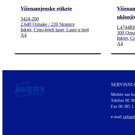
Višenamjenske etikete
Višenam
uklonji
3424-200
2.640 Oznake / 220 Stranice
L4744R
Inkjet, Crno-bijeli laser, Laser u boji
300 Oznak
A4
Inkjet, Cr
A4
SERVISNI
Možete nas ko
Telefon 00 38
Fax 00 385 1
e-mail
veljas