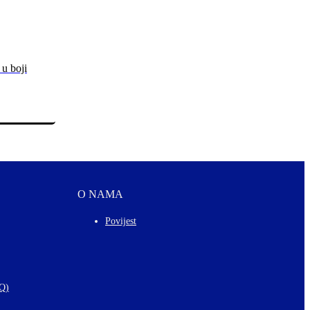
 u boji
O NAMA
Povijest
AQ)