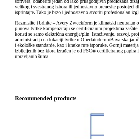
softvera, odaberite jedan od lako prilagodljivih predložaka diza
velikog i svestranog izbora ili jednostavno prenesite postojeći d
isprintajte. Tako je brzo i jednostavno stvoriti profesionalan izg
Razmislite i brinite – Avery Zweckform je klimatski neutralan o
plinova tvrtke kompenziraju se certificiranim projektima zaštit
koristi se samo električna energija/plin. Istraživanje, razvoj, pro
administracija na lokaciji tvrtke u Oberlaindernu/Bavarska jamč
i ekološke standarde, kao i kratke rute isporuke. Gornji materija
izbijeljenih bez klora izrađen je od FSC® certificiranog papira
upravljanih šuma.
Recommended products