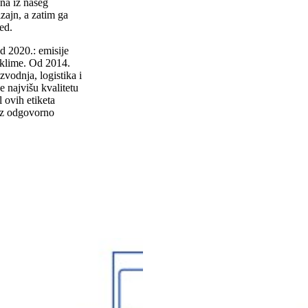
jna iz našeg
izajn, a zatim ga
led.
d 2020.: emisije
e klime. Od 2014.
izvodnja, logistika i
e najvišu kvalitetu
l ovih etiketa
 iz odgovorno