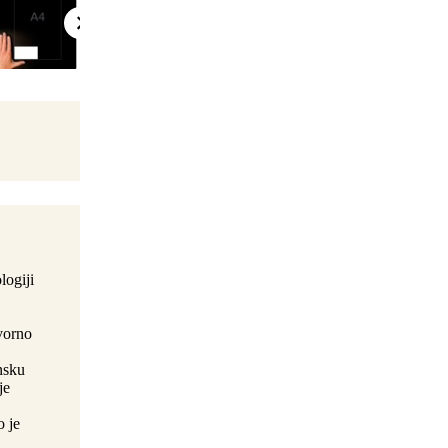
logiji
ovorno
nsku
je
o je