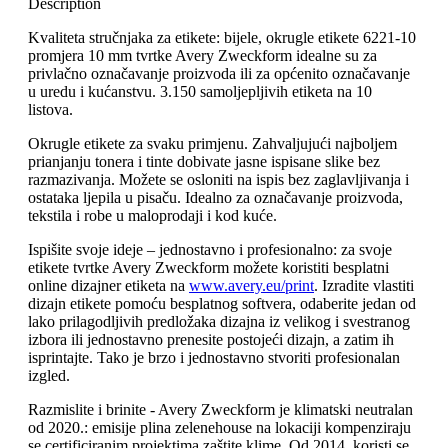
Description
Kvaliteta stručnjaka za etikete: bijele, okrugle etikete 6221-10
promjera 10 mm tvrtke Avery Zweckform idealne su za
privlačno označavanje proizvoda ili za općenito označavanje
u uredu i kućanstvu. 3.150 samoljepljivih etiketa na 10
listova.
Okrugle etikete za svaku primjenu. Zahvaljujući najboljem
prianjanju tonera i tinte dobivate jasne ispisane slike bez
razmazivanja. Možete se osloniti na ispis bez zaglavljivanja i
ostataka ljepila u pisaču. Idealno za označavanje proizvoda,
tekstila i robe u maloprodaji i kod kuće.
Ispišite svoje ideje – jednostavno i profesionalno: za svoje
etikete tvrtke Avery Zweckform možete koristiti besplatni
online dizajner etiketa na
www.avery.eu/print
. Izradite vlastiti
dizajn etikete pomoću besplatnog softvera, odaberite jedan od
lako prilagodljivih predložaka dizajna iz velikog i svestranog
izbora ili jednostavno prenesite postojeći dizajn, a zatim ih
isprintajte. Tako je brzo i jednostavno stvoriti profesionalan
izgled.
Razmislite i brinite - Avery Zweckform je klimatski neutralan
od 2020.: emisije plina zelenehouse na lokaciji kompenziraju
se certificiranim projektima zaštite klime. Od 2014. koristi se