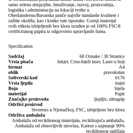
samo zelena struja/plin. Istraživanje, razvoj, proizvodnja,
logistika i administracija na lokaciji tvrtke u
Oberlaindernu/Bavarska jamče najviše standarde kvalitete i
zaštite okoliša, kao i kratke rute isporuke. Gornji materijal
ovih etiketa izbijeljenih bez klora izrađen je od 100% FSC®
certificiranog papira iz odgovorno upravljanih šuma.
Specification
Sadržaj
60 Oznake / 30 Stranice
Vrsta pisača
Inkjet, Crno-bijeli laser, Laser u boji
format
A4
oblik
pravokutan
Softverski kod
6176
Vrsta ljepila
trajni
Boja
bijela
materijal
Papir
Značajke proizvoda
ljepljiv, ultragrip
Održivi proizvod
Stvoreno u Njemačkoj, FSC, izbijeljeno bez klora
Održiva ambalaža
Ambalaža od recikliranog materijala, reciklirajuća ambalaža,
Ambalaža od obnovljivih sirovina, Karton s najmanje 90%
recikliranog sadržaja