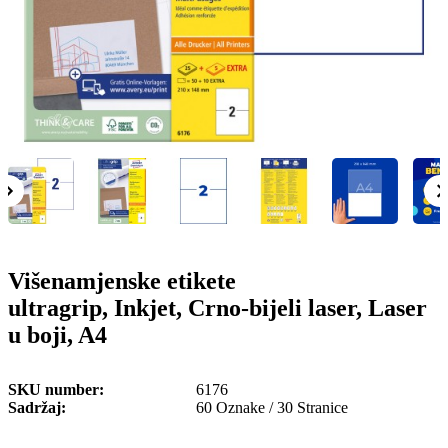
o
n
b
u
i
l
e
Višenamjenske etikete
ultragrip, Inkjet, Crno-bijeli laser, Laser
u boji, A4
SKU number
6176
Sadržaj
60 Oznake / 30 Stranice