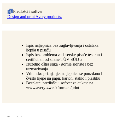
Predlošci i softver
Design and print Avery products.
Ispis naljepnica bez zaglavljivanja i ostataka
ljepila u pisaču
Ispis bez problema za laserske pisače testiran i
certificiran od strane TÜV SÜD-a
Izuzetno oštra slika - gornje sidrište i bez
razmazivanja
Vrhunsko prianjanje: naljepnice se pouzdano i
čvrsto lijepe na papir, karton, staklo i plastiku
Besplatni predlošci i softver za etikete na
www.avery-zweckform-eu/print