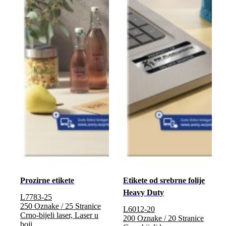
Prozirne etikete
Etikete od srebrne folije
Heavy Duty
L7783-25
250 Oznake / 25 Stranice
L6012-20
Crno-bijeli laser, Laser u
200 Oznake / 20 Stranice
boji