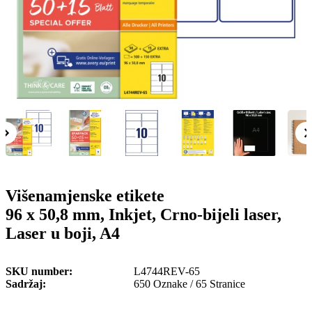
o
n
b
u
i
l
e
Višenamjenske etikete
96 x 50,8 mm, Inkjet, Crno-bijeli laser,
Laser u boji, A4
SKU number
L4744REV-65
Sadržaj
650 Oznake / 65 Stranice