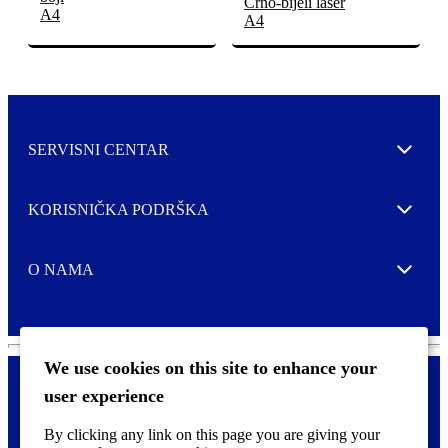
Crno-bijeli laser
A4
A4
SERVISNI CENTAR
Expand
KORISNIČKA PODRŠKA
Expand
O NAMA
Expand
We use cookies on this site to enhance your
user experience
Kontaktirajte nas
F
By clicking any link on this page you are giving your
Pravne i tzv. Cookie obavijesti
o