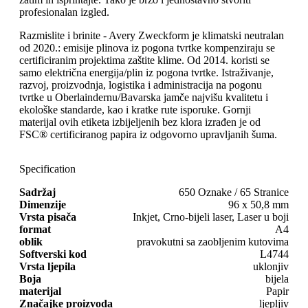
profesionalan izgled.
Razmislite i brinite - Avery Zweckform je klimatski neutralan
od 2020.: emisije plinova iz pogona tvrtke kompenziraju se
certificiranim projektima zaštite klime. Od 2014. koristi se
samo električna energija/plin iz pogona tvrtke. Istraživanje,
razvoj, proizvodnja, logistika i administracija na pogonu
tvrtke u Oberlaindernu/Bavarska jamče najvišu kvalitetu i
ekološke standarde, kao i kratke rute isporuke. Gornji
materijal ovih etiketa izbijeljenih bez klora izrađen je od
FSC® certificiranog papira iz odgovorno upravljanih šuma.
Specification
Sadržaj
650 Oznake / 65 Stranice
Dimenzije
96 x 50,8 mm
Vrsta pisača
Inkjet, Crno-bijeli laser, Laser u boji
format
A4
oblik
pravokutni sa zaobljenim kutovima
Softverski kod
L4744
Vrsta ljepila
uklonjiv
Boja
bijela
materijal
Papir
Značajke proizvoda
ljepljiv