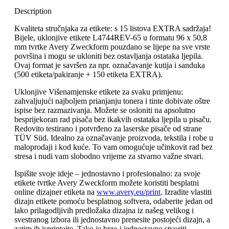
Description
Kvaliteta stručnjaka za etikete: s 15 listova EXTRA sadržaja!
Bijele, uklonjive etikete L4744REV-65 u formatu 96 x 50,8
mm tvrtke Avery Zweckform pouzdano se lijepe na sve vrste
površina i mogu se ukloniti bez ostavljanja ostataka ljepila.
Ovaj format je savršen za npr. označavanje kutija i sanduka
(500 etiketa/pakiranje + 150 etiketa EXTRA).
Uklonjive Višenamjenske etikete za svaku primjenu:
zahvaljujući najboljem prianjanju tonera i tinte dobivate oštre
ispise bez razmazivanja. Možete se osloniti na apsolutno
besprijekoran rad pisača bez ikakvih ostataka ljepila u pisaču.
Redovito testirano i potvrđeno za laserske pisače od strane
TÜV Süd. Idealno za označavanje proizvoda, tekstila i robe u
maloprodaji i kod kuće. To vam omogućuje učinkovit rad bez
stresa i nudi vam slobodno vrijeme za stvarno važne stvari.
Ispišite svoje ideje – jednostavno i profesionalno: za svoje
etikete tvrtke Avery Zweckform možete koristiti besplatni
online dizajner etiketa na
www.avery.eu/print
. Izradite vlastiti
dizajn etikete pomoću besplatnog softvera, odaberite jedan od
lako prilagodljivih predložaka dizajna iz našeg velikog i
svestranog izbora ili jednostavno prenesite postojeći dizajn, a
zatim ih isprintajte. Tako je brzo i jednostavno stvoriti