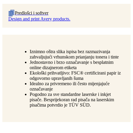
Predlošci i softver
Design and print Avery products.
Iznimno oštra slika ispisa bez razmazivanja
zahvaljujući vrhunskom prianjanju tonera i tinte
Jednostavno i brzo označavanje s besplatnim
online dizajnerom etiketa
Ekološki prihvatljivo: FSC® certificirani papir iz
odgovorno upravljanih šuma
Idealno za privremeno ili često mijenjajuće
označavanje
Pogodno za sve standardne laserske i inkjet
pisače. Besprijekoran rad pisača na laserskim
pisačima potvrdio je TÜV SÜD.